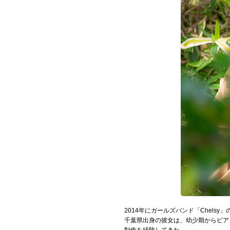
お問い合わせ
記事リクエスト
ログイン
LINK
muevoクラウドファンディング
muevoコミュニティ
ぶいクラ！by muevo
ぶいコミュ！by muevo
ぶいマガ！ by muevo
2014年にガールズバンド「Chels
千葉県出身の彼女は、幼少期からピア
Follow us