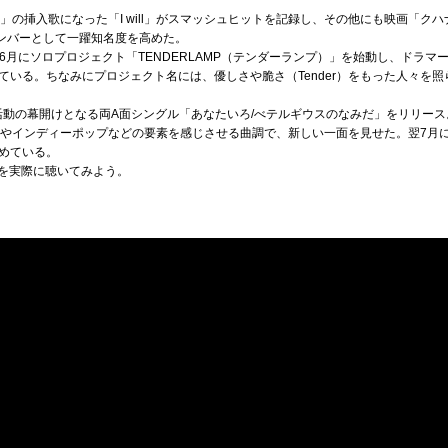
ド」の挿入歌になった「I will」がスマッシュヒットを記録し、その他にも映画「クハ
メンバーとして一躍知名度を高めた。
後は、6月にソロプロジェクト「TENDERLAMP（テンダーランプ）」を始動し、ド
いる。ちなみにプロジェクト名には、優しさや脆さ（Tender）をもった人々を照
AMPの活動の幕開けとなる両A面シングル「あなたいろ/べテルギウスのなみだ」をリリ
ニカやインディーポップなどの要素を感じさせる曲調で、新しい一面を見せた。翌7月には
めている。
曲を実際に聴いてみよう。