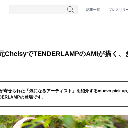
記事一覧
プレスリリ
━━ 元ChelsyでTENDERLAMPのAMIが
寄せられた「気になるアーティスト」を紹介するmuevo pick up。
#HR/HM
#女性シンガー
#ヒップホップ
#男性シンガーグルー
DERLAMPの登場です。