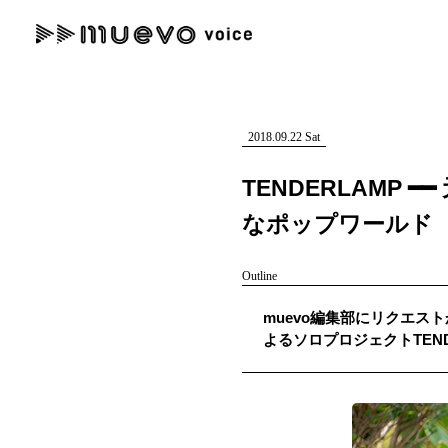
muevo media
記事を検索する
"読者の声を形にする”音楽特化メディア
2018.09.22 Sat
TENDERLAMP 
なポップワールド
人気ワード
Outline
MENU
muevo編集部にリクエストが
#男性SSW
#ポップス
#女性SSW
#ロック
#男性シンガー
よるソロプロジェクトTEN
記事一覧
プレスリリース一覧
会社概要