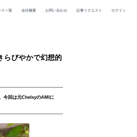
ース一覧
会社概要
お問い合わせ
記事リクエスト
ログイン
CLOSE
CLOSE
描く、きらびやかで幻想的
今回は元ChelsyのAMIに
プ
#R&B/ソウル