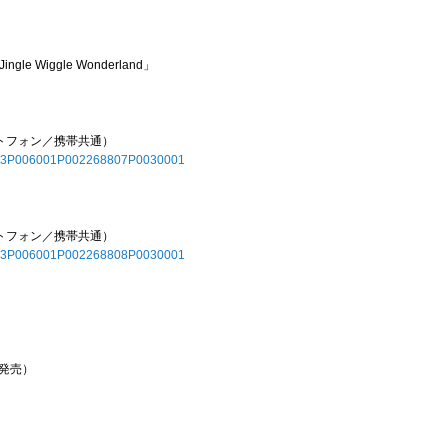
gle Wiggle Wonderland」
トフォン／携帯共通）
10843P006001P002268807P0030001
トフォン／携帯共通）
10843P006001P002268808P0030001
発売）