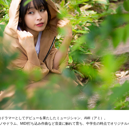
y」のドラマーとしてデビューを果たしたミュージシャン、AMI（アミ）。
ノやドラム、MIDI打ち込み作曲など音楽に触れて育ち、中学生の時点でオリジナ