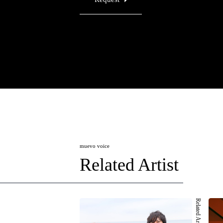
muevo voice
Related Artist
Related Artist 001