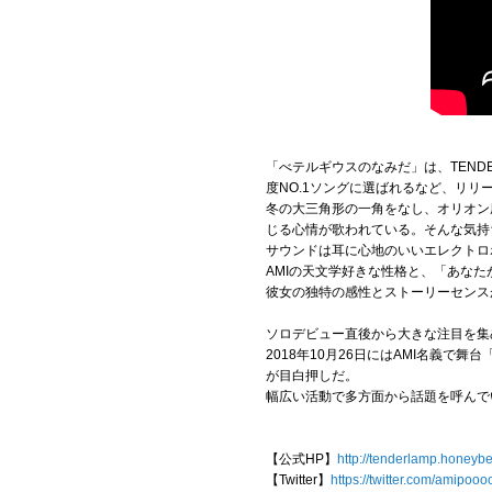
「べテルギウスのなみだ」は、TENDER
度NO.1ソングに選ばれるなど、リリ
冬の大三角形の一角をなし、オリオン
じる心情が歌われている。そんな気持
サウンドは耳に心地のいいエレクトロ
AMIの天文学好きな性格と、「あな
彼女の独特の感性とストーリーセンス
ソロデビュー直後から大きな注目を集め
2018年10月26日にはAMI名義で
が目白押しだ。
幅広い活動で多方面から話題を呼んでいる
【公式HP】
http://tenderlamp.honeybe
【Twitter】
https://twitter.com/amipoo