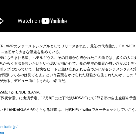
LAMPのファーストシングルとしてリリースされた、最初の代表曲だ。FM NACK5「Hit
ース当初から大きな話題を集めている。
座にも含まれる星、べテルギウス。その目線から描かれたこの曲では、多くの人に
ちからくる涙を救いたいという思いが描かれて、夜の星空の風景が思い浮かぶミデ
ポップになっていて、軽快なビートと遊び心あふれる音づかいがセンチメンタルな
たが頑張ってるのは見てるよ」という言葉をかけられた経験から生まれたのが、この
が光る、デビュー曲にふさわしい名曲だ。
続けるTENDERLAMP。
舞台「深夜食堂」に出演予定、12月8日には下北沢MOSAiCにて2部公演の自主企画
TENDERLAMPのさらなる躍進は、公式HPやTwitterで逐一チェックしていこう
estudio.jp/
oom