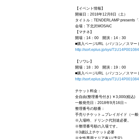
【イベント情報】
開催日：2018年12月8日（土）
タイトル：TENDERLAMP presents「Jin
会場：下北沢MOSAiC
【マチネ】
開場：14：00 開演：14：30
■購入ページURL（パソコン／スマー
http://sort.eplus.jp/sys/T1U14P00
【ソワレ】
開場：18：30 開演：19：00
■購入ページURL（パソコン／スマー
http://sort.eplus.jp/sys/T1U14P00
チケット料金：
全自由(整理番号付き) ￥3,000(税込)
一般発売日：2018年9月16日～
整理番号の順番：
手売りチケット→プレイガイド（一般
※入場時、ドリンク代別途必要。
※整理番号順の入場です。
※3歳以上チケット必要
※女性専用エリア有り(予定)