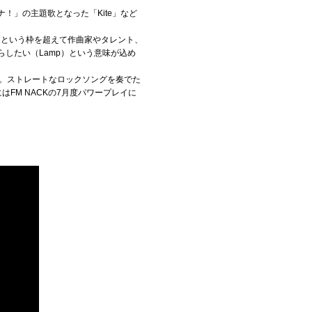
ナ！」の主題歌となった「Kite」など
ラマーという枠を超えて作曲家やタレント、
らしたい（Lamp）という意味が込め
ース。ストレートなロックソングを奏でた
FM NACKの7月度パワープレイに