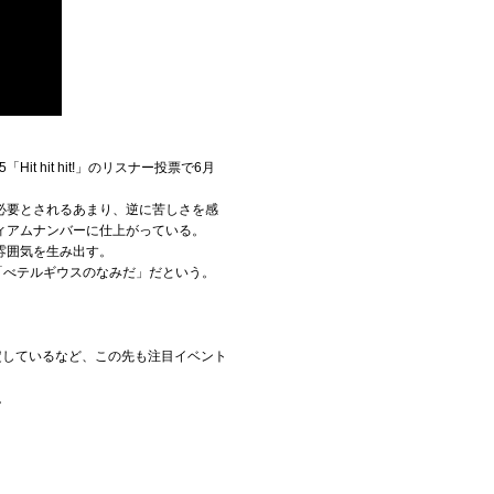
 hit hit!」のリスナー投票で6月
必要とされるあまり、逆に苦しさを感
ィアムナンバーに仕上がっている。
雰囲気を生み出す。
「べテルギウスのなみだ」だという。
を予定しているなど、この先も注目イベント
。