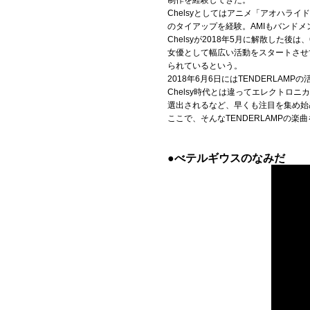
制作を経験してきた。
Chelsyとしてはアニメ「アオハライ
Official SNS
のタイアップを経験。AMIもバンド
Chelsyが2018年5月に解散した
女優として幅広い活動をスタートさせて
られているという。
2018年6月6日にはTENDERL
Chelsy時代とは違ってエレクトロ
選出されるなど、早くも注目を集め始
ここで、そんなTENDERLAMPの楽
●べテルギウスのなみだ