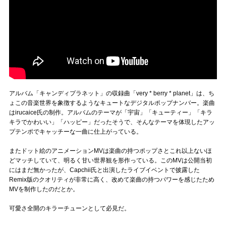
アルバム「キャンディプラネット」の収録曲「very * berry * planet」は、ち
ょこの音楽世界を象徴するようなキュートなデジタルポップナンバー。楽曲
はirucaice氏の制作。アルバムのテーマが「宇宙」「キューティー」「キラ
キラでかわいい」「ハッピー」だったそうで、そんなテーマを体現したアッ
プテンポでキャッチーな一曲に仕上がっている。
またドット絵のアニメーションMVは楽曲の持つポップさとこれ以上ないほ
どマッチしていて、明るく甘い世界観を形作っている。このMVは公開当初
にはまだ無かったが、Capchii氏と出演したライブイベントで披露した
Remix版のクオリティが非常に高く、改めて楽曲の持つパワーを感じたため
MVを制作したのだとか。
可愛さ全開のキラーチューンとして必見だ。