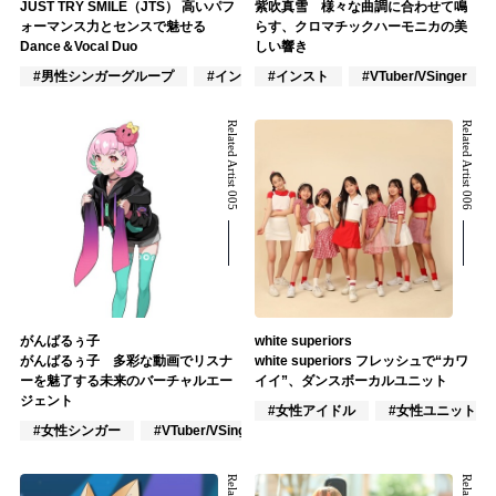
JUST TRY SMILE（JTS） 高いパフ
紫吹真雪 様々な曲調に合わせて鳴
ォーマンス力とセンスで魅せる
らす、クロマチックハーモニカの美
Dance＆Vocal Duo
しい響き
#男性シンガーグループ
#インディーズ
#インスト
#男性アイドル
#VTuber/VSinger
Related Artist 005
Related Artist 006
がんばるぅ子
white superiors
がんばるぅ子 多彩な動画でリスナ
white superiors フレッシュで“カワ
ーを魅了する未来のバーチャルエー
イイ”、ダンスボーカルユニット
ジェント
#女性アイドル
#女性ユニット
#女性シンガー
#VTuber/VSinger
#楽器奏者