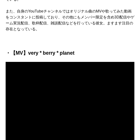
Official SNS
また、自身のYouTubeチャンネルではオリジナル曲のMVや歌ってみた動画
をコンスタントに投稿しており、その他にもメンバー限定を含め3D配信やゲ
ーム実況配信、歌枠配信、雑談配信などを行っている彼女。ますます注目の
存在となっている。
・【MV】very * berry * planet