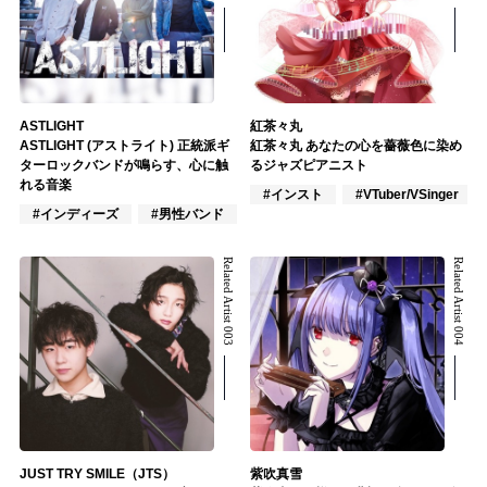
ASTLIGHT
紅茶々丸
ASTLIGHT (アストライト) 正統派ギ
紅茶々丸 あなたの心を薔薇色に染め
ターロックバンドが鳴らす、心に触
るジャズピアニスト
れる音楽
#インスト
#VTuber/VSinger
#インディーズ
#男性バンド
#ポップス
Related Artist 003
Related Artist 004
JUST TRY SMILE（JTS）
紫吹真雪