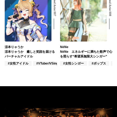
Related Artist 007
Related Artist 008
涼本りゃうか
NёNe
涼本りゃうか 癒しと笑顔を届ける
NёNe エネルギーに満ちた歌声で心
バーチャルアイドル
を照らす“希望系無限大シンガー”
#女性アイドル
#VTuber/VSinger
#女性シンガー
#ポップス
#ポップス
#