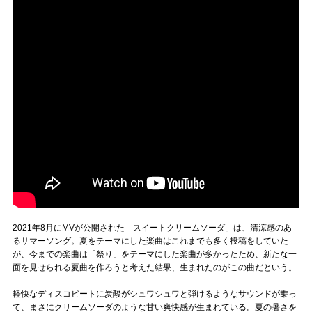
2021年8月にMVが公開された「スイートクリームソーダ」は、清涼感のあ
るサマーソング。夏をテーマにした楽曲はこれまでも多く投稿をしていた
が、今までの楽曲は「祭り」をテーマにした楽曲が多かったため、新たな一
面を見せられる夏曲を作ろうと考えた結果、生まれたのがこの曲だという。
軽快なディスコビートに炭酸がシュワシュワと弾けるようなサウンドが乗っ
て、まさにクリームソーダのような甘い爽快感が生まれている。夏の暑さを