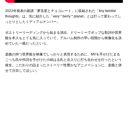
2022年発表の新譜「夢見星とチョコレート」に収録された「tiny twinkle
thoughts」は、先に紹介した「very * berry * planet」とは打って変わってし
っとりとしたミディアムナンバー。
ポエトリーリーディングから始まる演出、ドリーミーでポップな歌詞や世界
観を本人もとても気に入っていて、アルバム制作の早い段階から映像化を決
めていた一曲だったという。
楽曲の持つ世界観を映像でしっかりと表現するために、MVを手がけたまる
ごっち氏や作詞を手がけた小緑はる氏と念入りに打ち合わせを行ったという
彼女。こだわりの詰まったストーリー性豊かなアニメーションに、楽曲と併
せて注目してほしい。