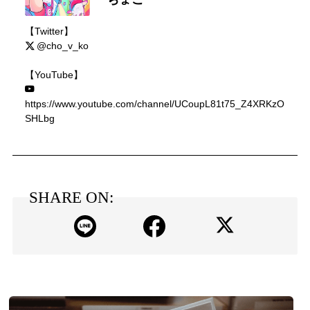
【Twitter】
@cho_v_ko
【YouTube】
https://www.youtube.com/channel/UCoupL81t75_Z4XRKzO
SHLbg
SHARE ON: