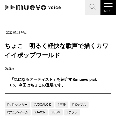
MENU
CLOSE
CLOSE
muevo media
記事を検索する
2022.07.13 Wed
"読者の声を形にする”音楽特化メディア
ちょこ 明るく軽快な歌声で描くカワ
イイポップワールド
Outline
MENU
人気ワード
記事一覧
「気になるアーティスト」を紹介するmuevo pick
#男性SSW
#ポップス
#女性SSW
#ロック
up。今回はちょこの登場です。
プレスリリース一覧
#男性シンガー
#HR/HM
#女性シンガー
会社概要
#ヒップホップ
#男性シンガーグループ
#R&B/ソウル
#女性シンガー
#VOCALOID
#声優
#ポップス
お問い合わせ
#アニメ/ゲーム
#J-POP
#EDM
#テクノ