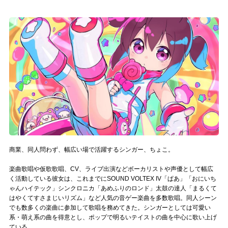
記事リクエスト
ログイン
LINK
muevoクラウドファンディング
muevoコミュニティ
ぶいクラ！by muevo
商業、同人問わず、幅広い場で活躍するシンガー、ちょこ。
ぶいコミュ！by muevo
楽曲歌唱や仮歌歌唱、CV、ライブ出演などボーカリストや声優として幅広
ぶいマガ！ by muevo
く活動している彼女は、これまでにSOUND VOLTEX IV「ぱあ」「おにいち
ゃんハイテック」シンクロニカ「あめふりのロンド」太鼓の達人「まるくて
はやくてすさまじいリズム」など人気の音ゲー楽曲を多数歌唱。同人シーン
でも数多くの楽曲に参加して歌唱を務めてきた。シンガーとしては可愛い
Follow us
系・萌え系の曲を得意とし、ポップで明るいテイストの曲を中心に歌い上げ
ている。