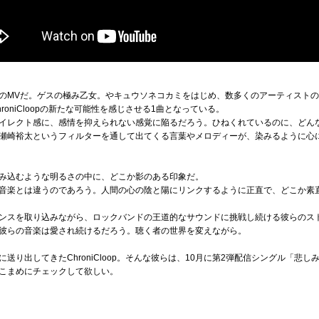
のMVだ。ゲスの極み乙女。やキュウソネコカミをはじめ、数多くのアーティストの
oniCloopの新たな可能性を感じさせる1曲となっている。
イレクト感に、感情を抑えられない感覚に陥るだろう。ひねくれているのに、どん
瀬崎裕太というフィルターを通して出てくる言葉やメロディーが、染みるように心
み込むような明るさの中に、どこか影のある印象だ。
音楽とは違うのであろう。人間の心の陰と陽にリンクするように正直で、どこか素
ンスを取り込みながら、ロックバンドの王道的なサウンドに挑戦し続ける彼らのス
彼らの音楽は愛され続けるだろう。聴く者の世界を変えながら。
送り出してきたChroniCloop。そんな彼らは、10月に第2弾配信シングル「悲
こまめにチェックして欲しい。