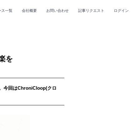
ース一覧
会社概要
お問い合わせ
記事リクエスト
ログイン
CLOSE
CLOSE
音楽を
回はChroniCloop(クロ
プ
#R&B/ソウル