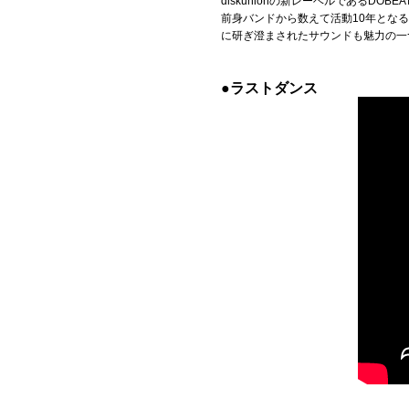
diskunionの新レーベルであるD
前身バンドから数えて活動10年となる
Official SNS
に研ぎ澄まされたサウンドも魅力の一
●ラストダンス