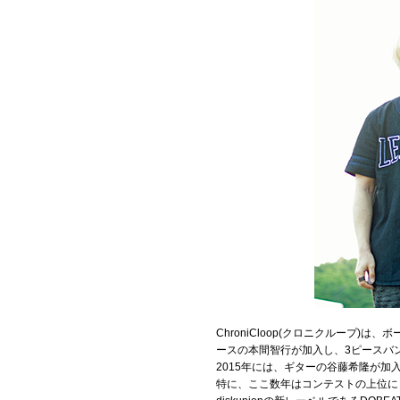
お問い合わせ
記事リクエスト
ログイン
LINK
muevoクラウドファンディング
muevoコミュニティ
ぶいクラ！by muevo
ぶいコミュ！by muevo
ChroniCloop(クロニクルー
ぶいマガ！ by muevo
ースの本間智行が加入し、3ピースバ
2015年には、ギターの谷藤希隆が
特に、ここ数年はコンテストの上位に
Follow us