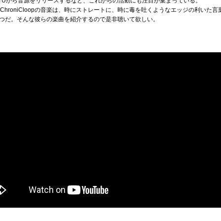
OBEATUから音源をリリースするなど、これからの活動にも注目が集まっている。
ChroniCloopの音楽は、時にストレートに、時に毒を吐くようなエッジの利いた
つだ。そんな彼らの楽曲を紹介するので是非聴いて欲しい。