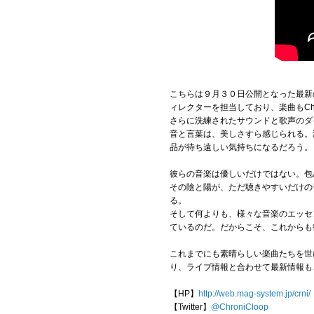
こちらは９月３０日公開となった最新
ィレクターを担当しており、楽曲もChr
さらに洗練されたサウンドと歌声のダ
音と言葉は、美しさすら感じられる。
品が待ち遠しい気持ちになるだろう。
彼らの音楽は優しいだけではない。包
その陰と陽が、ただ聴きやすいだけの
る。
そして何よりも、様々な音楽のエッセ
ているのだ。だからこそ、これからも
これまでにも素晴らしい楽曲たちを世に
り、ライブ情報と合わせて最新情報も
【HP】
http://web.mag-system.jp/crni/
【Twitter】
@ChroniCloop