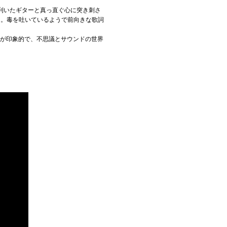
の利いたギターと真っ直ぐ心に突き刺さ
る。毒を吐いているようで前向きな歌詞
スが印象的で、不思議とサウンドの世界