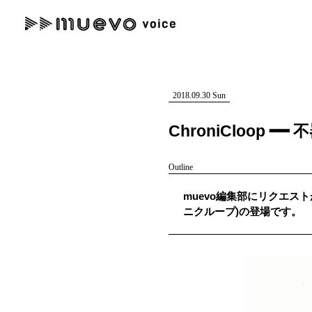
muevo media
記事を検索する
"読者の声を形にする”音楽特化メディア
2018.09.30 Sun
ChroniCloo
Outline
人気ワード
muevo編集部にリクエストが
MENU
ニクループ)の登場です。
#男性SSW
#ポップス
#女性SSW
#ロック
#男性シンガー
記事一覧
プレスリリース一覧
会社概要