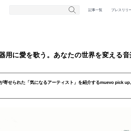
記事一覧
プレスリリ
p ━━ 不器用に愛を歌う。あなたの世界を変える
寄せられた「気になるアーティスト」を紹介するmuevo pick up。今
#HR/HM
#女性シンガー
#ヒップホップ
#男性シンガーグルー