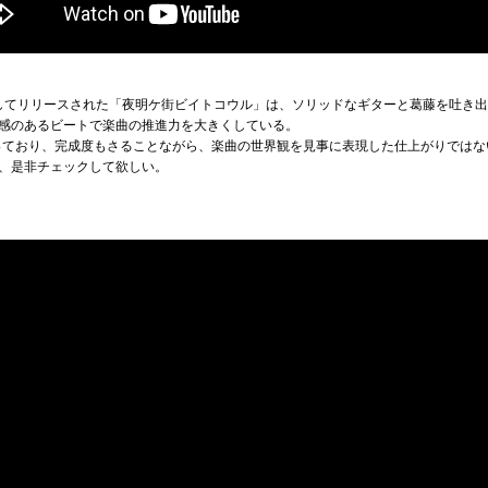
ルとしてリリースされた「夜明ケ街ビイトコウル」は、ソリッドなギターと葛藤を吐き
感のあるビートで楽曲の推進力を大きくしている。
作品となっており、完成度もさることながら、楽曲の世界観を見事に表現した仕上がりで
、是非チェックして欲しい。