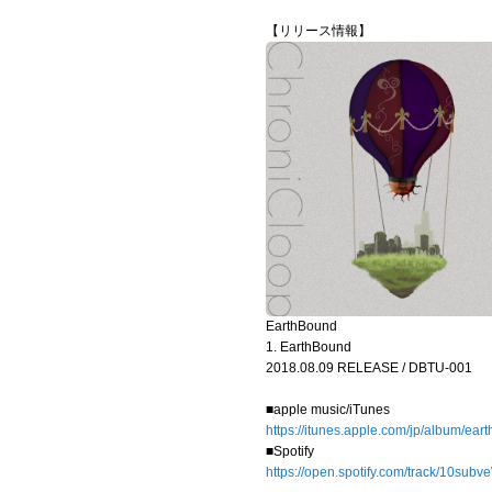
【リリース情報】
EarthBound
1. EarthBound
2018.08.09 RELEASE / DBTU-001
■apple music/iTunes
https://itunes.apple.com/jp/album/ea
■Spotify
https://open.spotify.com/track/10