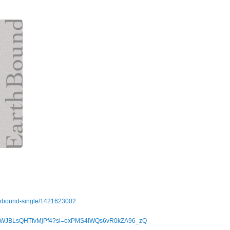
rthbound-single/1421623002
subveWJBLsQHTfvMjPf4?si=oxPMS4lWQs6vR0kZA96_zQ