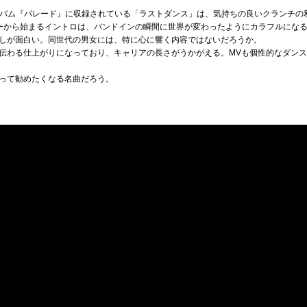
ニアルバム『パレード』に収録されている「ラストダンス」は、気持ちの良いクランチ
ーから始まるイントロは、バンドインの瞬間に世界が変わったようにカラフルにな
しが面白い。同世代の男女には、特に心に響く内容ではないだろうか。
伝わる仕上がりになっており、キャリアの長さがうかがえる。MVも個性的なダン
って勧めたくなる名曲だろう。