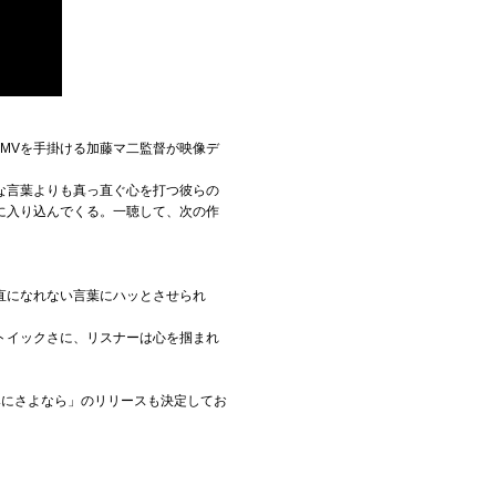
MVを手掛ける加藤マ二監督が映像デ
な言葉よりも真っ直ぐ心を打つ彼らの
に入り込んでくる。一聴して、次の作
直になれない言葉にハッとさせられ
トイックさに、リスナーは心を掴まれ
しみにさよなら」のリリースも決定してお