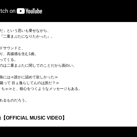
だ」という思いも乗せながら、
『二重まぶたになりたかった』。
ドサウンドと、
り、高揚感を生む1曲。
ってくる。
のは二重まぶたに関してのことだから面白い。
曲には≪誰かに認めて欲しかった≫
 蹴って 目ぇ逸らしてんのは誰だ？≫
なくちゃ≫と、核心をつくようなメッセージもある。
れるものだろう。
OFFICIAL MUSIC VIDEO】