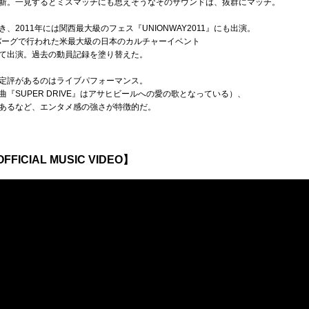
新。一見するとミスマッチにも思えそうなそのサウンドは、抜群にマッチ。
2011年には関西最大級のフェス『UNIONWAY2011』にも出演。
ツバーグで行われた米最大級の日本のカルチャーイベント
トとして出演。過去の動員記録を塗り替えた。
定評があるのはライブパフォーマンス。
曲『SUPER DRIVE』はアサヒビールへの愛の歌となっている）、
あるなど、エンタメ感の強さが特徴的だ。
FICIAL MUSIC VIDEO】