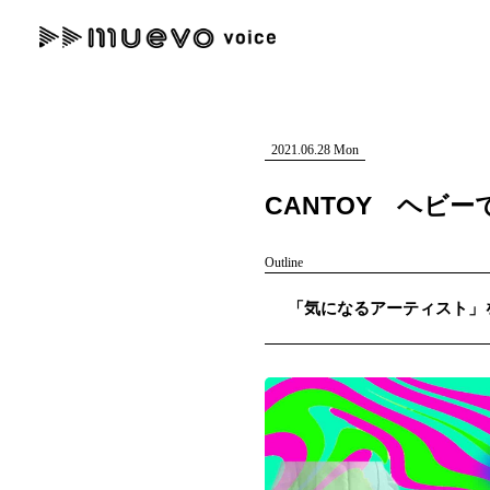
muevo media
記事を検索する
"読者の声を形にする”音楽特化メディア
2021.06.28 Mon
CANTOY ヘビ
Outline
人気ワード
「気になるアーティスト」を紹
MENU
#男性SSW
#ポップス
#女性SSW
#ロック
#男性シンガー
記事一覧
プレスリリース一覧
会社概要