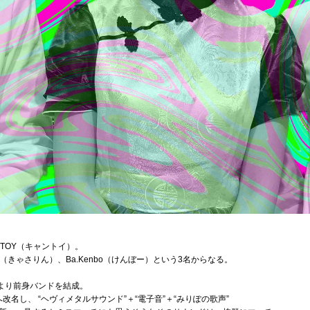
TOY（キャントイ）。
herine（きゃさりん）、Ba.Kenbo（けんぼー）という3名からなる。
んにより前身バンドを結成。
へ改名し、 “ヘヴィメタルサウンド”＋“電子音”＋“みりぽの歌声”