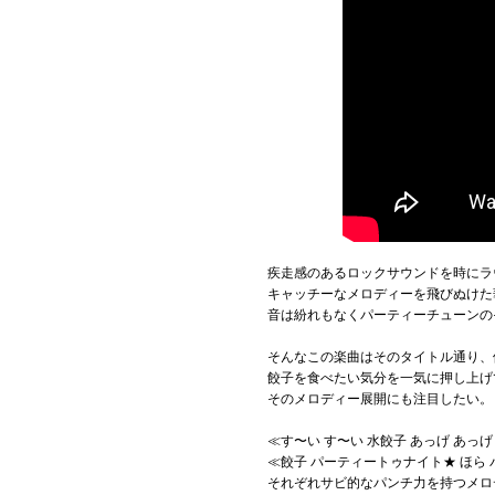
疾走感のあるロックサウンドを時にラ
キャッチーなメロディーを飛びぬけた
音は紛れもなくパーティーチューンの
そんなこの楽曲はそのタイトル通り、
餃子を食べたい気分を一気に押し上げ
そのメロディー展開にも注目したい。
≪す〜い す〜い 水餃子 あっげ あ
≪餃子 パーティートゥナイト★ ほら
それぞれサビ的なパンチ力を持つメロ