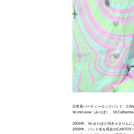
Official SNS
日常系パーティーロックバンド、CAN
Vo.miri-pow（みりぽ）、Gt.Cat
2004年、Vo.みりぽとGtきゃさり
2009年、バンド名を現在のCANTOY