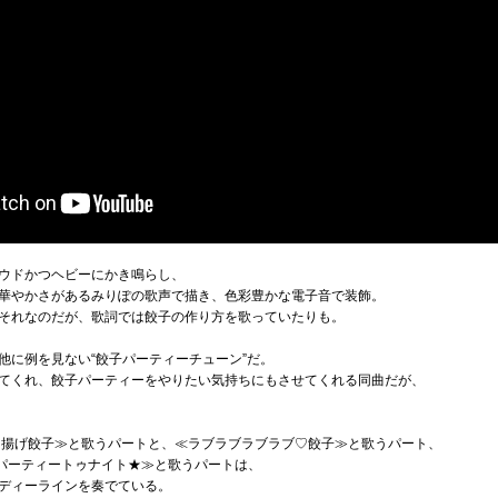
ウドかつヘビーにかき鳴らし、
華やかさがあるみりぽの歌声で描き、色彩豊かな電子音で装飾。
それなのだが、歌詞では餃子の作り方を歌っていたりも。
他に例を見ない“餃子パーティーチューン”だ。
てくれ、餃子パーティーをやりたい気持ちにもさせてくれる同曲だが、
っげ 揚げ餃子≫と歌うパートと、≪ラブラブラブラブ♡餃子≫と歌うパート、
 パーティートゥナイト★≫と歌うパートは、
ディーラインを奏でている。