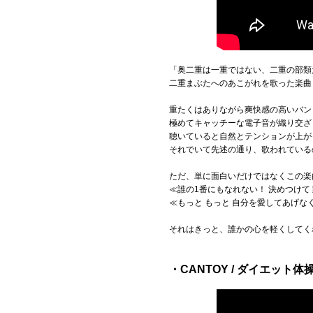
「奥二重は一重ではない、二重の部類
二重まぶたへのあこがれを歌った楽曲
重たくはありながら爽快感の高いバン
極めてキャッチーな電子音が織り交ざ
聴いていると自然とテンションが上が
それでいて先述の通り、歌われている
ただ、単に面白いだけではなくこの楽
≪誰の1番にもなれない！ 決めつけて
≪もっと もっと 自分を愛してあげ
それはきっと、誰かの心を軽くしてく
・CANTOY / ダイエット体操【