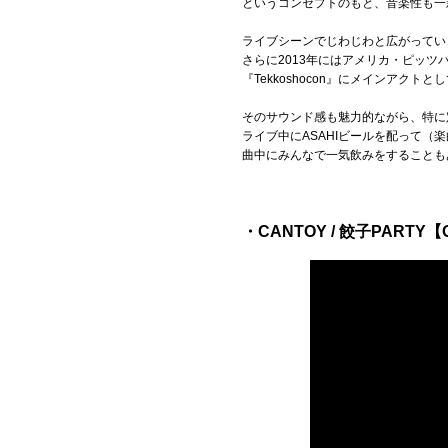
というコンセプトのもと、音楽性も一
ライブシーンでじわじわと広がっていき、
さらに2013年にはアメリカ・ピッ
『Tekkoshocon』にメインアク
そのサウンド感も魅力的ながら、特に
ライブ中にASAHIビールを配って（楽
曲中にみんなで一気飲みをすることも
・CANTOY / 餃子PARTY【OF