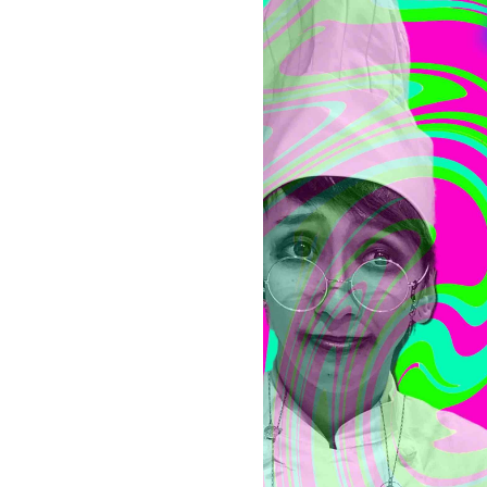
お問い合わせ
記事リクエスト
ログイン
LINK
muevoクラウドファンディング
muevoコミュニティ
ぶいクラ！by muevo
ぶいコミュ！by muevo
ぶいマガ！ by muevo
Follow us