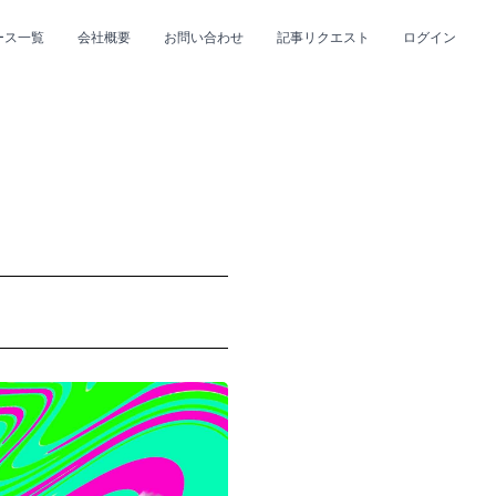
ース一覧
会社概要
お問い合わせ
記事リクエスト
ログイン
CLOSE
CLOSE
プ
#R&B/ソウル