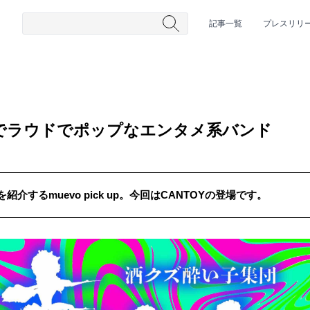
記事一覧
プレスリリ
ーでラウドでポップなエンタメ系バンド
介するmuevo pick up。今回はCANTOYの登場です。
#HR/HM
#女性シンガー
#ヒップホップ
#男性シンガーグルー