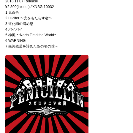
2018.11.07 Release
¥2,800(tax out) / XNBG-10032
1.鬼百合
2.Lucifer 〜光をもたらす者〜
3.道化師の溜め息
4.バイバイ
5.神風 〜North Field the World〜
6.WARNING
7.銀河鉄道を諦めたあの頃の僕へ