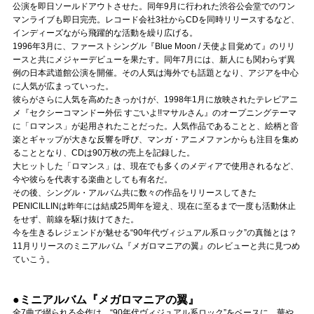
Official SNS
公演を即日ソールドアウトさせた。同年9月に行われた渋谷公会堂でのワン
マンライブも即日完売。レコード会社3社からCDを同時リリースするなど、
インディーズながら飛躍的な活動を繰り広げる。
1996年3月に、ファーストシングル『Blue Moon / 天使よ目覚めて』のリリ
ースと共にメジャーデビューを果たす。同年7月には、新人にも関わらず異
例の日本武道館公演を開催。その人気は海外でも話題となり、アジアを中心
に人気が広まっていった。
彼らがさらに人気を高めたきっかけが、1998年1月に放映されたテレビアニ
メ『セクシーコマンドー外伝 すごいよ!!マサルさん』のオープニングテーマ
に「ロマンス」が起用されたことだった。人気作品であることと、絵柄と音
楽とギャップが大きな反響を呼び、マンガ・アニメファンからも注目を集め
ることとなり、CDは90万枚の売上を記録した。
大ヒットした「ロマンス」は、現在でも多くのメディアで使用されるなど、
今や彼らを代表する楽曲としても有名だ。
その後、シングル・アルバム共に数々の作品をリリースしてきた
PENICILLINは昨年には結成25周年を迎え、現在に至るまで一度も活動休止
をせず、前線を駆け抜けてきた。
今を生きるレジェンドが魅せる“90年代ヴィジュアル系ロック”の真髄とは？
11月リリースのミニアルバム『メガロマニアの翼』のレビューと共に見つめ
ていこう。
●ミニアルバム『メガロマニアの翼』
全7曲で綴られる今作は、“90年代ヴィジュアル系ロック”をベースに、華や