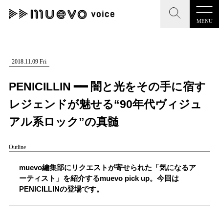
MENU
CLOSE
CLOSE
muevo media
記事を検索する
2018.11.09 Fri
"読者の声を形にする”音楽特化メディア
PENICILLIN ━━ 闇と光をその手に宿す
レジェンドが魅せる“90年代ヴィジュ
アル系ロック”の真髄
MENU
人気ワード
Outline
記事一覧
#男性SSW
#ポップス
#女性SSW
#ロック
muevo編集部にリクエストが寄せられた「気になるア
プレスリリース一覧
#男性シンガー
#HR/HM
#女性シンガー
ーティスト」を紹介するmuevo pick up。今回は
PENICILLINの登場です。
会社概要
#ヒップホップ
#男性シンガーグループ
#R&B/ソウル
お問い合わせ