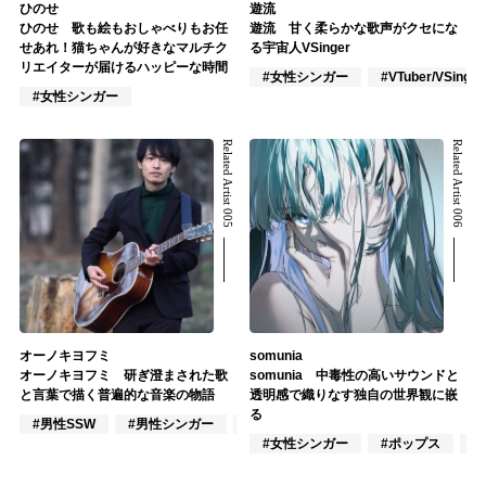
ひのせ
遊流
ひのせ 歌も絵もおしゃべりもお任
遊流 甘く柔らかな歌声がクセにな
せあれ！猫ちゃんが好きなマルチク
る宇宙人VSinger
リエイターが届けるハッピーな時間
#女性シンガー
#VTuber/VSinger
#女性シンガー
Related Artist 005
Related Artist 006
オーノキヨフミ
somunia
オーノキヨフミ 研ぎ澄まされた歌
somunia 中毒性の高いサウンドと
と言葉で描く普遍的な音楽の物語
透明感で織りなす独自の世界観に嵌
る
#男性SSW
#男性シンガー
#インディーズ
#女性シンガー
#ポップス
#