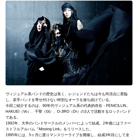
記事リクエスト
ログイン
LINK
muevoクラウドファンディング
muevoコミュニティ
ぶいクラ！by muevo
ぶいコミュ！by muevo
ヴィジュアル系バンドの歴史は長く、レジェンドたちは今も尚頂点に君臨
し、若手バンドを寄せ付けない特別なオーラを放ち続けている。
ぶいマガ！ by muevo
今回ご紹介するのは、90年代ヴィジュアル系の代表的存在・PENICILLIN。
HAKUEI（Vo）、千聖（Gt）、O-JIRO（Dr）の3人で活動するロックバンド
である。
1992年、大学のバンドサークルのメンバーによって結成。2年後にはファー
Follow us
ストフルアルバム『Missing Link』をリリースした。
1995年には、5ヶ月に渡りマンスリーライブを開催し、結成3年目にして全