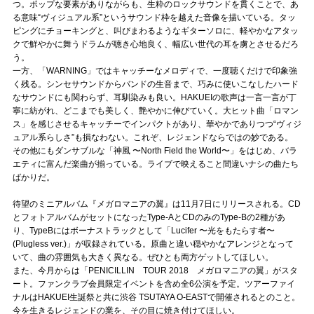
つ。ポップな要素がありながらも、生粋のロックサウンドを貫くことで、あ
る意味“ヴィジュアル系”というサウンド枠を越えた音像を描いている。タッ
ピングにチョーキングと、叫びまわるようなギターソロに、軽やかなアタッ
クで鮮やかに舞うドラムが聴き心地良く、幅広い世代の耳を虜とさせるだろ
う。
一方、「WARNING」ではキャッチーなメロディで、一度聴くだけで印象強
く残る。シンセサウンドからバンドの生音まで、巧みに使いこなしたハード
なサウンドにも関わらず、耳馴染みも良い。HAKUEIの歌声は一言一言が丁
寧に紡がれ、どこまでも美しく、艶やかに伸びていく。大ヒット曲「ロマン
ス」を感じさせるキャッチーでインパクトがあり、華やかでありつつ“ヴィジ
ュアル系らしさ”も損なわない。これぞ、レジェンドならではの妙である。
その他にもダンサブルな「神風 〜North Field the World〜」をはじめ、バラ
エティに富んだ楽曲が揃っている。ライブで映えること間違いナシの曲たち
ばかりだ。
待望のミニアルバム『メガロマニアの翼』は11月7日にリリースされる。CD
とフォトアルバムがセットになったType-AとCDのみのType-Bの2種があ
り、TypeBにはボーナストラックとして「Lucifer 〜光をもたらす者〜
(Plugless ver.)」が収録されている。原曲と違い穏やかなアレンジとなって
いて、曲の雰囲気も大きく異なる。ぜひとも両方ゲットしてほしい。
また、今月からは「PENICILLIN TOUR 2018 メガロマニアの翼」がスタ
ート。ファンクラブ会員限定イベントを含め全6公演を予定。ツアーファイ
ナルはHAKUEI生誕祭と共に渋谷 TSUTAYA O-EASTで開催されるとのこと。
今を生きるレジェンドの業を、その目に焼き付けてほしい。