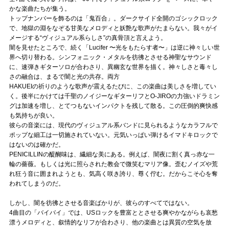
かな楽曲たちが集う。
トップナンバーを飾るのは「鬼百合」。ダークサイド全開のゴシックロック
で、地獄の淵をなぞる甘美なメロディと妖艶な歌声がたまらない。我々がイ
メージする“ヴィジュアル系らしさ”の真骨頂と言えよう。
闇を見せたところで、続く「Lucifer 〜光をもたらす者〜」は逆に神々しい世
界へ切り替わる。シンフォニック・メタルを彷彿とさせる神聖なサウンド
に、速弾きギターソロが合わさり、異幽玄な世界を描く。神々しさと毒々し
さの融合は、まるで闇と光の共存。両方
HAKUEIの祈りのような歌声が震えるたびに、この楽曲は美しさを増してい
く。後半にかけては千聖のノイジーなギターリフとO-JIROの力強いドラミン
グは加速を増し、とてつもないインパクトを残して散る。この圧倒的爽快感
も気持ちが良い。
彼らの音楽には、現代のヴィジュアル系バンドに見られるようなカラフルで
ポップな細工は一切施されていない。元気いっぱい弾けるイマドキロックで
はないのは確かだ。
PENICILLINの醍醐味は、繊細な美にある。例えば、闇夜に割く真っ赤な一
輪の薔薇。もしくは光に照らされた教会で微笑むマリア像。歪むノイズや荒
れ狂う音に囲まれようとも、気高く咲き誇り、尊く佇む。だからこそ心を奪
われてしまうのだ。
しかし、闇を彷彿とさせる音楽ばかりが、彼らのすべてではない。
4曲目の「バイバイ」では、USロックを豊富ととさせる爽やかながらも哀愁
漂うメロディと、叙情的なリフが合わさり、他の楽曲とは異質の空気を放