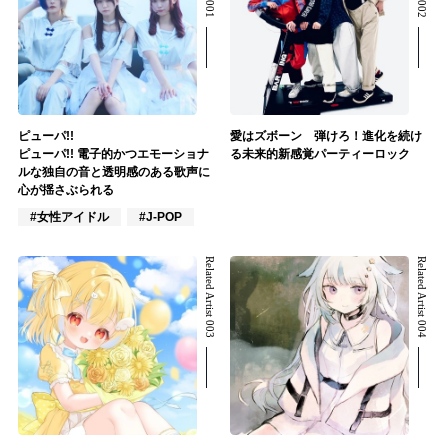
ピューパ!!
愛はズボーン 弾けろ！進化を続け
ピューパ!! 電子的かつエモーショナ
る未来的新感覚パーティーロック
ルな独自の音と透明感のある歌声に
心が揺さぶられる
#女性アイドル
#J-POP
Related Artist 003
Related Artist 004