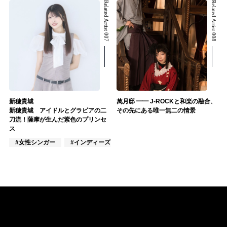
Related Artist 007
Related Artist 008
新穂貴城
萬月邸 ━━ J-ROCKと和楽の融合、
新穂貴城 アイドルとグラビアの二
その先にある唯一無二の情景
刀流！薩摩が生んだ紫色のプリンセ
ス
#女性シンガー
#インディーズ
#女性アイドル