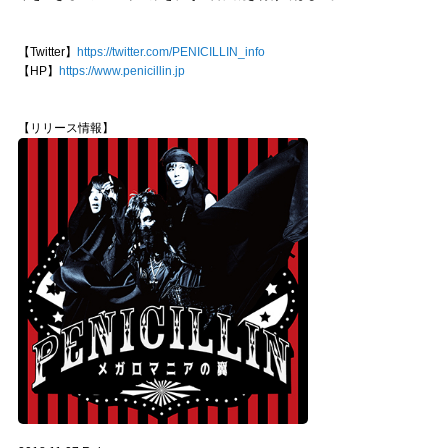
【Twitter】
https://twitter.com/PENICILLIN_info
【HP】
https://www.penicillin.jp
【リリース情報】