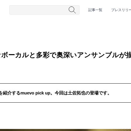
記事一覧
プレスリリ
なボーカルと多彩で奥深いアンサンブルが
介するmuevo pick up。今回は土佐拓也の登場です。
#HR/HM
#女性シンガー
#ヒップホップ
#男性シンガーグルー