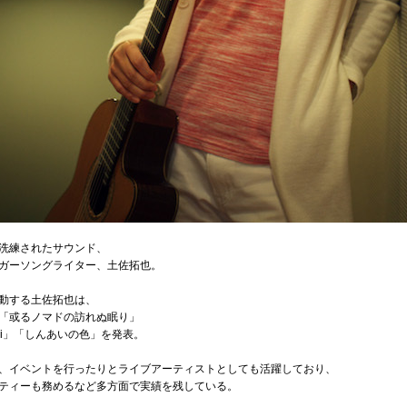
洗練されたサウンド、
ガーソングライター、土佐拓也。
動する土佐拓也は、
g」「或るノマドの訪れぬ眠り」
azukari」「しんあいの色」を発表。
、イベントを行ったりとライブアーティストとしても活躍しており、
ティーも務めるなど多方面で実績を残している。