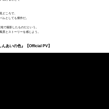
見どころで、
バムとしても傑作だ。
現地で撮影したものだという。
風景とストーリーを感じよう。
あいの色』【Official PV】