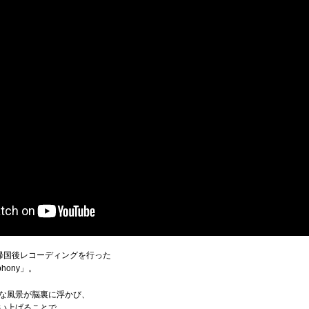
帰国後レコーディングを行った
phony」。
な風景が脳裏に浮かび、
い上げることで