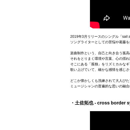
2019年3月リリースのシングル「sail
ソングライターとしての苦悩や葛藤を
楽曲制作という、自己と向き合う孤高
それをとりまく環境や言葉、心の揺れ
そこにある「孤独」をリズミカルなギ
歌い上げていて、確かな感情を感じさ
どこか懐かしくも洗練されて大人びた
ミュージシャンの普遍的な思いの融合
・土佐拓也 - cross border s