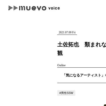
muevo media
記事を検索する
"読者の声を形にする”音楽特化メディア
2021.07.09 Fri
土佐拓也 類まれ
観
人気ワード
Outline
MENU
「気になるアーティスト」を紹
#男性SSW
#ポップス
#女性SSW
#ロック
#男性シンガー
記事一覧
プレスリリース一覧
#男性SSW
会社概要