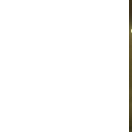
お問い合わせ
記事リクエスト
ログイン
LINK
muevoクラウドファンディング
muevoコミュニティ
ぶいクラ！by muevo
ぶいコミュ！by muevo
ぶいマガ！ by muevo
Follow us