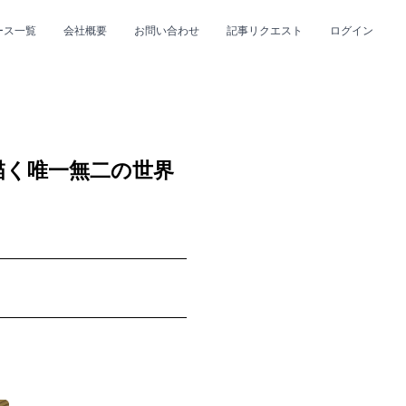
ース一覧
会社概要
お問い合わせ
記事リクエスト
ログイン
CLOSE
CLOSE
描く唯一無二の世界
プ
#R&B/ソウル