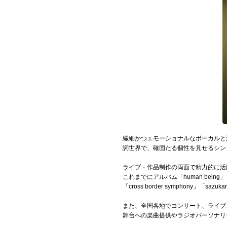
Official SNS
繊細かつエモーショナルなボーカルと
詞世界で、確固たる個性を見せるシン
ライブ・作品制作の両面で精力的に活
これまでにアルバム「human bein
「cross border symphony」「s
また、全国各地でコンサート、ライブ
舞台への楽曲提供やラジオパーソナリ