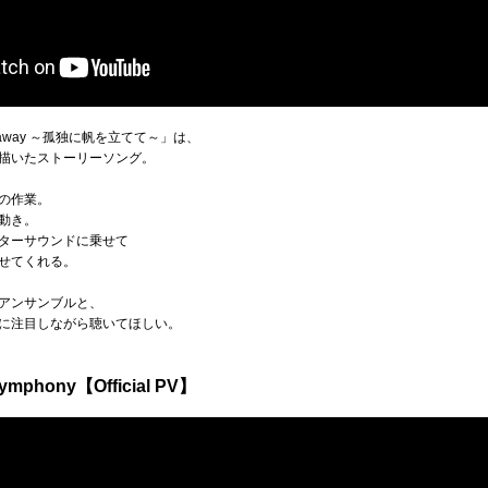
 away ～孤独に帆を立てて～」は、
描いたストーリーソング。
の作業。
動き。
ターサウンドに乗せて
せてくれる。
アンサンブルと、
に注目しながら聴いてほしい。
ymphony【Official PV】