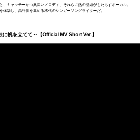
と、キャッチーかつ奥深いメロディ、それらに熱の凝縮がもたらすボーカル。
を構築し、高評価を集める稀代のシンガーソングライターだ。
独に帆を立てて～【Official MV Short Ver.】