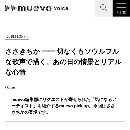
MENU
CLOSE
CLOSE
muevo media
記事を検索する
2018.11.30 Fri
"読者の声を形にする”音楽特化メディア
ささきちか ━━ 切なくもソウルフル
な歌声で描く、あの日の情景とリアル
な心情
MENU
人気ワード
Outline
記事一覧
#男性SSW
#ポップス
#女性SSW
#ロック
muevo編集部にリクエストが寄せられた「気になるア
プレスリリース一覧
#男性シンガー
#HR/HM
#女性シンガー
ーティスト」を紹介するmuevo pick up。今回はささ
きちかの登場です。
会社概要
#ヒップホップ
#男性シンガーグループ
#R&B/ソウル
お問い合わせ