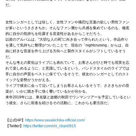
だ。
女性シンガーとしては珍しく、女性ファンや痛烈な言葉の欲しい男性ファン
が多いというささきちか。そんなファン層から共感を集めているのも、徹底
的に自分の気持ちを吐露する音楽性があるからこそだろう。
以前のアルバムは、“大切な人の死”に向き合って作られたという。作品作り
を通して気持ちに整理がついたことで、現在の「nightcruising」からは、自
由に好きな音楽を作り上げる方向へと製作スタイルがシフトしているそう
だ。
そんな考えの変化はライブにも表れていて、お客さんがひと時でも現実を忘
れて楽しめるように、と意識しているという。バンドスタイルのライブでは
常に自分の声質をベストに保てているそうで、彼女のシンガーとしてのスト
イックな姿勢がうかがえる。
ライブで彼女に会って泣いてしまうお客さんもいるそうで、ささきちかの音
楽が、いかに聴き手に強く響いているかが分かる。
来年2019年には、東名阪と故郷の秋田でワンマンツアーを予定しているとい
う彼女。さらに前進を続けるその活動に、これからも要注目だ。
【公式HP】
https://www.sasakichika-official.com/
【Twitter】
https://twitter.com/chi_chan0915