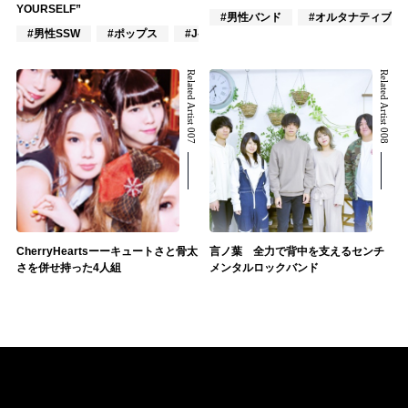
YOURSELF”
#男性バンド
#オルタナティブ
#男性SSW
#ポップス
#J-POP
Related Artist 007
Related Artist 008
CherryHeartsーーキュートさと骨太
言ノ葉 全力で背中を支えるセンチ
さを併せ持った4人組
メンタルロックバンド