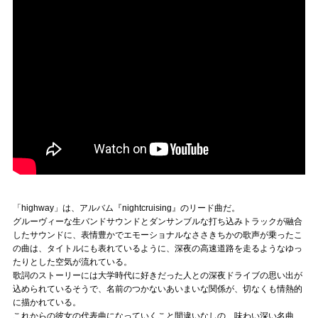
「highway」は、アルバム『nightcruising』のリード曲だ。
グルーヴィーな生バンドサウンドとダンサンブルな打ち込みトラックが融合
したサウンドに、表情豊かでエモーショナルなささきちかの歌声が乗ったこ
の曲は、タイトルにも表れているように、深夜の高速道路を走るようなゆっ
たりとした空気が流れている。
歌詞のストーリーには大学時代に好きだった人との深夜ドライブの思い出が
込められているそうで、名前のつかないあいまいな関係が、切なくも情熱的
に描かれている。
これからの彼女の代表曲になっていくこと間違いなしの、味わい深い名曲