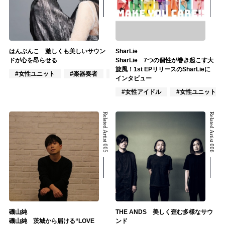
はんぶんこ 激しくも美しいサウン
SharLie
ドが心を昂らせる
SharLie 7つの個性が巻き起こす大
旋風！1st EPリリースのSharLieに
#女性ユニット
#楽器奏者
#ジャズ/クラシック
インタビュー
#女性アイドル
#女性ユニット
Related Artist 005
Related Artist 006
磯山純
THE ANDS 美しく歪む多様なサウ
磯山純 茨城から届ける“LOVE
ンド