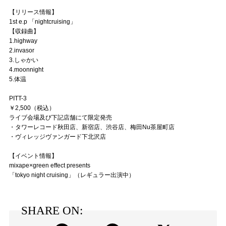
【リリース情報】
1st e.p 「nightcruising」
【収録曲】
1.highway
2.invasor
3.しゃかい
4.moonnight
5.体温
PITT-3
￥2,500（税込）
ライブ会場及び下記店舗にて限定発売
・タワーレコード秋田店、新宿店、渋谷店、梅田Nu茶屋町店
・ヴィレッジヴァンガード下北沢店
【イベント情報】
mixape×green effect presents
「tokyo night cruising」（レギュラー出演中）
SHARE ON: