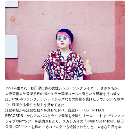
記事リクエスト
ログイン
LINK
muevoクラウドファンディング
muevoコミュニティ
ぶいクラ！by muevo
ぶいコミュ！by muevo
1991年生まれ、秋田県出身の女性シンガーソングライター、ささきちか。
大阪芸術大学音楽学科のポピュラー音楽コース出身という経歴を持つ彼女
ぶいマガ！ by muevo
は、R&Bやファンク、アシッドジャズなどの影響を受けたソウルフルな歌声
で、確固たる個性と魅力を見せてきた。
活動初期から活発な動きを見せており、自主レーベル「PITTAN
RECORDS」からアルバムとライブ音源を全国リリース。これまでワンマン
Follow us
ライブやNYツアーを成功させたり、スガシカオの「Hitori Sugar Tour」秋田
公演でOPアクトを務めてそのブログでも絶賛されたりと、大きな注目を集