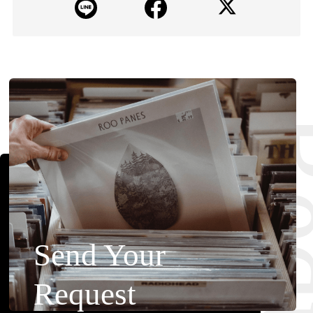
Requ
Send Your
Request