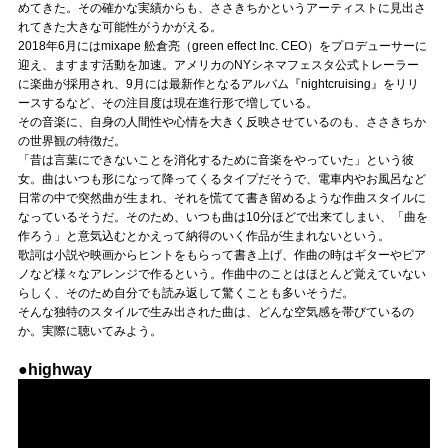
Official SNS
めてきた。その確かな実績からも、ささきちかというアーティストに見出さ
れてきた大きな可能性がうかがえる。
2018年6月にはmixape 舩倉亮（green effect Inc. CEO）をプロデューサーに
迎え、ますます活動を加速。アメリカのNYシネマフェスタ公式トレーラー
に楽曲が採用され、9月には最新作となるアルバム『nightcruising』をリリ
ースするなど、その注目度は現在進行形で増している。
その音楽に、自身の人間性や心情を大きく反映させているのも、ささきちか
の世界観の特徴だ。
「昔は言葉にできないことを消化するために音楽をやっていた」という彼
女。曲はいつも形になって降ってくるタイプだそうで、電車内やお風呂など
日常の中で突然曲が生まれ、それを慌てて書き留めるような作曲スタイルに
なっているそうだ。そのため、いつも曲は10分ほどで出来てしまい、「曲を
作ろう」と意気込むとかえって納得のいく作品が生まれないという。
歌詞は小説や映画からヒントをもらって書き上げ、作曲の時はギターやピア
ノなど様々なアレンジで作るという。作曲中のことはほとんど覚えていない
らしく、そのため自分でも読み返して驚くことも多いそうだ。
そんな独特のスタイルで生み出された曲は、どんな空気感を帯びているの
か。実際に聴いてみよう。
●highway