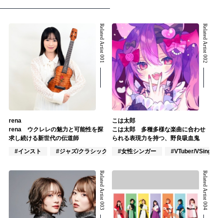
Related Artist 001
Related Artist 002
rena
こは太郎
rena ウクレレの魅力と可能性を探
こは太郎 多種多様な楽曲に合わせ
求し続ける新世代の伝道師
られる表現力を持つ、野良吸血鬼
#インスト
#ジャズ/クラシック奏者
#女性シンガー
#楽器奏者
#VTuber/VSinger
Related Artist 003
Related Artist 004