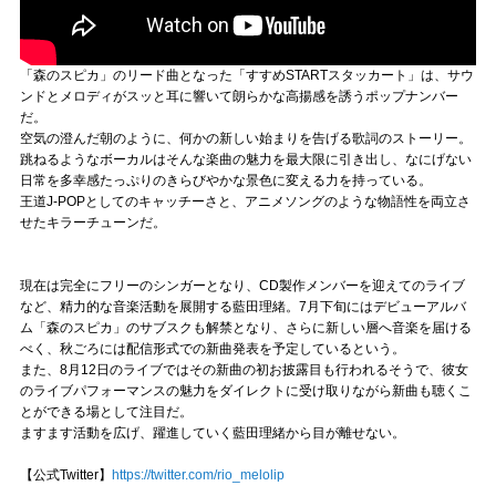
「森のスピカ」のリード曲となった「すすめSTARTスタッカート」は、サウ
ンドとメロディがスッと耳に響いて朗らかな高揚感を誘うポップナンバー
だ。
空気の澄んだ朝のように、何かの新しい始まりを告げる歌詞のストーリー。
跳ねるようなボーカルはそんな楽曲の魅力を最大限に引き出し、なにげない
日常を多幸感たっぷりのきらびやかな景色に変える力を持っている。
王道J-POPとしてのキャッチーさと、アニメソングのような物語性を両立さ
せたキラーチューンだ。
現在は完全にフリーのシンガーとなり、CD製作メンバーを迎えてのライブ
など、精力的な音楽活動を展開する藍田理緒。7月下旬にはデビューアルバ
ム「森のスピカ」のサブスクも解禁となり、さらに新しい層へ音楽を届ける
べく、秋ごろには配信形式での新曲発表を予定しているという。
また、8月12日のライブではその新曲の初お披露目も行われるそうで、彼女
のライブパフォーマンスの魅力をダイレクトに受け取りながら新曲も聴くこ
とができる場として注目だ。
ますます活動を広げ、躍進していく藍田理緒から目が離せない。
【公式Twitter】
https://twitter.com/rio_melolip