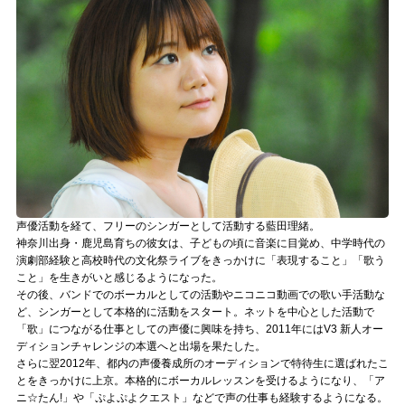
記事リクエスト
ログイン
LINK
muevoクラウドファンディング
muevoコミュニティ
声優活動を経て、フリーのシンガーとして活動する藍田理緒。
ぶいクラ！by muevo
神奈川出身・鹿児島育ちの彼女は、子どもの頃に音楽に目覚め、中学時代の
演劇部経験と高校時代の文化祭ライブをきっかけに「表現すること」「歌う
ぶいコミュ！by muevo
こと」を生きがいと感じるようになった。
その後、バンドでのボーカルとしての活動やニコニコ動画での歌い手活動な
ぶいマガ！ by muevo
ど、シンガーとして本格的に活動をスタート。ネットを中心とした活動で
「歌」につながる仕事としての声優に興味を持ち、2011年にはV3 新人オー
ディションチャレンジの本選へと出場を果たした。
さらに翌2012年、都内の声優養成所のオーディションで特待生に選ばれたこ
Follow us
とをきっかけに上京。本格的にボーカルレッスンを受けるようになり、「ア
ニ☆たん!」や「ぷよぷよクエスト」などで声の仕事も経験するようになる。