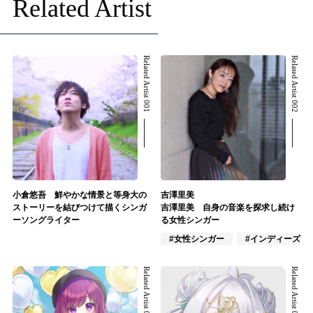
Related Artist
Related Artist 001
Related Artist 002
小倉悠吾 鮮やかな情景と等身大の
吉澤里美
ストーリーを結びつけて描くシンガ
吉澤里美 自身の音楽を探求し続け
ーソングライター
る女性シンガー
#女性シンガー
#インディーズ
Related Artist 003
Related Artist 004