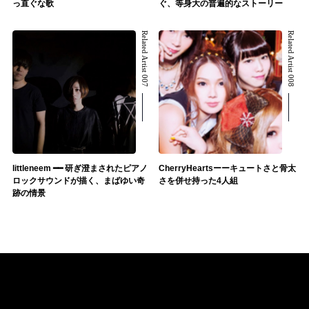
っ直ぐな歌
ぐ、等身大の普遍的なストーリー
Related Artist 007
Related Artist 008
littleneem ━━ 研ぎ澄まされたピアノ
CherryHeartsーーキュートさと骨太
ロックサウンドが描く、まばゆい奇
さを併せ持った4人組
跡の情景