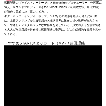
藍田理緒のヴォイストレーナーでもあるmiumiuをプロデューサー・作詞家に
迎え、サウンドプロデュースをthe Sweet Onions（近藤健太郎、高口大輔）
が務めて完成した「森のスピカ」。
ギターポップ、インディーポップ、AORなどの要素を色濃く含んだ全8曲
は、上質アンサンブルと透明感のある詞世界に彼女の甘い歌声が合わさっ
て、やさしくノスタルジックな世界観を見せている。少女のような無邪気さ
と大人びた空気感を併せ持つ藍田理緒の歌声は、どこか幻想的な風景を見せ
てくれる。
・すすめSTARTスタッカート（MV）/ 藍田理緒