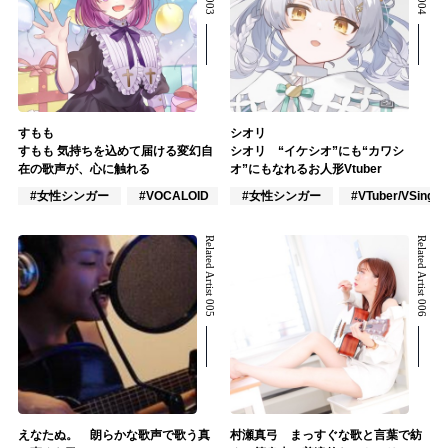
すもも
シオリ
すもも 気持ちを込めて届ける変幻自
シオリ “イケシオ”にも“カワシ
在の歌声が、心に触れる
オ”にもなれるお人形Vtuber
#女性シンガー
#VOCALOID
#ポップス
#女性シンガー
#VTuber/VSinger
Related Artist 005
Related Artist 006
えなたぬ。 朗らかな歌声で歌う真
村瀬真弓 まっすぐな歌と言葉で紡