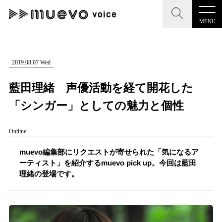
MENU
CLOSE
CLOSE
muevo media
記事を検索する
2019.08.07 Wed
"読者の声を形にする”音楽特化メディア
藍田理緒 声優活動を経て開花した
「シンガー」としての魅力と個性
Outline
MENU
人気ワード
記事一覧
muevo編集部にリクエストが寄せられた「気になるア
#男性SSW
#ポップス
#女性SSW
#ロック
ーティスト」を紹介するmuevo pick up。今回は藍田
プレスリリース一覧
理緒の登場です。
#男性シンガー
#HR/HM
#女性シンガー
会社概要
#ヒップホップ
#男性シンガーグループ
#R&B/ソウル
お問い合わせ