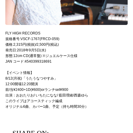
FLY HIGH RECORDS
規格番号:VSCF-1767(FRCD-059)
価格:2,315円(税抜)/2,500円(税込)
発売日:2018年9月5日(水)
形態:12cm CD(通常盤) ※ジュエルケース仕様
JAN コード:4540399318691
【イベント情報】
8/12(月祝)「うたうなつやすみ」
12:00開場12:20開演
前/当¥2400+1D(¥600)orランチset¥900
出演：おおたりお/ いちたになな/ 藍田理緒/西森ゆら
このライブはアコースティック編成
オリジナル6曲、カバー1曲、予定（持ち時間30分）