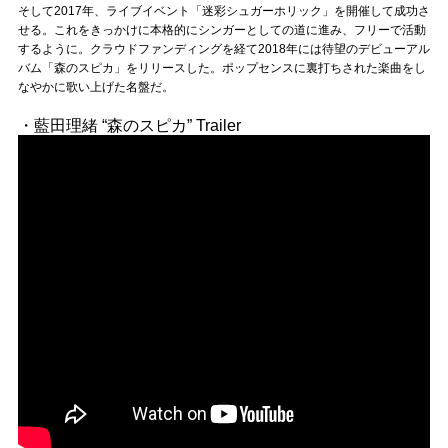
Official SNS
そして2017年、ライブイベント「迷彩シュガーホリック」を開催して成功さ
せる。これをきっかけに本格的にシンガーとしての道に進み、フリーで活動
するように。クラウドファンディングを経て2018年には待望のデビューアル
バム「森のスピカ」をリリースした。ポップセンスに裏打ちされた楽曲をし
なやかに歌い上げた名盤だ。
・藍田理緒 “森のスピカ” Trailer