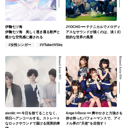
伊鞠七ツ海
JYOCHO ━━ テクニカルでメロディ
伊鞠七ツ海 美しく透き通る歌声と
アスなサウンドが描くのは、淡く幻
暖かな空気感に癒される
想的な世界の風景
#女性シンガー
#VTuber/VSinger
#VOCALOID
Related Artist 003
Related Artist 004
aivolic ━━ 今日を捨てることなく、
Ange☆Reve ━━ 爽やかさと力強さを
明日へアンコールする。ストレート
併せ持ったパフォーマンスで、アイ
なロックサウンドで届ける現実的希
ドル界の”天使”を目指す！