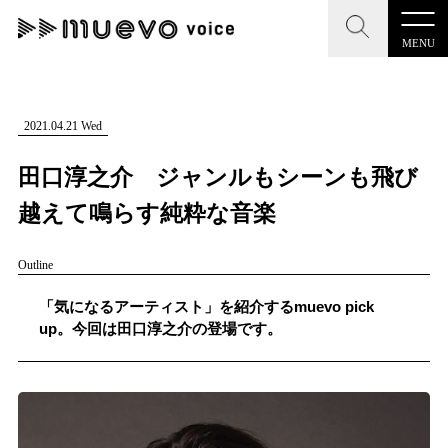
MENU
CLOSE
CLOSE
muevo media
記事を検索する
2021.04.21 Wed
"読者の声を形にする”音楽特化メディア
田口淳之介 ジャンルもシーンも飛び
越えて鳴らす純粋な音楽
Outline
MENU
人気ワード
記事一覧
「気になるアーティスト」を紹介するmuevo pick
#男性SSW
#ポップス
#女性SSW
#ロック
up。今回は田口淳之介の登場です。
プレスリリース一覧
#男性シンガー
#HR/HM
#女性シンガー
会社概要
#ヒップホップ
#男性シンガーグループ
#R&B/ソウル
お問い合わせ