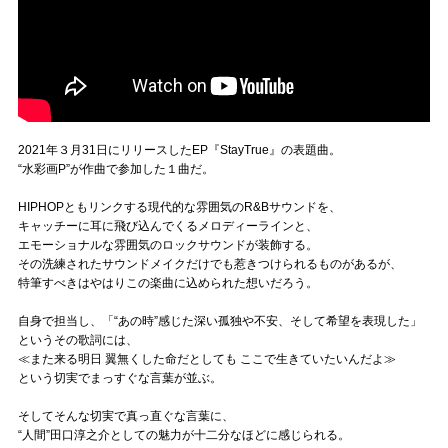
2021年３月31日にリリースしたEP『StayTrue』の表題曲。
“水彩画P”が作曲で参加した１曲だ。
HIPHOPともリンクする現代的な雰囲気のR&Bサウンドを、
キャッチーに耳に飛び込んでくるメロディーラインと、
エモーショナルな雰囲気のロックサウンドが装飾する。
その洗練されたサウンドメイクだけでも惹きつけられるものがあるが、
特筆すべきはやはりこの楽曲に込められた想いだろう。
自身で担当し、「“あの時”感じた深い孤独や不安、そして希望を表現した」
というその歌詞には、
≪また来る明日 翼無くした命だとしても ここで生きていたいんだよ≫
という切実でまっすぐな言葉が並ぶ。
そしてそんな切実で真っ直ぐな言葉に、
“人間”田口淳之介としての魅力が十二分なほどに感じられる。