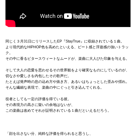
同じく３月31日にリリースしたEP『StayTrue』に収録されている１曲。
より現代的なHIPHOP色を高めたといえる、ビート感と浮遊感の強いトラッ
ク。
その中に香るビタースウィートなムードが、楽曲に大人びた印象を与える。
そして大人の恋愛を思わせるその世界観をより確実なものにしているのが、
切なさや愛しさを内包したその歌声だ。
たとえば発声時の息の込め方や抜き方、あるいはちょっとした歪みや揺れ。
そんな繊細な表現で、楽曲の中にぐっと引き込んでくれる。
役者としても一定の評価を得ている彼。
その表現力の高さに疑いの余地はないが、
この楽曲は改めてそれが証明されている１曲だといえるだろう。
「顔を出さない分、純粋な評価を得られると思うし、