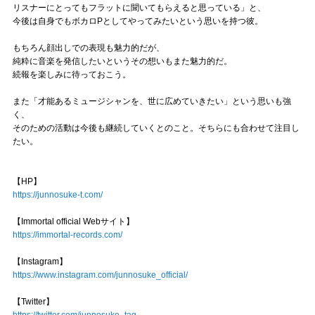
リスナーにとってもフラットに聞いてもらえると思っている」と、
今後は自身でもボカロPとしてやってみたいという思いを持つ彼。
もちろん顔出しでの表現も魅力的だが、
純粋に音楽を発信したいというその想いもまた魅力的だ。
続報を楽しみに待っておこう。
また「才能あるミュージシャンを、世に広めていきたい」という思いも強
く、
そのための活動は今後も継続していくとのこと。そちらにも合わせて注目し
たい。
【HP】
https://junnosuke-t.com/
【Immortal official Webサイト】
https://immortal-records.com/
【Instagram】
https://www.instagram.com/junnosuke_official/
【Twitter】
https://twitter.com/junnosuke_tag