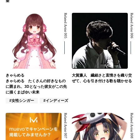
望
Related Artist 005
Related Artist 006
きゃらめる
大賀廉人 繊細さと直情さを織り交
きゃらめる たくさんの好きなもの
ぜて、心を引き付ける歌を聴かせる
に囲まれ、3Dとなった彼女がこの先
に描くまばゆい未来
#女性シンガー
#インディーズ
#VTuber/VSinger
Related Artist 007
Related Artist 008