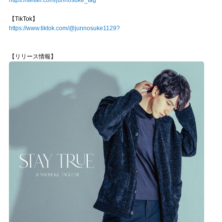
【TikTok】
https://www.tiktok.com/@junnosuke1129?
【リリース情報】