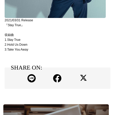
2021/03/31 Release
『Stay True』
収録曲
1.Stay True
2.Hold Us Down
3.Take You Away
SHARE ON: