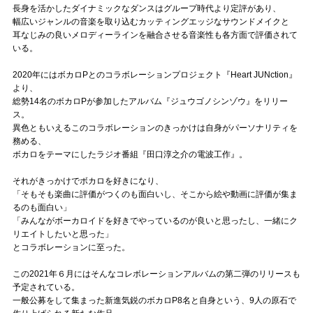
Official SNS
長身を活かしたダイナミックなダンスはグループ時代より定評があり、
幅広いジャンルの音楽を取り込むカッティングエッジなサウンドメイクと
耳なじみの良いメロディーラインを融合させる音楽性も各方面で評価されて
いる。
2020年にはボカロPとのコラボレーションプロジェクト『Heart JUNction』
より、
総勢14名のボカロPが参加したアルバム『ジュウゴノシンゾウ』をリリー
ス。
異色ともいえるこのコラボレーションのきっかけは自身がパーソナリティを
務める、
ボカロをテーマにしたラジオ番組『田口淳之介の電波工作』。
それがきっかけでボカロを好きになり、
「そもそも楽曲に評価がつくのも面白いし、そこから絵や動画に評価が集ま
るのも面白い」
「みんながボーカロイドを好きでやっているのが良いと思ったし、一緒にク
リエイトしたいと思った」
とコラボレーションに至った。
この2021年６月にはそんなコレボレーションアルバムの第二弾のリリースも
予定されている。
一般公募をして集まった新進気鋭のボカロP8名と自身という、9人の原石で