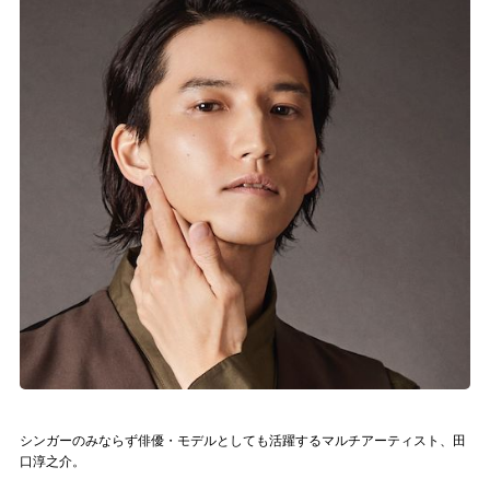
記事リクエスト
ログイン
LINK
muevoクラウドファンディング
muevoコミュニティ
ぶいクラ！by muevo
ぶいコミュ！by muevo
ぶいマガ！ by muevo
シンガーのみならず俳優・モデルとしても活躍するマルチアーティスト、田
Follow us
口淳之介。