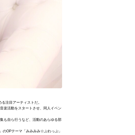
める注目アーティストだ。
から音楽活動をスタートさせ、同人イベン
編集も自ら行うなど、活動のあらゆる部
！」のOPテーマ「みみみみ☆ぷわっぷ」