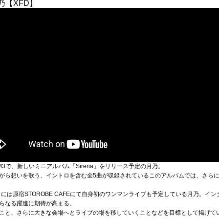
 月乃【XFD】
トM3で、新しいミニアルバム「Sirena」をリリース予定の月乃。
がら想いを歌う、イントロを含む全5曲が収録されているこのアルバムでは、さら
日には原宿STOROBE CAFEにて自身初のワンマンライブも予定している月乃。イ
らなる躍進に期待が高まる。
こと、さらに大きな会場へとライブの場を移していくことなどを目標として掲げて