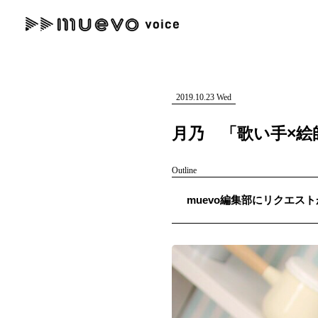
muevo media
記事を検索する
"読者の声を形にする”音楽特化メディア
2019.10.23 Wed
月乃 「歌い手×
Outline
人気ワード
muevo編集部にリクエスト
MENU
#男性SSW
#ポップス
#女性SSW
#ロック
#男性シンガー
記事一覧
プレスリリース一覧
会社概要