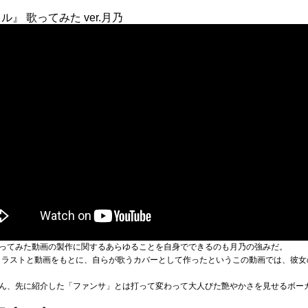
』 歌ってみた ver.月乃
ってみた動画の製作に関するあらゆることを自身でできるのも月乃の強みだ。
イラストと動画をもとに、自らが歌うカバーとして作ったというこの動画では、彼女
ん、先に紹介した「ファンサ」とは打って変わって大人びた艶やかさを見せるボー