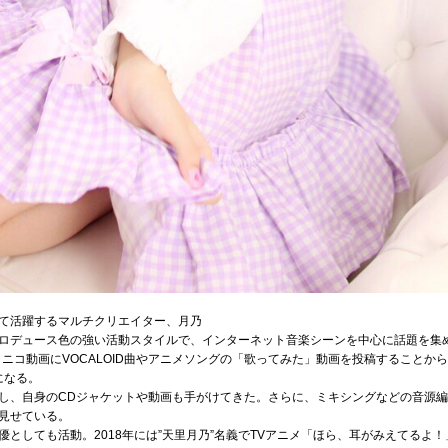
て活躍するマルチクリエイター、月乃
ロデュース色の強い活動スタイルで、インターネット音楽シーンを中心に話題を集
コニコ動画にVOCALOID曲やアニメソングの「歌ってみた」動画を投稿すること
になる。
し、自身のCDジャケットや動画も手がけてきた。さらに、ミキシングなどの音源
見せている。
としても活動。2018年には”天里月乃”名義でTVアニメ「ほら、耳がみえてるよ