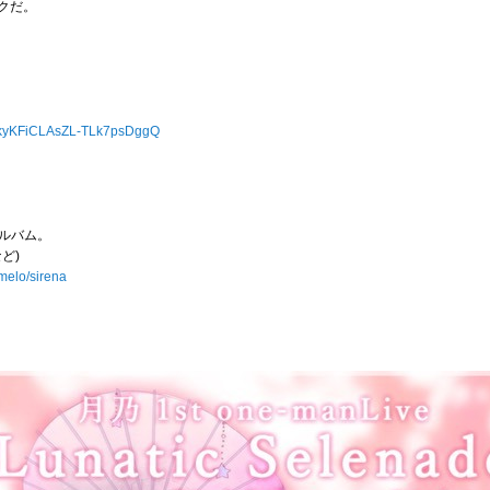
ックだ。
UCkyKFiCLAsZL-TLk7psDggQ
ルバム。
ど)
amelo/sirena