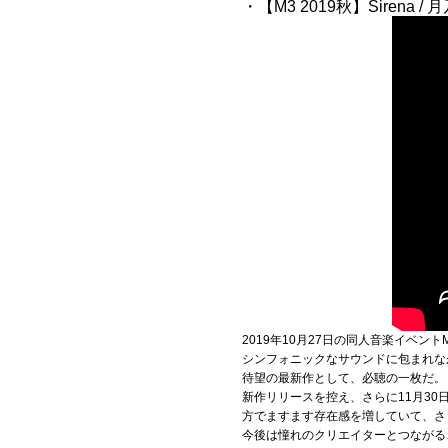
・【M3 2019秋】Sirena /
2019年10月27日の同人音楽イベン
シンフォニックなサウンドに包まれな
待望の最新作として、必聴の一枚だ。
新作リリースを控え、さらに11月30
方でますます存在感を増していて、さ
今後は憧れのクリエイターとつながる