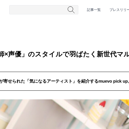
記事一覧
プレスリリ
絵師×声優」のスタイルで羽ばたく新世代マ
が寄せられた「気になるアーティスト」を紹介するmuevo pick 
#HR/HM
#女性シンガー
#ヒップホップ
#男性シンガーグルー