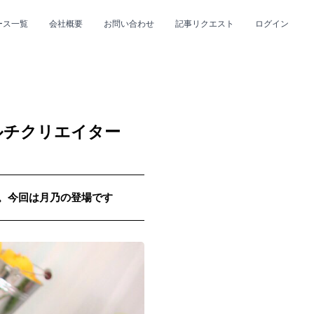
ース一覧
会社概要
お問い合わせ
記事リクエスト
ログイン
CLOSE
CLOSE
ルチクリエイター
up。今回は月乃の登場です
プ
#R&B/ソウル