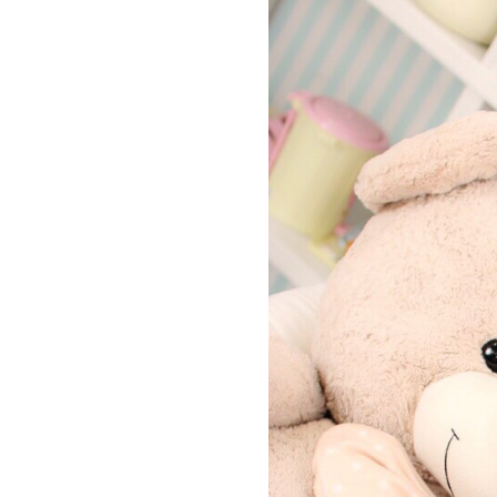
お問い合わせ
記事リクエスト
ログイン
LINK
muevoクラウドファンディング
muevoコミュニティ
ぶいクラ！by muevo
ぶいコミュ！by muevo
ぶいマガ！ by muevo
Follow us