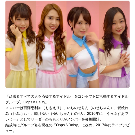
記事リクエスト
ログイン
LINK
muevoクラウドファンディング
muevoコミュニティ
ぶいクラ！by muevo
ぶいコミュ！by muevo
「頑張るすべての人を応援するアイドル」をコンセプトに活動するアイドル
グループ、Oops A Daisy。
ぶいマガ！ by muevo
メンバーは百澤恵利加（ももえり）、いちのせりん（のせちゃん）、愛絵れ
み（れみちぃ）、睦月ゆい（ゆいちゃん）の4人。2016年に「うっぷすあで
いじー」としてリーダーのももえりがメンバーを募集開始。
Follow us
結成時にグループ名を現在の「Oops A Daisy」に改め、2017年にライブデビ
ュー。