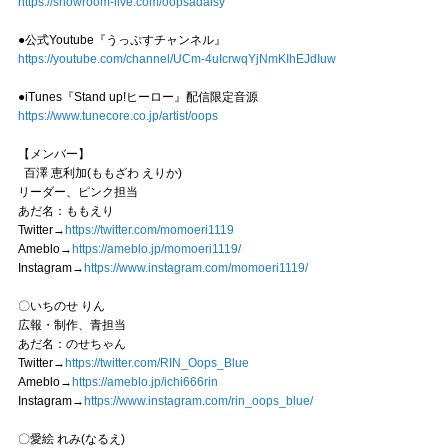
https://showroom-live.com/oopsadaisy
●公式Youtube『うっぷすチャンネル』
https://youtube.com/channel/UCm-4uIcrwqYjNmKIhEJdIuw
●iTunes『Stand up!ヒーロー』配信限定音源
https://www.tunecore.co.jp/artist/oops
【メンバー】
百澤 恵利加(ももざわ えりか)
リーダー、ピンク担当
あだ名：ももえり
Twitter→
https://twitter.com/momoeri1119
Ameblo→
https://ameblo.jp/momoeri1119/
Instagram→
https://www.instagram.com/momoeri1119/
〇いちのせ りん
広報・制作、青担当
あだ名：のせちゃん
Twitter→
https://twitter.com/RIN_Oops_Blue
Ameblo→
https://ameblo.jp/ichi666rin
Instagram→
https://www.instagram.com/rin_oops_blue/
〇愛絵 れみ(なるえ)