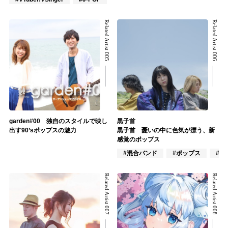
Related Artist 005
Related Artist 006
garden#00 独自のスタイルで映し
黒子首
出す90’sポップスの魅力
黒子首 憂いの中に色気が漂う、新
感覚のポップス
#混合バンド
#ポップス
#ロ
Related Artist 007
Related Artist 008