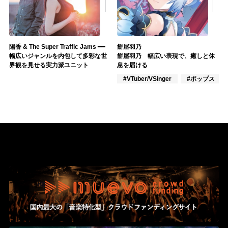
陽香 & The Super Traffic Jams ━━
餅屋羽乃
幅広いジャンルを内包して多彩な世
餅屋羽乃 幅広い表現で、癒しと休
界観を見せる実力派ユニット
息を届ける
#VTuber/VSinger
#ポップス