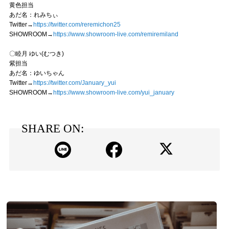
黄色担当
あだ名：れみちぃ
Twitter→
https://twitter.com/reremichon25
SHOWROOM→
https://www.showroom-live.com/remiremiland
〇睦月 ゆい(むつき)
紫担当
あだ名：ゆいちゃん
Twitter→
https://twitter.com/January_yui
SHOWROOM→
https://www.showroom-live.com/yui_january
SHARE ON: