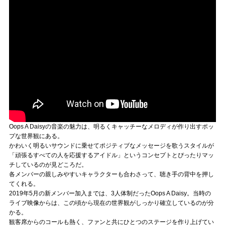
Oops A Daisyの音楽の魅力は、明るくキャッチーなメロディが作り出すポッ
プな世界観にある。
かわいく明るいサウンドに乗せてポジティブなメッセージを歌うスタイルが
「頑張るすべての人を応援するアイドル」というコンセプトとぴったりマッ
チしているのが見どころだ。
各メンバーの親しみやすいキャラクターも合わさって、聴き手の背中を押し
てくれる。
2019年5月の新メンバー加入までは、3人体制だったOops A Daisy。当時の
ライブ映像からは、この頃から現在の世界観がしっかり確立しているのが分
かる。
観客席からのコールも熱く、ファンと共にひとつのステージを作り上げてい