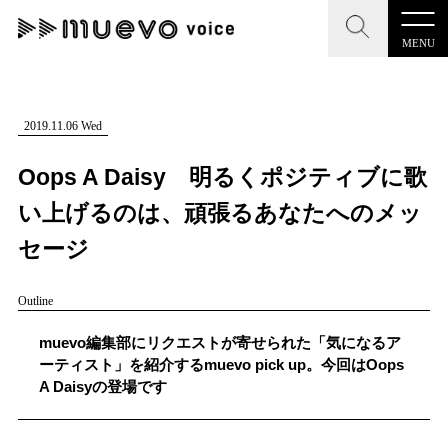
MENU
CLOSE
CLOSE
muevo media
記事を検索する
2019.11.06 Wed
"読者の声を形にする”音楽特化メディア
Oops A Daisy 明るくポジティブに歌
い上げるのは、頑張るあなたへのメッ
セージ
MENU
人気ワード
Outline
記事一覧
#男性SSW
#ポップス
#女性SSW
#ロック
muevo編集部にリクエストが寄せられた「気になるア
プレスリリース一覧
#男性シンガー
#HR/HM
#女性シンガー
ーティスト」を紹介するmuevo pick up。今回はOops
A Daisyの登場です
会社概要
#ヒップホップ
#男性シンガーグループ
#R&B/ソウル
お問い合わせ