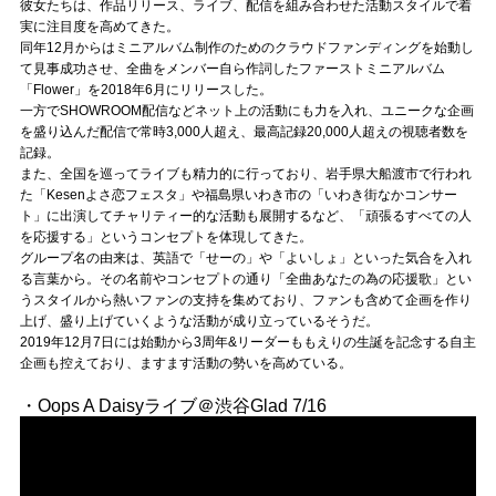
Official SNS
彼女たちは、作品リリース、ライブ、配信を組み合わせた活動スタイルで着
実に注目度を高めてきた。
同年12月からはミニアルバム制作のためのクラウドファンディングを始動し
て見事成功させ、全曲をメンバー自ら作詞したファーストミニアルバム
「Flower」を2018年6月にリリースした。
一方でSHOWROOM配信などネット上の活動にも力を入れ、ユニークな企画
を盛り込んだ配信で常時3,000人超え、最高記録20,000人超えの視聴者数を
記録。
また、全国を巡ってライブも精力的に行っており、岩手県大船渡市で行われ
た「Kesenよさ恋フェスタ」や福島県いわき市の「いわき街なかコンサー
ト」に出演してチャリティー的な活動も展開するなど、「頑張るすべての人
を応援する」というコンセプトを体現してきた。
グループ名の由来は、英語で「せーの」や「よいしょ」といった気合を入れ
る言葉から。その名前やコンセプトの通り「全曲あなたの為の応援歌」とい
うスタイルから熱いファンの支持を集めており、ファンも含めて企画を作り
上げ、盛り上げていくような活動が成り立っているそうだ。
2019年12月7日には始動から3周年&リーダーももえりの生誕を記念する自主
企画も控えており、ますます活動の勢いを高めている。
・Oops A Daisyライブ＠渋谷Glad 7/16