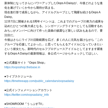
新体制になってさらにパワーアップしたOops A Daisyが、今後どのような進
化を遂げていくか今から期待が高まる。
現在進行形で成長しながら、アイドルグループとして飛躍を続けるOops A
Daisy。
12月7日に開催される3周年イベントは、これまでのグループの努力の成果を
込めたひとつの集大成となる。シンガーソングライターとしても活動するれ
みちぃがメンバーに向けて作った楽曲の披露など新しい試みもあるので、要
注目だ。
今後はさらにライブの活動範囲を広げ、多くの人に元気を届けながら「この
グループを応援してよかった」と思ってもらえるアイドルになっていきたい
という彼女たち。新時代のセルフプロデュースアイドルとしてますます躍進
するOops A Daisyの最新情報は、各公式ページからチェックしてほしい。
●公式通販サイト『Oops Shop』
https://oopsshop.thebase.in
●ライブスケジュール
https://timetreeapp.com/public_calendars/oopsadaisy
●公式インフォメーションアカウント
https://twitter.com/oopsadaisy_info
●SHOWROOM『うっぷすTV』