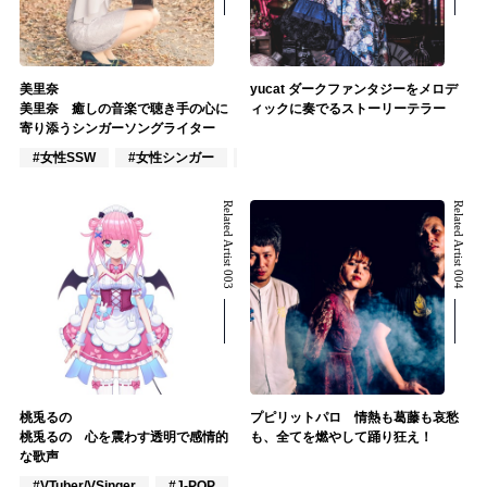
美里奈
yucat ダークファンタジーをメロデ
美里奈 癒しの音楽で聴き手の心に
ィックに奏でるストーリーテラー
寄り添うシンガーソングライター
#女性SSW
#女性シンガー
#インディーズ
Related Artist 003
Related Artist 004
桃兎るの
プピリットパロ 情熱も葛藤も哀愁
桃兎るの 心を震わす透明で感情的
も、全てを燃やして踊り狂え！
な歌声
#VTuber/VSinger
#J-POP