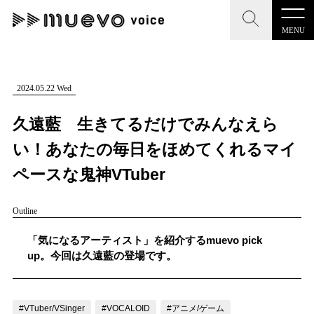
MENU
CLOSE
CLOSE
muevo media
記事を検索する
2024.05.22 Wed
"読者の声を形にする”音楽特化メディア
久遠藍 生きてるだけでみんなえら
い！あなたの毎日をほめてくれるマイ
ペースな鬼神VTuber
MENU
人気ワード
Outline
記事一覧
#男性SSW
#ポップス
#女性SSW
#ロック
「気になるアーティスト」を紹介するmuevo pick
プレスリリース一覧
#男性シンガー
#HR/HM
#女性シンガー
up。今回は久遠藍の登場です。
会社概要
#ヒップホップ
#男性シンガーグループ
#R&B/ソウル
お問い合わせ
#VTuber/VSinger
#VOCALOID
#アニメ/ゲーム