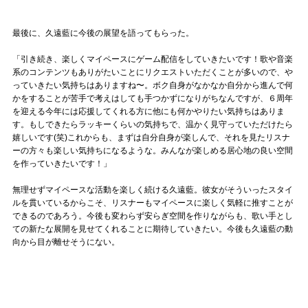
最後に、久遠藍に今後の展望を語ってもらった。
「引き続き、楽しくマイペースにゲーム配信をしていきたいです！歌や音楽
系のコンテンツもありがたいことにリクエストいただくことが多いので、や
っていきたい気持ちはありますね〜。ボク自身がなかなか自分から進んで何
かをすることが苦手で考えはしても手つかずになりがちなんですが、６周年
を迎える今年には応援してくれる方に他にも何かやりたい気持ちはありま
す。もしできたらラッキーくらいの気持ちで、温かく見守っていただけたら
嬉しいです(笑)これからも、まずは自分自身が楽しんで、それを見たリスナ
ーの方々も楽しい気持ちになるような。みんなが楽しめる居心地の良い空間
を作っていきたいです！」
無理せずマイペースな活動を楽しく続ける久遠藍。彼女がそういったスタイ
ルを貫いているからこそ、リスナーもマイペースに楽しく気軽に推すことが
できるのであろう。今後も変わらず安らぎ空間を作りながらも、歌い手とし
ての新たな展開を見せてくれることに期待していきたい。今後も久遠藍の動
向から目が離せそうにない。