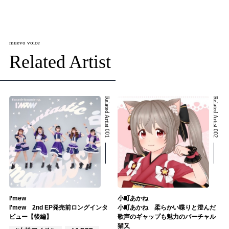
muevo voice
Related Artist
Related Artist 001
Related Artist 002
I’mew
小町あかね
I’mew 2nd EP発売前ロングインタ
小町あかね 柔らかい喋りと澄んだ
ビュー【後編】
歌声のギャップも魅力のバーチャル
猫又