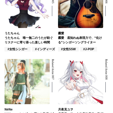
うたちゃん
霧愛
うたちゃん 唯一無二のうたが紡ぐ
霧愛 底知れぬ表現力で、“化け
リスナーに寄り添った楽しい時間
る”シンガーソングライター
#女性シンガー
#インディーズ
#女性SSW
#女性アイドル
#J-POP
Related Artist 007
Related Artist 008
NёNe
月夜見ユヲ