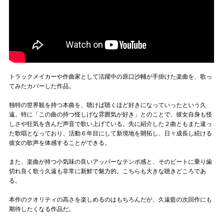
トラックメイカーや作曲家として活躍中の原口沙輔が手掛けた楽曲を、歌っ
てみたカバーした作品。
独特の世界観を持つ本曲を、聴けば聴くほど好きになっていったという久
遠。特に「この曲の持つ怪しげな雰囲気が好き」とのことで、彼女自身も怪
しさや狂気を含んだ声音で歌い上げている。先に紹介した２曲ともまた違っ
た歌唱となっており、活動６年目にして新境地を開拓し、日々成長し続ける
彼女の歌声を体感することができる。
また、楽曲が持つ小気味の良いアッパーなテンポ感と、そのビートに乗り歯
切れ良く歌う久遠も非常に新鮮で魅力的。こちらも大きな聴きどころであ
る。
本作のクオリティの高さを楽しめるのはもちろんだが、久遠藍の次回作にも
期待したくなる作品だ。