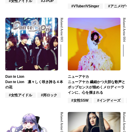
#女性アイドル
#J-POP
#VTuber/VSinger
#アニメ/ゲー
Related Artist 003
Related Artist 004
Dan te Lion
ニューアヤカ
Dan te Lion 凛々しく咲き誇る４本
ニューアヤカ 繊細かつ大胆な歌声と
の花
ポップセンスが煌めくメロディーラ
インに、心を掴まれる
#女性アイドル
#邦ロック
#女性SSW
#インディーズ
Related Artist 005
Related Artist 006