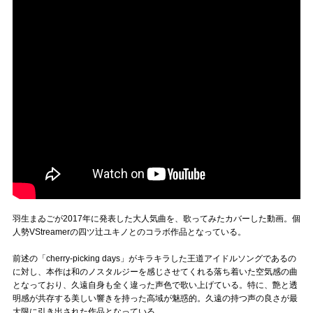
羽生まゐごが2017年に発表した大人気曲を、歌ってみたカバーした動画。個
人勢VStreamerの四ツ辻ユキノとのコラボ作品となっている。
前述の「cherry-picking days」がキラキラした王道アイドルソングであるの
に対し、本作は和のノスタルジーを感じさせてくれる落ち着いた空気感の曲
となっており、久遠自身も全く違った声色で歌い上げている。特に、艶と透
明感が共存する美しい響きを持った高域が魅惑的。久遠の持つ声の良さが最
大限に引き出された作品となっている。