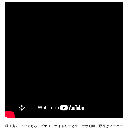
吸血鬼VTuberであるルピナス・ナイトリーとのコラボ動画。原作はアーケー