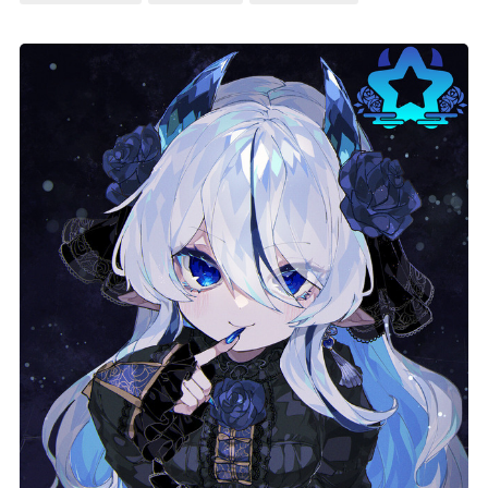
記事リクエスト
ログイン
LINK
muevoクラウドファンディング
muevoコミュニティ
ぶいクラ！by muevo
ぶいコミュ！by muevo
ぶいマガ！ by muevo
Follow us