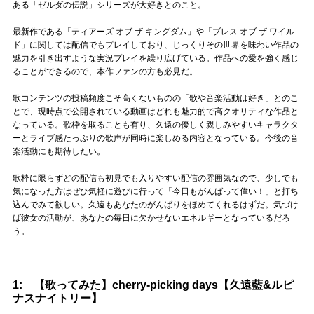
ある「ゼルダの伝説」シリーズが大好きとのこと。
最新作である「ティアーズ オブ ザ キングダム」や「ブレス オブ ザ ワイル
ド」に関しては配信でもプレイしており、じっくりその世界を味わい作品の
魅力を引き出すような実況プレイを繰り広げている。作品への愛を強く感じ
ることができるので、本作ファンの方も必見だ。
歌コンテンツの投稿頻度こそ高くないものの「歌や音楽活動は好き」とのこ
とで、現時点で公開されている動画はどれも魅力的で高クオリティな作品と
なっている。歌枠を取ることも有り、久遠の優しく親しみやすいキャラクタ
ーとライブ感たっぷりの歌声が同時に楽しめる内容となっている。今後の音
楽活動にも期待したい。
歌枠に限らずどの配信も初見でも入りやすい配信の雰囲気なので、少しでも
気になった方はぜひ気軽に遊びに行って「今日もがんばって偉い！」と打ち
込んでみて欲しい。久遠もあなたのがんばりをほめてくれるはずだ。気づけ
ば彼女の活動が、あなたの毎日に欠かせないエネルギーとなっているだろ
う。
1: 【歌ってみた】cherry-picking days【久遠藍&ルピ
ナスナイトリー】