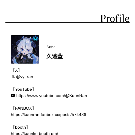
Profile
Artist
久遠藍
【X】
@vy_ran_
【YouTube】
https://www.youtube.com/@KuonRan
【FANBOX】
https://kuonran.fanbox.cc/posts/574436
【booth】
https://kuonke.booth.pm/