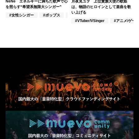
NёNe エネルギーに満ちた歌声で心
月夜見ユヲ 上位貴族天使の歌姫
を照らす“希望系無限大シンガー”
は、物語のヒロインとして楽曲を歌
い上げる
#女性シンガー
#ポップス
#J-POP
#VTuber/VSinger
#アニメ/ゲー