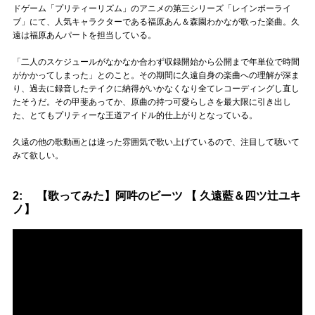
ドゲーム「プリティーリズム」のアニメの第三シリーズ「レインボーライ
ブ」にて、人気キャラクターである福原あん＆森園わかなが歌った楽曲。久
遠は福原あんパートを担当している。
「二人のスケジュールがなかなか合わず収録開始から公開まで年単位で時間
がかかってしまった」とのこと。その期間に久遠自身の楽曲への理解が深ま
り、過去に録音したテイクに納得がいかなくなり全てレコーディングし直し
たそうだ。その甲斐あってか、原曲の持つ可愛らしさを最大限に引き出し
た、とてもプリティーな王道アイドル的仕上がりとなっている。
久遠の他の歌動画とは違った雰囲気で歌い上げているので、注目して聴いて
みて欲しい。
2: 【歌ってみた】阿吽のビーツ 【 久遠藍＆四ツ辻ユキ
ノ】