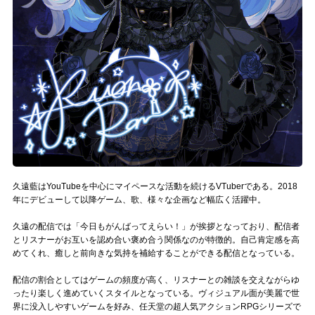
Official SNS
久遠藍はYouTubeを中心にマイペースな活動を続けるVTuberである。2018
年にデビューして以降ゲーム、歌、様々な企画など幅広く活躍中。
久遠の配信では「今日もがんばってえらい！」が挨拶となっており、配信者
とリスナーがお互いを認め合い褒め合う関係なのが特徴的。自己肯定感を高
めてくれ、癒しと前向きな気持を補給することができる配信となっている。
配信の割合としてはゲームの頻度が高く、リスナーとの雑談を交えながらゆ
ったり楽しく進めていくスタイルとなっている。ヴィジュアル面が美麗で世
界に没入しやすいゲームを好み、任天堂の超人気アクションRPGシリーズで