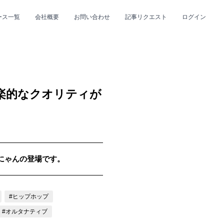
ース一覧
会社概要
お問い合わせ
記事リクエスト
ログイン
CLOSE
CLOSE
楽的なクオリティが
んにゃんの登場です。
プ
#R&B/ソウル
#ヒップホップ
#オルタナティブ