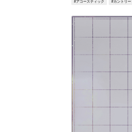
#アコースティック
#カントリー
お問い合わせ
記事リクエスト
ログイン
LINK
muevoクラウドファンディング
muevoコミュニティ
ぶいクラ！by muevo
ぶいコミュ！by muevo
ぶいマガ！ by muevo
Follow us