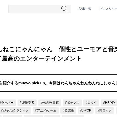
記事一覧
プレスリリ
んねこにゃんにゃん 個性とユーモアと音
て最高のエンターテインメント
紹介するmuevo pick up。今回はわんちゃんわんわんねこにゃ
#HR/HM
#女性シンガー
#ヒップホップ
#男性シンガーグルー
#ラッパー
#楽器奏者
#作詞/作曲家
#ポップス
#ロック
#HR/HM
#ジャズ/クラシック
#アニメ/ゲーム
#歌謡曲
#J-POP
#邦ロック