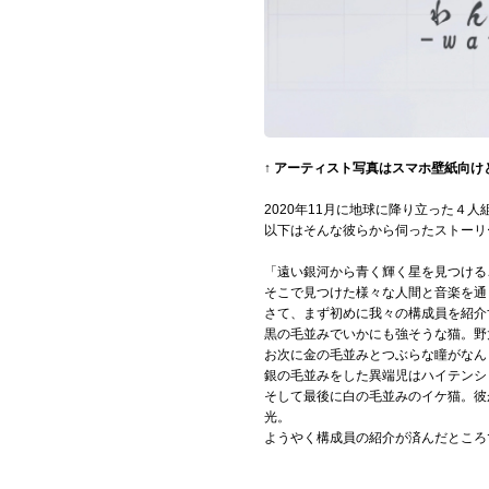
↑ アーティスト写真はスマホ壁紙向
2020年11月に地球に降り立った４
以下はそんな彼らから伺ったストーリ
「遠い銀河から青く輝く星を見つける
そこで見つけた様々な人間と音楽を通
さて、まず初めに我々の構成員を紹介
黒の毛並みでいかにも強そうな猫。野
お次に金の毛並みとつぶらな瞳がなん
銀の毛並みをした異端児はハイテンシ
そして最後に白の毛並みのイケ猫。彼
光。
ようやく構成員の紹介が済んだところ