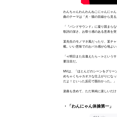
わんちゃんわんわんねこにゃんにゃん
曲のテーマは「犬・猫の目線から見る
「『バンドサウンド』に凝り固まらな
歌詞の深さ、お祭り感のある意表を突
某先生のモノマネ風だったり、某チャ
載。いい意味でのおバカ感が心地よい
「≪明日また出逢えたら～≫というサ
要注目だ。
MVは、「ほとんどのシーンをグリー
めちゃくちゃカオスな仕上がりになっ
だよ！といった反応で面白かった。」
楽曲も含めて、ただ単純に楽しいだけ
・「わんにゃん体操第一」