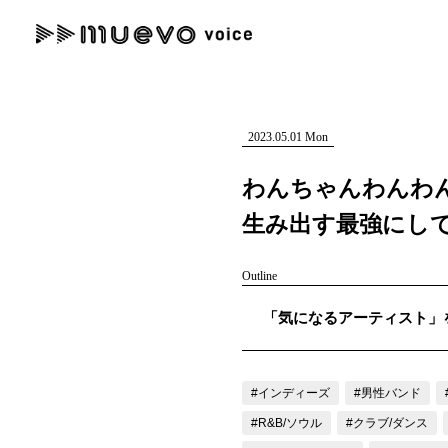
muevo media
記事を検索する
"読者の声を形にする”音楽特化メディア
2023.05.01 Mon
わんちゃんわんわ
生み出す最強にし
人気ワード
Outline
MENU
「気になるアーティスト」を
#男性SSW
#ポップス
#女性SSW
#ロック
#男性シンガー
記事一覧
プレスリリース一覧
#インディーズ
#男性バンド
#R&B/ソウル
#クラブ/ダンス
会社概要