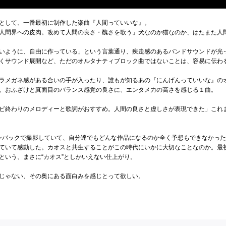
として、一番最初に制作した楽曲『人間っていいな』。
人間界への皮肉。改めて人間の良さ・醜さを歌う」犬なのか猫なのか、はたまた人
いように、自由に作っている」という言葉通り、疾走感のあるバンドサウンドが光
くサウンド展開など、ただのオルタナティブロック曲ではないことは、容易に伝わ
ラメガネ感がある合いの手が入ったり、誰もが知るあの『にんげんっていいな』の
。おふざけと真面目のバランス感覚の良さに、エンタメ力の高さを感じる１曲。
ビ終わりのメロディーと歌詞がおすすめ。人間の良さと虚しさが表現できた」これ
ンバックで撮影していて、自分達でもどんな作品になるのか全く予想もできなかっ
ていて感動した。カオスと共生することがこの時代にいかに大切なことなのか。最
という、まさに“カオス”としかいえない仕上がり。
じゃない、その奥にある面白みを感じとって欲しい。