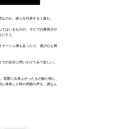
間なのか。彼らを代表する１曲だ。
ってはいるものの、サビでの爆発力や
るだろう。
オマージュ感もあったり、遊び心も満
までの自分に問いかけてみて欲しい。
た。実際に出来上がったもの観た時に、
初に発表した時の周囲の声も、誰なん