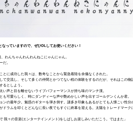
けとなっていますので、ぜひDLしてお使いください！
人組、わんちゃんわんわんねこにゃんにゃん。
ーだ。
ことに成功した我々は、数奇なことから緊急着陸を余儀なくされた。
して交流し、そして多くの仲間とかつてない程の体験をするのだが、それはこの物
するとしよう。
太い声と目を離せないライブパフォーマンスが持ち味のマンチ漢。
とも可愛らしく、時にダンディーな声や艶めかしい声を出すゴールデンくんか君。
ョンの最年少。魅惑のギターを弾き倒す。謎多き印象もあるがとても人懐こい性分の
がドラムを叩くとどんなに長い夜でもすぐに終幕を迎える。太陽をトレードマーク
で 我々の音楽(エンターテインメント)をしばしお楽しみいただこう。ではまた」