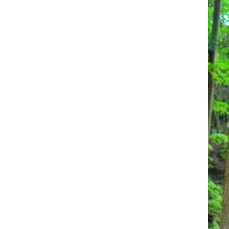
お問い合わせ
記事リクエスト
ログイン
LINK
muevoクラウドファンディング
muevoコミュニティ
ぶいクラ！by muevo
ぶいコミュ！by muevo
ぶいマガ！ by muevo
Follow us