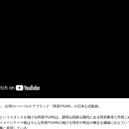
けた、台湾のハーバルケアブランド「阿原/YUAN」の日本公式動画。
というスタンスを掲げる阿原/YUANは、陽明山国家公園内にある阿原農場で丹精
イメージテーマ曲はそんな阿原/YUANの掲げる理念や商品の概念を繊細に伝えて
事に表現している。