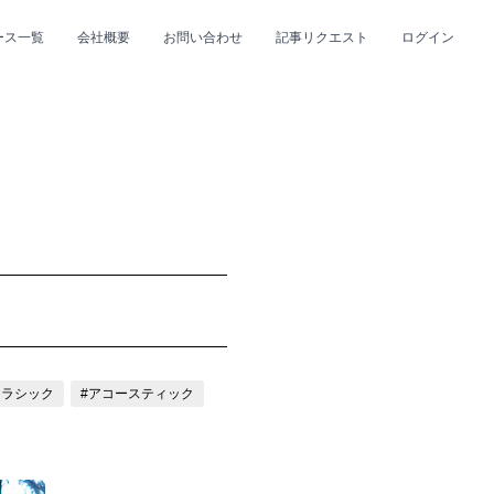
ース一覧
会社概要
お問い合わせ
記事リクエスト
ログイン
CLOSE
CLOSE
プ
#R&B/ソウル
クラシック
#アコースティック