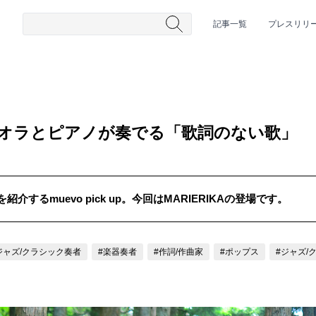
記事一覧
プレスリリ
 ヴィオラとピアノが奏でる「歌詞のない歌」
するmuevo pick up。今回はMARIERIKAの登場です。
#HR/HM
#女性シンガー
#ヒップホップ
#男性シンガーグルー
ジャズ/クラシック奏者
#楽器奏者
#作詞/作曲家
#ポップス
#ジャズ/