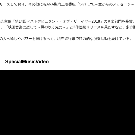
ースしており、その他にもANA機内上映番組「SKY EYE～空からのメッセージ
協会主催「第14回ベストデビュタント・オブ・ザ・イヤー2018」の音楽部門を受賞
e～」、「映画音楽に恋して～風の吹く先に～」と2作連続リリースを果たすなど、多
の人へ癒しやパワーを届けるべく、現在進行形で精力的な演奏活動を続けている。
 SpecialMusicVideo