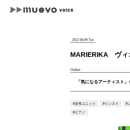
muevo media
記事を検索する
"読者の声を形にする”音楽特化メディア
2022.08.09 Tue
MARIERIKA
Outline
人気ワード
「気になるアーティスト」を紹介
MENU
#男性SSW
#ポップス
#女性SSW
#ロック
#男性シンガー
記事一覧
#女性ユニット
#インスト
#
プレスリリース一覧
#ピアノ
会社概要