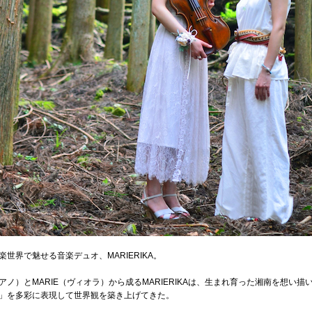
世界で魅せる音楽デュオ、MARIERIKA。
ピアノ）とMARIE（ヴィオラ）から成るMARIERIKAは、生まれ育った湘南を想い
」を多彩に表現して世界観を築き上げてきた。