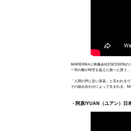
MARIERIKAと映像会社ESESS
一羽の蝶が時空を超えた旅へと誘う…
「人間の声に近い楽器」と言われるヴ
その組み合わせによって生まれる、MA
・阿原/YUAN（ユアン）日本公式