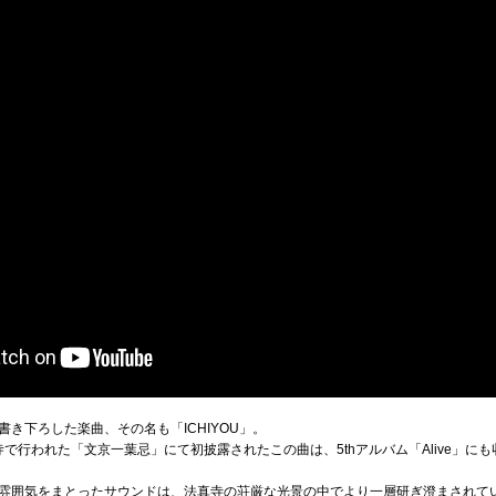
き下ろした楽曲、その名も「ICHIYOU」。
寺で行われた「文京一葉忌」にて初披露されたこの曲は、5thアルバム「Alive」に
雰囲気をまとったサウンドは、法真寺の荘厳な光景の中でより一層研ぎ澄まされて