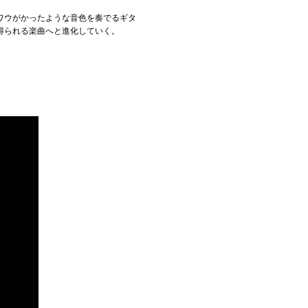
ワウがかったような音色を奏でるギタ
得られる楽曲へと進化していく。