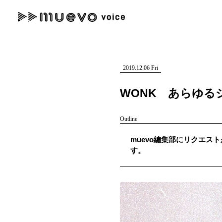
muevo media
記事を検索する
"読者の声を形にする”音楽特化メディア
2019.12.06 Fri
WONK あらゆ
Outline
人気ワード
muevo編集部にリクエスト
MENU
す。
#男性SSW
#ポップス
#女性SSW
#ロック
#男性シンガー
記事一覧
プレスリリース一覧
会社概要