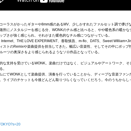
コーラスがかったギターや8mm感のあるMV、少しかすれたファルセット調で儚げ
随所にノスタルジーを感じる分、WONKのチル感と比べると、やや暖色系の暖かな
ップさが強く感じられ、それがまた暖色的なチル感につながっている。
Internet、THE LOVE EXPERIMENT、香取慎吾、m-flo、DATS、Sweet WIlli
ィストのRemixや楽曲提供を担当してきた。幅広い音楽性、そしてその中にポップ
なルーツの奥深さをより感じられるようなソロ作品となっている。
的な支持を受けているWONK。楽曲だけではなく、ビジュアルやアートワーク、そ
る。
ルバムにてWONKとして楽曲提供、演奏を行っていることから、ディープな音楽ファ
。ライブのチケットも今後どんどん取りづらくなっていくだろう。今のうちからし
K_TOKYO?s=20