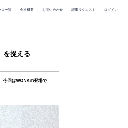
ース一覧
会社概要
お問い合わせ
記事リクエスト
ログイン
CLOSE
CLOSE
」を捉える
p。今回はWONKの登場で
プ
#R&B/ソウル