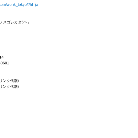
.com/wonk_tokyo/?hl=ja
ノスゴシカタ5〜』
14
-0601
リンク代別)
リンク代別)