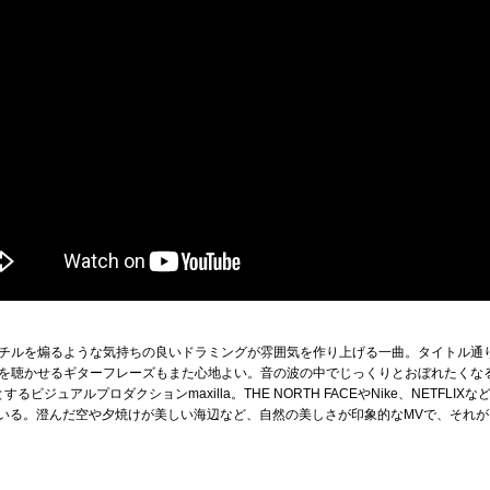
チルを煽るような気持ちの良いドラミングが雰囲気を作り上げる一曲。タイトル通
を聴かせるギターフレーズもまた心地よい。音の波の中でじっくりとおぼれたくな
ジュアルプロダクションmaxilla。THE NORTH FACEやNike、NETFLI
Vも担当している。澄んだ空や夕焼けが美しい海辺など、自然の美しさが印象的なMVで、そ