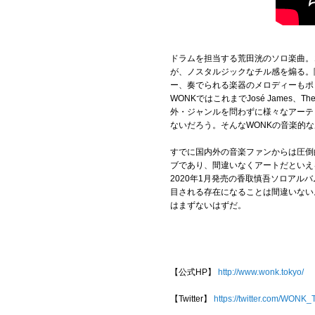
ドラムを担当する荒田洸のソロ楽曲。
が、ノスタルジックなチル感を煽る。
ー、奏でられる楽器のメロディーもポ
WONKではこれまでJosé James、The 
外・ジャンルを問わずに様々なアーテ
ないだろう。そんなWONKの音楽的
すでに国内外の音楽ファンからは圧倒
ブであり、間違いなくアートだといえ
2020年1月発売の香取慎吾ソロア
目される存在になることは間違いない
はまずないはずだ。
【公式HP】
http://www.wonk.tokyo/
【Twitter】
https://twitter.com/WON