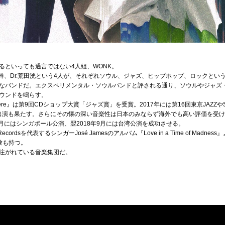
るといっても過言ではない4人組、WONK。
a.井上幹、Dr.荒田洸という4人が、それぞれソウル、ジャズ、ヒップホップ、ロックと
なバンドだ。エクスペリメンタル・ソウルバンドと評される通り、ソウルやジャズ
ウンドを鳴らす。
re』は第9回CDショップ大賞「ジャズ賞」を受賞。2017年には第16回東京JAZZやSUMM
18などへの出演も果たす。さらにその懐の深い音楽性は日本のみならず海外でも高い評価を受
2月にはシンガポール公演、翌2018年9月には台湾公演を成功させる。
cordsを代表するシンガーJosé Jamesのアルバム『Love in a Time of Madnes
経験も持つ。
注がれている音楽集団だ。