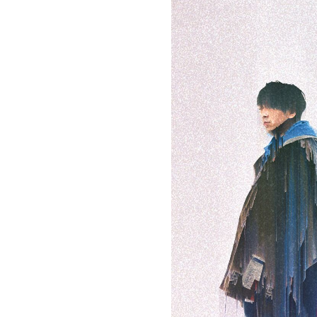
お問い合わせ
記事リクエスト
ログイン
LINK
muevoクラウドファンディング
muevoコミュニティ
ぶいクラ！by muevo
ぶいコミュ！by muevo
ぶいマガ！ by muevo
Follow us