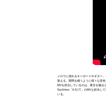
メロウに揺れるキーボードやギター、
覚える。隙間を縫うように様々な音色
MVを担当しているのは、東京を拠点とするビ
Suchmos「A.G.I.T.」のM
いる。