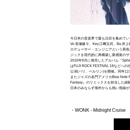
Official SNS
今日本の音楽界で最も注目を集めてい
Vo.長塚健斗、Key.江﨑文武、B
ロデューサー・エンジニアという異色
ジックを現代的に再構築し新感覚のサ
2016年9月に発売したアルバム『Sphe
はFUJI ROCK FESTIVAL‘
公演(パリ、ベルリン)を開催。同年1
またジャズの名門アメリカBlue Note Re
Fantasy』のリミックスを担当した
日本のみならず海外からも熱い視線が
・WONK - Midnight Cruise