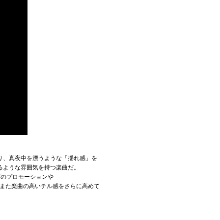
り、真夜中を漂うような「揺れ感」を
るような雰囲気を持つ楽曲だ。
Xなどのプロモーションや
れがまた楽曲の高いチル感をさらに高めて