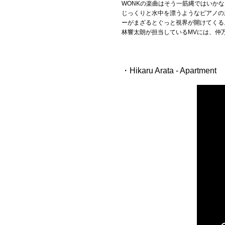
WONKの楽曲はそう一筋縄ではいか
じっくりと水中を漂うようなピアノの
ーがまざるとぐっと視界が開けてくる
林響太朗が担当しているMVには、仲
・Hikaru Arata - Apartment