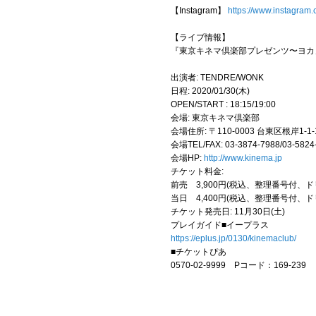
【Instagram】
https://www.instagram
【ライブ情報】
『東京キネマ倶楽部プレゼンツ〜ヨカ
出演者: TENDRE/WONK
日程: 2020/01/30(木)
OPEN/START : 18:15/19:00
会場: 東京キネマ倶楽部
会場住所: 〒110-0003 台東区根岸1-1-
会場TEL/FAX: 03-3874-7988/03-5824
会場HP:
http://www.kinema.jp
チケット料金:
前売 3,900円(税込、整理番号付、ド
当日 4,400円(税込、整理番号付、ド
チケット発売日: 11月30日(土)
プレイガイド■イープラス
https://eplus.jp/0130/kinemaclub/
■チケットぴあ
0570-02-9999 Pコード：169-239