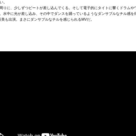
ない。
周りに、少しずつビートが差し込んでくる。そして電子的にタイトに響くドラムや
。水中に光が差し込み、その中でダンスを踊っているようなダンサブルなチル感を
万美も出演。まさにダンサブルなチルを感じられるMVだ。