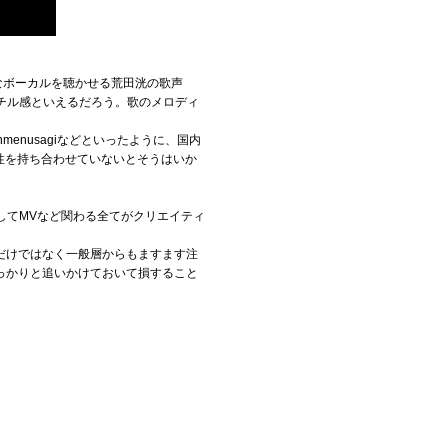
なボーカルを聴かせる荒田洸の歌声
チル感といえるだろう。歌のメロディ
am×Jinmenusagiなどといったように、国内
性を持ち合わせていないとそうはいか
してMVなど関わる全てがクリエイティ
ンだけではなく一般層からもますます注
っかりと追いかけておいて損すること