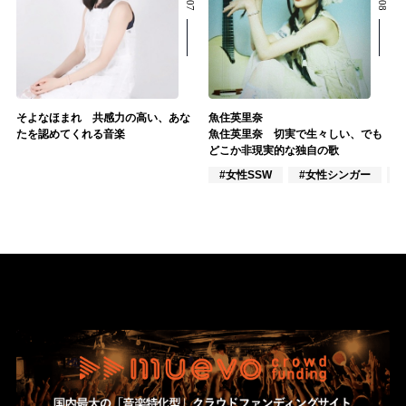
そよなほまれ 共感力の高い、あな
魚住英里奈
たを認めてくれる音楽
魚住英里奈 切実で生々しい、でも
どこか非現実的な独自の歌
#女性SSW
#女性シンガー