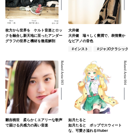
枚方から世界を ケルト音楽とロッ
大井健
クを融合し新天地に至ったアンダー
大井健 瑞々しく豊潤で、表情豊か
グラフの世界と機材を徹底解剖
なピアノの音色
#インスト
#ジャズ/クラシック奏
Related Artist 003
Related Artist 004
雛吉桃世 柔らかくエアリーな歌声
如月たると
で届ける共感力の高い音楽
如月たると ポップでスウィート
な、可愛さ溢れるVtuber