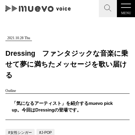
MENU
CLOSE
CLOSE
muevo media
記事を検索する
2021.10.28 Thu
"読者の声を形にする”音楽特化メディア
Dressing ファンタジックな音楽に乗
せて夢に満ちたメッセージを歌い届け
る
MENU
人気ワード
Outline
記事一覧
#男性SSW
#ポップス
#女性SSW
#ロック
「気になるアーティスト」を紹介するmuevo pick
プレスリリース一覧
#男性シンガー
#HR/HM
#女性シンガー
up。今回はDressingの登場です。
会社概要
#ヒップホップ
#男性シンガーグループ
#R&B/ソウル
お問い合わせ
#女性シンガー
#J-POP