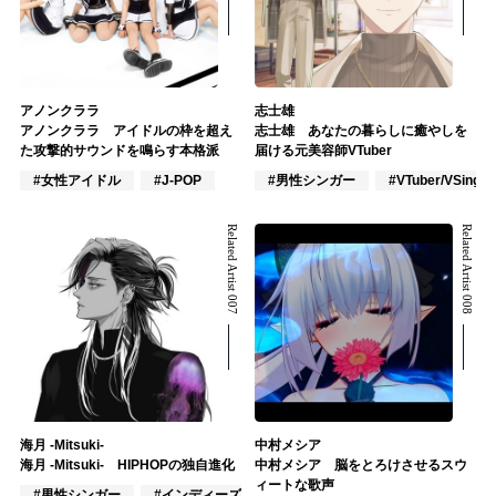
アノンクララ
志士雄
アノンクララ アイドルの枠を超え
志士雄 あなたの暮らしに癒やしを
た攻撃的サウンドを鳴らす本格派
届ける元美容師VTuber
#女性アイドル
#J-POP
#男性シンガー
#VTuber/VSinger
Related Artist 007
Related Artist 008
海月 -Mitsuki-
中村メシア
海月 -Mitsuki- HIPHOPの独自進化
中村メシア 脳をとろけさせるスウ
ィートな歌声
#男性シンガー
#インディーズ
#ラッパー