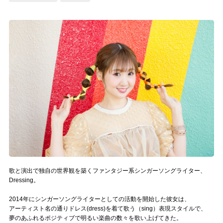
記事リクエスト
ログイン
LINK
muevoクラウドファンディング
muevoコミュニティ
ぶいクラ！by muevo
ぶいコミュ！by muevo
ぶいマガ！ by muevo
歌と演出で独自の世界観を築くファンタジー系シンガーソングライター、
Dressing。
2014年にシンガーソングライターとしての活動を開始した彼女は、
Follow us
アーティスト名の通りドレス(dress)を着て歌う（sing）表現スタイルで、
夢のあふれるポジティブで明るい楽曲の数々を歌い上げてきた。