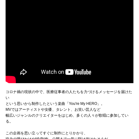
コロナ禍の現状の中で、医療従事者の人たちを力づけるメッセージを届けた
い
という思いから制作したという楽曲「You're My HERO」。
MVではアーティストや女優、タレント、お笑い芸人など
幅広いジャンルのクリエイターをはじめ、多くの人々が歌唱に参加してい
る。
この企画を思い立ってすぐに制作にとりかかり、
協力の呼びかけやMV制作、公開まで一気に駆け抜けたそうだ。