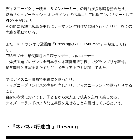
Official SNS
ディズニーピクサー映画「リメンバーミー」の舞台挨拶歌唱を務めたり、
映画「シュガーラッシュ:オンライン」の広島エリア応援アンバサダーとして
PRを手がけたり、
その他にも地元広島を中心にテーマソング制作や歌唱を行ったりと、多くの
実績を重ねている。
また、RCCラジオで冠番組「DressingのNICE FANTASY」を放送してお
り、
TBSラジオ「爆笑問題の日曜サンデー」内のコーナー
「爆笑問題プレゼンツ全日本ラジオ新番組選手権」でグランプリを獲得。
爆笑問題と共演を果たすなど、メディア上でも活躍してきた。
夢はディズニー映画で主題歌を歌ったり、
ディズニープリンセスの声を担当したり、ディズニーランドで歌ったりする
こと。
自身の表現においても、子どもから大人まで現実を忘れて楽しめる、
ディズニーランドのような世界観を見せることを目指しているという。
・『ネバネバ行進曲 』Dressing