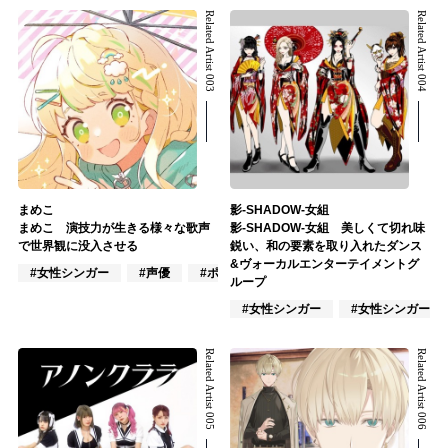
Related Artist 003
Related Artist 004
まめこ
影-SHADOW-女組
まめこ 演技力が生きる様々な歌声
影-SHADOW-女組 美しくて切れ味
で世界観に没入させる
鋭い、和の要素を取り入れたダンス
&ヴォーカルエンターテイメントグ
#女性シンガー
#声優
#ポップス
ループ
#女性シンガー
#女性シンガーグ
Related Artist 005
Related Artist 006