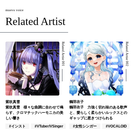
muevo voice
Related Artist
Related Artist 001
Related Artist 002
紫吹真雪
鶴羽衣子
紫吹真雪 様々な曲調に合わせて鳴
鶴羽衣子 力強く切れ味のある歌声
らす、クロマチックハーモニカの美
と、愛らしく柔らかいルックスとの
しい響き
ギャップに惹きつけられる
#インスト
#VTuber/VSinger
#楽器奏者
#女性シンガー
#VOCALOID