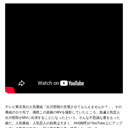
テレビ東京系の人気番組「出川哲朗の充電させてもらえませんか？」。その
番組のロケ先で、偶然この楽曲のMVを撮影していたところ、急遽人気芸人
出川哲郎がMVに出演することになったという。そんな不思議な運をもった
曲だ。人気番組、人気芸人の効果は大きく、AH(嗚呼)がYouTube上にアップ