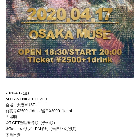
2020/4/17(金)
AH LAST NIGHT FEVER
会場：大阪MUSE
前売り¥2500+1drink/当日¥3000+1drink
入場順
①TIGET整理番号順（予約順）
②Twitterのリプ・DM予約（当日並んだ順）
③当日券