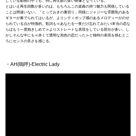
している動画の中でも、特に再生数の多い映像となっている。
とはいえ再生回数が多いのは、もちろんこの楽曲の持つ魅力も関係している
ことは間違いない。「とっておきの裏切り」同様にジャジーな雰囲気のある
ギターが奏でられてはいるが、よりシティポップ感のあるメロディーがのせ
られている点が特徴的。歌詞も≪あなたを一夜だけ忘れてみたい/本当の恋な
らばもう一度抱きしめて≫よりストレートな表現をしている部分が多い。し
かしそんな中にも≪赤くて透明な泡色の恋だった≫と独特の表現を挟むとこ
ろにセンスの良さを感じる。
・AH(嗚呼)-Electric Lady