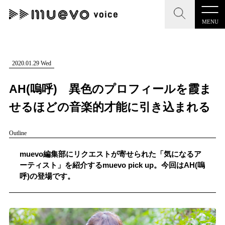
MENU
CLOSE
CLOSE
muevo media
記事を検索する
2020.01.29 Wed
"読者の声を形にする”音楽特化メディア
AH(嗚呼) 異色のプロフィールを霞ま
せるほどの音楽的才能に引き込まれる
Outline
MENU
人気ワード
記事一覧
muevo編集部にリクエストが寄せられた「気になるア
#男性SSW
#ポップス
#女性SSW
#ロック
ーティスト」を紹介するmuevo pick up。今回はAH(嗚
プレスリリース一覧
呼)の登場です。
#男性シンガー
#HR/HM
#女性シンガー
会社概要
#ヒップホップ
#男性シンガーグループ
#R&B/ソウル
お問い合わせ