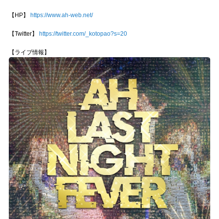
【HP】
https://www.ah-web.net/
【Twitter】
https://twitter.com/_kotopao?s=20
【ライブ情報】