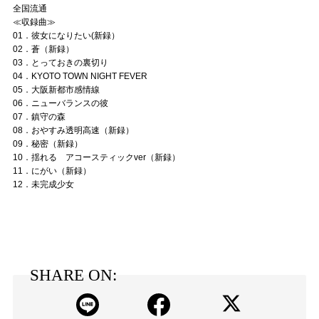
全国流通
≪収録曲≫
01．彼女になりたい(新録）
02．蒼（新録）
03．とっておきの裏切り
04．KYOTO TOWN NIGHT FEVER
05．大阪新都市感情線
06．ニューバランスの彼
07．鎮守の森
08．おやすみ透明高速（新録）
09．秘密（新録）
10．揺れる アコースティックver（新録）
11．にがい（新録）
12．未完成少女
SHARE ON: