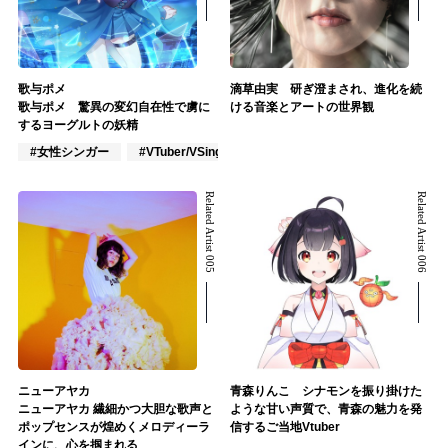
歌与ポメ
滴草由実 研ぎ澄まされ、進化を続
歌与ポメ 驚異の変幻自在性で虜に
ける音楽とアートの世界観
するヨーグルトの妖精
#女性シンガー
#VTuber/VSinger
#VOCALOID
Related Artist 005
Related Artist 006
ニューアヤカ
青森りんこ シナモンを振り掛けた
ニューアヤカ 繊細かつ大胆な歌声と
ような甘い声質で、青森の魅力を発
ポップセンスが煌めくメロディーラ
信するご当地Vtuber
インに、心を掴まれる