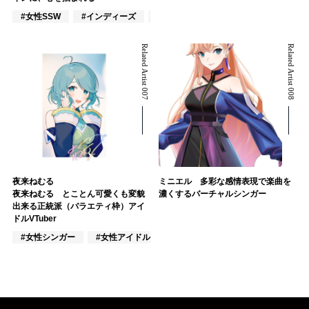
#女性SSW
#インディーズ
#ポップス
Related Artist 007
Related Artist 008
夜来ねむる
ミニエル 多彩な感情表現で楽曲を
夜来ねむる とことん可愛くも変貌
濃くするバーチャルシンガー
出来る正統派（バラエティ枠）アイ
ドルVTuber
#女性シンガー
#女性アイドル
#女性バンド