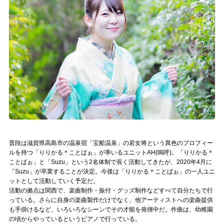
記事リクエスト
ログイン
LINK
muevoクラウドファンディング
muevoコミュニティ
ぶいクラ！by muevo
普段は滋賀県高島市の温泉宿「宝船温泉」の若女将という異色のプロフィー
ぶいコミュ！by muevo
ルを持つ「りりかる＊ことぱぉ」が率いるユニットAH(嗚呼)。「りりかる＊
ことぱぉ」と「Suzu」という2名体制で長く活動してきたが、2020年4月に
ぶいマガ！ by muevo
「Suzu」が卒業することが決定。今後は「りりかる＊ことぱぉ」の一人ユニ
ットとして活動していく予定だ。
活動の拠点は関西で、楽曲制作・振付・グッズ制作などすべて自分たちで行
っている。さらに自身の楽曲製作だけでなく、他アーティストへの楽曲提供
Follow us
も手掛けるなど、いろいろなシーンでその才能を発揮中だ。作曲は、幼稚園
の頃からやっているというピアノで行っている。