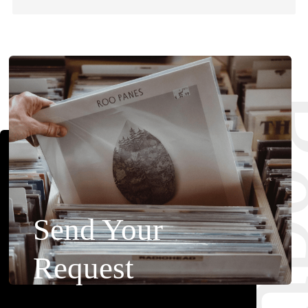
Requ
Send Your
Request