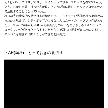
Official SNS
元々はバンドで活動しており、サイケポップやポップロックを奏でていたと
いう。しかし自分で行った方が良いという結論に達し、セルフプロデュース
で活動することになっていった。
AH(嗚呼)の音楽的な特徴は底の深さにある。ジャジーな雰囲気漂う楽曲があ
ったかと思えば、シティポップのような大人なムードのポップソングがあっ
たり、90年代後半から2000年前半あたりの匂いを感じさせる王道のポップ
ロックソングがあったりもする。だからこそ新しい楽曲が楽しみになるし、
アルバムも飽きずに聞くことができると評判だ。
・AH(嗚呼) – とっておきの裏切り