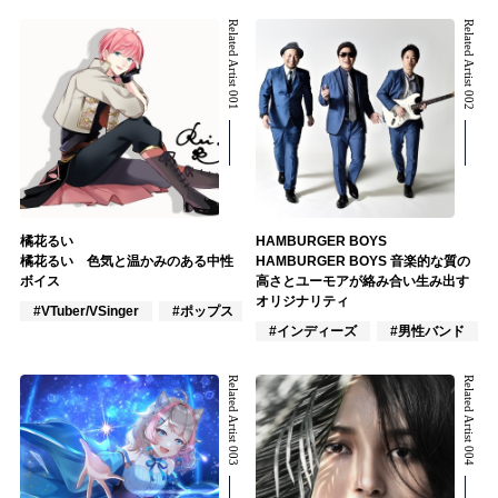
Related Artist 001
Related Artist 002
橘花るい
HAMBURGER BOYS
橘花るい 色気と温かみのある中性
HAMBURGER BOYS 音楽的な質の
ボイス
高さとユーモアが絡み合い生み出す
オリジナリティ
#VTuber/VSinger
#ポップス
#アニメ/ゲーム
#インディーズ
#男性バンド
Related Artist 003
Related Artist 004