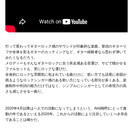
打って変わってギターロック感のサウンドが印象的な楽曲。冒頭のギターリ
フや全体を彩るギターのカッティングなど、ギター経験者なら思わず弾いて
みたくなるだろう。
メロディーもそんなギターロックに合う疾走感ある音運び。サビで聴かせる
ファルセットも、実にロックな運びだ。
全体的にロックな雰囲気に包まれている曲だけに、歌い方でも語尾に余韻が
残るようなロックシンガー感のある歌い方になっている部分が多くある。楽
曲制作や作詞の能力だけではなく、シンプルにシンガーとしての表現力の高
さも感じさせる一曲だ。
2020年4月以降は一人での活動になってしまうという、AH(嗚呼)にとって激
動の年であるといえる2020年。これからの活動により注目していくべき存在
であることは確かだ。