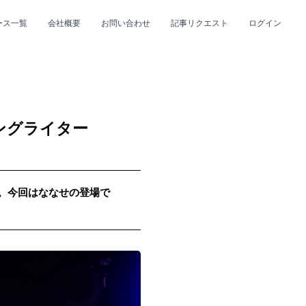
ース一覧
会社概要
お問い合わせ
記事リクエスト
ログイン
CLOSE
CLOSE
ングライター
up。今回はななせの登場で
プ
#R&B/ソウル