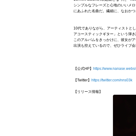
シンプルなフレーズと心地のいいメロ
にあふれた名曲だ。繊細に、なおかつ
10代でありながら、アーティストとし
アコースティックギター」という弾き
このアルバムをきっかけに、彼女がア
出演も控えているので、ぜひライブ会
【公式HP】
https://www.nanase.websi
【Twitter】
https://twitter.com/nns03k
【リリース情報】