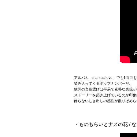
アルバム「maniac love」で
染み入ってくるポップナンバーだ。
歌詞の言葉選びは平易で素朴な表現が
ストーリーを築き上げているのが印象
飾らないむき出しの感性が散りばめら
・ものもらいとナスの花 / 