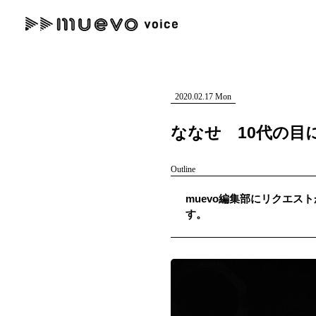
muevo media
記事を検索する
"読者の声を形にする”音楽特化メディア
2020.02.17 Mon
ななせ 10代の
Outline
人気ワード
muevo編集部にリクエスト
MENU
す。
#男性SSW
#ポップス
#女性SSW
#ロック
#男性シンガー
記事一覧
プレスリリース一覧
会社概要