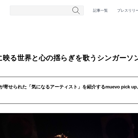
記事一覧
プレスリリ
目に映る世界と心の揺らぎを歌うシンガーソ
が寄せられた「気になるアーティスト」を紹介するmuevo pick 
#HR/HM
#女性シンガー
#ヒップホップ
#男性シンガーグルー