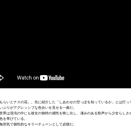
もらいとナスの花」。先に紹介した「しあわせの空っぽを知っているか」とは打っ
いぶりがアグレッシブな色合いを見せる一曲だ。
世界は混沌の中にも彼女の独特の感性を映し出し、凄みのある歌声から少女らしさ
色を帯びている。
無邪気で個性的なキラーチューンとして必聴だ。