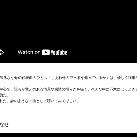
も1曲目を飾るななせの代表曲のひとつ「しあわせの空っぽを知っているか」は、優しく繊
中心で、誰もが覚えのある情景や感情の揺らぎを描く。そんな中に不意にはっとさ
的だ。
れた、詩のような一曲として聴いてみてほしい。
ななせ