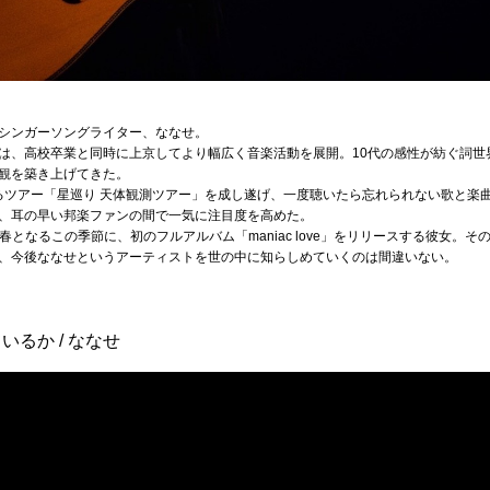
シンガーソングライター、ななせ。
は、高校卒業と同時に上京してより幅広く音楽活動を展開。10代の感性が紡ぐ詞世
観を築き上げてきた。
身巡るツアー「星巡り 天体観測ツアー」を成し遂げ、一度聴いたら忘れられない歌と楽
、耳の早い邦楽ファンの間で一気に注目度を高めた。
の春となるこの季節に、初のフルアルバム「maniac love」をリリースする彼女
、今後ななせというアーティストを世の中に知らしめていくのは間違いない。
るか / ななせ