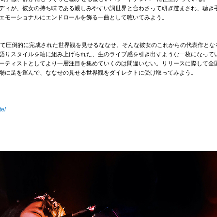
ディが、彼女の持ち味である親しみやすい詞世界と合わさって研ぎ澄まされ、聴き
エモーショナルにエンドロールを飾る一曲として聴いてみよう。
て圧倒的に完成された世界観を見せるななせ。そんな彼女のこれからの代表作となるであろ
語りスタイルを軸に組み上げられた、生のライブ感を引き出すような一枚になって
ーティストとしてより一層注目を集めていくのは間違いない。リリースに際して全
場に足を運んで、ななせの見せる世界観をダイレクトに受け取ってみよう。
te/