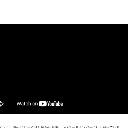
った「hello,」は、静かにじっくりと聴かせる優しいバラードナンバーに仕上がっている。