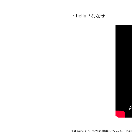
・hello, / ななせ
1st mini albumの表題曲とな