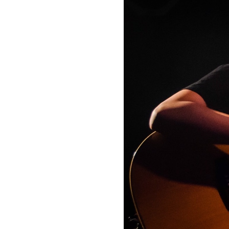
お問い合わせ
記事リクエスト
ログイン
LINK
muevoクラウドファンディング
muevoコミュニティ
ぶいクラ！by muevo
ぶいコミュ！by muevo
ぶいマガ！ by muevo
Follow us