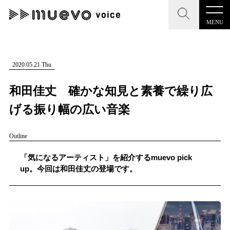
MENU
CLOSE
CLOSE
muevo media
記事を検索する
2020.05.21 Thu
"読者の声を形にする”音楽特化メディア
和田佳丈 確かな知見と素養で繰り広
げる振り幅の広い音楽
Outline
MENU
人気ワード
記事一覧
「気になるアーティスト」を紹介するmuevo pick
#男性SSW
#ポップス
#女性SSW
#ロック
up。今回は和田佳丈の登場です。
プレスリリース一覧
#男性シンガー
#HR/HM
#女性シンガー
会社概要
#ヒップホップ
#男性シンガーグループ
#R&B/ソウル
お問い合わせ