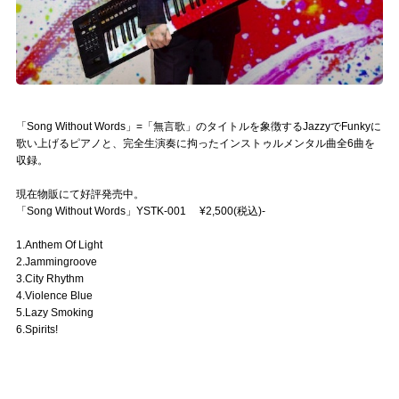
「Song Without Words」=「無言歌」のタイトルを象徴するJazzyでFunkyに
歌い上げるピアノと、完全生演奏に拘ったインストゥルメンタル曲全6曲を
収録。
現在物販にて好評発売中。
「Song Without Words」YSTK-001 ¥2,500(税込)-
1.Anthem Of Light
2.Jammingroove
3.City Rhythm
4.Violence Blue
5.Lazy Smoking
6.Spirits!