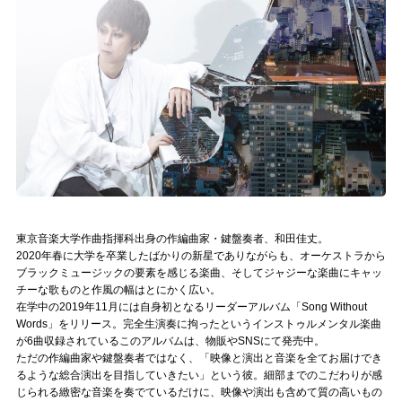
記事リクエスト
ログイン
LINK
muevoクラウドファンディング
muevoコミュニティ
ぶいクラ！by muevo
東京音楽大学作曲指揮科出身の作編曲家・鍵盤奏者、和田佳丈。
2020年春に大学を卒業したばかりの新星でありながらも、オーケストラから
ぶいコミュ！by muevo
ブラックミュージックの要素を感じる楽曲、そしてジャジーな楽曲にキャッ
チーな歌ものと作風の幅はとにかく広い。
在学中の2019年11月には自身初となるリーダーアルバム「Song Without
ぶいマガ！ by muevo
Words」をリリース。完全生演奏に拘ったというインストゥルメンタル楽曲
が6曲収録されているこのアルバムは、物販やSNSにて発売中。
ただの作編曲家や鍵盤奏者ではなく、「映像と演出と音楽を全てお届けでき
Follow us
るような総合演出を目指していきたい」という彼。細部までのこだわりが感
じられる緻密な音楽を奏でているだけに、映像や演出も含めて質の高いもの