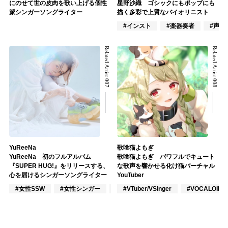
にのせて世の皮肉を歌い上げる個性
星野沙織 ゴシックにもポップにも
派シンガーソングライター
描く多彩で上質なバイオリニスト
#インスト
#楽器奏者
#声優
Related Artist 007
Related Artist 008
YuReeNa
歌喰猫よもぎ
YuReeNa 初のフルアルバム
歌喰猫よもぎ パワフルでキュート
『SUPER HUG!』をリリースする、
な歌声を響かせる化け猫バーチャル
心を届けるシンガーソングライター
YouTuber
#女性SSW
#女性シンガー
#インディーズ
#VTuber/VSinger
#VOCALOID