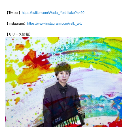
【Twitter】
https://twitter.com/Wada_Yoshitake?s=20
【Instagram】
https://www.instagram.com/ystk_wd/
【リリース情報】