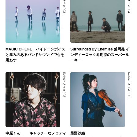
Related Artist 003
Related Artist 004
MAGIC OF LiFE ハイトーンボイス
Surrounded By Enemies 盛岡発 イ
と厚みのあるバンドサウンドで心を
ンディーロック界期待のスーパール
震わす
ーキー
Related Artist 005
Related Artist 006
中原くん ━━ キャッチーなメロディ
星野沙織