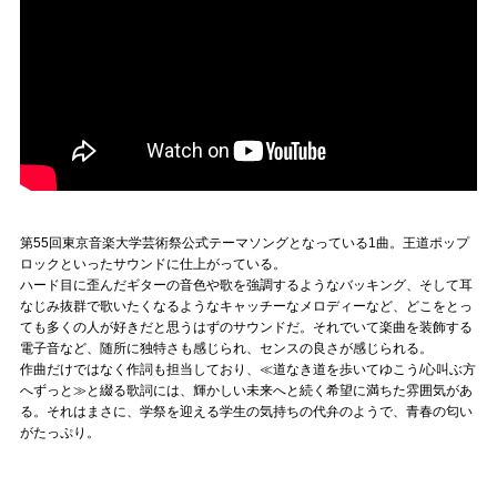
第55回東京音楽大学芸術祭公式テーマソングとなっている1曲。王道ポップ
ロックといったサウンドに仕上がっている。
ハード目に歪んだギターの音色や歌を強調するようなバッキング、そして耳
なじみ抜群で歌いたくなるようなキャッチーなメロディーなど、どこをとっ
ても多くの人が好きだと思うはずのサウンドだ。それでいて楽曲を装飾する
電子音など、随所に独特さも感じられ、センスの良さが感じられる。
作曲だけではなく作詞も担当しており、≪道なき道を歩いてゆこう/心叫ぶ方
へずっと≫と綴る歌詞には、輝かしい未来へと続く希望に満ちた雰囲気があ
る。それはまさに、学祭を迎える学生の気持ちの代弁のようで、青春の匂い
がたっぷり。