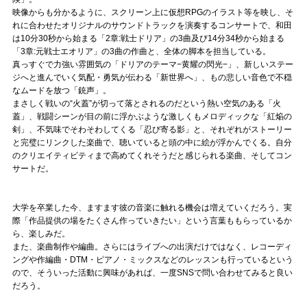
映像からも分かるように、スクリーン上に仮想RPGのイラスト等を映し、そ
れに合わせたオリジナルのサウンドトラックを演奏するコンサートで、和田
は10分30秒から始まる「2章:戦士ドリア」の3曲及び14分34秒から始まる
「3章:元戦士エオリア」の3曲の作曲と、全体の脚本を担当している。
真っすぐで力強い雰囲気の「ドリアのテーマ−黄耀の閃光−」、新しいステー
ジへと進んでいく気配・勇気が伝わる「新世界へ」、もの悲しい音色で不穏
なムードを放つ「銃声」。
まさしく戦いの“火蓋”が切って落とされるのだという熱い空気のある「火
蓋」、戦闘シーンが目の前に浮かぶような激しくもメロディックな「紅焔の
剣」、不気味でそわそわしてくる「忍び寄る影」と、それぞれがストーリー
と完璧にリンクした楽曲で、聴いていると頭の中に絵が浮かんでくる。自分
のクリエイティビティまで高めてくれそうだと感じられる楽曲、そしてコン
サートだ。
大学を卒業した今、ますます彼の音楽に触れる機会は増えていくだろう。実
際「作品提供の場をたくさん作っていきたい」という言葉ももらっているか
ら、楽しみだ。
また、楽曲制作や編曲。さらにはライブへの出演だけではなく、レコーディ
ングや作編曲・DTM・ピアノ・ミックスなどのレッスンも行っているという
ので、そういった活動に興味があれば、一度SNSで問い合わせてみると良い
だろう。