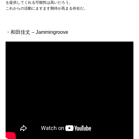
Official SNS
を提供してくれる可能性は高いだろう。
これからの活動にますます期待が高まる存在だ。
・和田佳丈 – Jammingroove