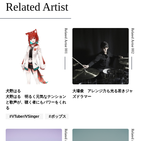
Related Artist
Related Artist 001
Related Artist 002
犬野はる
大場俊 アレンジ力も光る若きジャ
犬野はる 明るく元気なテンション
ズドラマー
と歌声が、聴く者にもパワーをくれ
る
#VTuber/VSinger
#ポップス
#アニメ/ゲーム