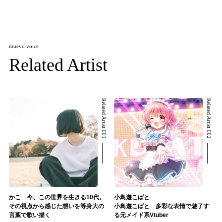
muevo voice
Related Artist
Related Artist 001
Related Artist 002
かこ 今、この世界を生きる10代。
小鳥遊こばと
その視点から感じた想いを等身大の
小鳥遊こばと 多彩な表情で魅了す
言葉で歌い描く
る元メイド系Vtuber