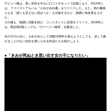
Official SNS
デビュー後は、若い女性を中心に口コミやネットで話題となり、2014年に
は、ファーストアルバム『さめざめ白書』をリリースした。また、初の書籍
となる「誰にも言えない恋ばっか」も出版するなど、順調に知名度を上げ
た。
その後も、順調に活動を続け、コンスタントに音源をリリース。2018年に
は、限定両A面シングル「ヴァージン/春宵」を配信した。
女の子のために。さめざめとして活動10周年を迎えようとしても、決して曲
がることのない信念を感じられる作品たちを紹介しよう。
●「きみが死ぬとき思い出す女の子になりたい」