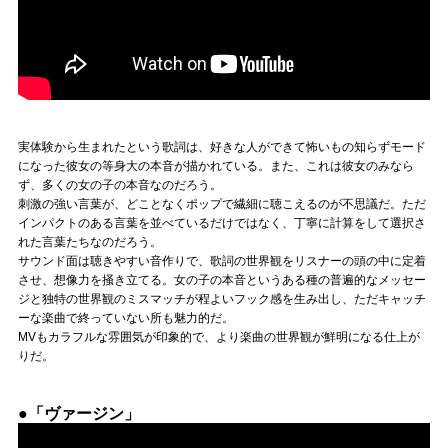
実体験から生まれたという歌詞は、好きな人ができて怖いもの知らずモード
になった彼女の等身大の本音が描かれている。また、これは彼女のみなら
ず、多くの女の子の本音なのだろう。
刺激の強い言葉が、どことなくポップで繊細に聴こえるのが不思議だ。ただ
インパクトのある言葉を並べているだけではなく、丁寧に計算をして選択さ
れた言葉たちなのだろう。
サウンド面は聴きやすい音作りで、歌詞の世界観をリスナーの頭の中に定着
させ、想像力を掻き立てる。女の子の本音というある種の普遍的なメッセー
ジと独特の世界観のミスマッチが程よいフック感を生み出し、ただキャッチ
ーな楽曲で終っていない所も魅力的だ。
MVもカラフルな雰囲気が印象的で、より楽曲の世界観が鮮明になる仕上が
りだ。
●「ヴァージン」