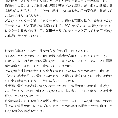
曲と比べ、よりキュートな面を押し出した歌詞とメロディーが印象的だ。
物語の主人公によって楽曲の世界観を変えていく表現力が、多くの共感を得
る秘訣なのだろう。そしてその共感は、あらゆる女の子の安心感に繋がって
いるのではないだろうか。
どんなフィルターを通してもターゲットに伝わる言葉を紡ぐ。彼女はそんな
アーティストだと実感できる楽曲である。MVでもダンス、衣装などのディ
レクターを務めており、正に笛田サオリプロデュースと言っても過言ではな
い作品に仕上がっている。
彼女の言葉はリアルだ。彼女の言う「女の子」のリアルだ。
美しいことだけではない。時には醜い感情や言葉も生まれてくるだろう。
しかし、多くの人はそれを隠しながら生きている。そして、そのことに罪悪
感や葛藤が生まれ、やがて窒息してしまうのだ。
そんな窒息寸前の彼女たちを全力で肯定しているのがさめざめだ。時には
「どんな感情も許して愛してあげよう」と優しく微笑むように、時には代わ
りに毒を吐き出すように、常に味方でいてくれる。
生半可な覚悟では表現できないテーマだけに、笛田サオリは絶対に逃げな
い。見たくないもの、触れたくないものに光を当て、そして救うことは生半
可なことではないからだ。
自身の表現に対する責任と覚悟を持つアーティスト。そんな唯一無二の女の
子である笛田サオリのソロプロジェクトさめざめは10周年イヤーに向け、さ
らなる進化を遂げるだろう。