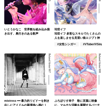
いとうかなこ 世界観を組み込み描
珀世イフ
き出す、奥行きのある歌声
珀世イフ 多彩なスキルでたくさんの
人を楽しませる見習い狼エジプト神
#女性シンガー
#VTuber/VSinger
Related Artist 007
Related Artist 008
mistress ━━ 暴力的リビドーを剥き
ぷろぽりす幸子 歌に言葉に映像
出しにアイドルの新境地へ挑む！
に、マルチな活動を展開するバーチ