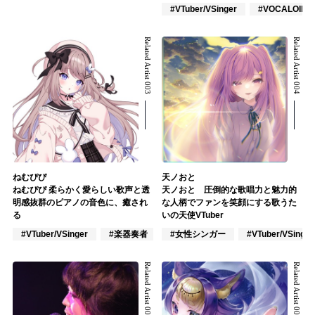
#VTuber/VSinger
#VOCALOID
Related Artist 003
Related Artist 004
ねむぴぴ
天ノおと
ねむぴぴ 柔らかく愛らしい歌声と透
天ノおと 圧倒的な歌唱力と魅力的
明感抜群のピアノの音色に、癒され
な人柄でファンを笑顔にする歌うた
る
いの天使VTuber
#VTuber/VSinger
#楽器奏者
#アニメ/ゲーム
#女性シンガー
#VTuber/VSinger
Related Artist 005
Related Artist 006