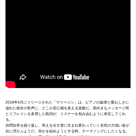
2018年4月にリリースされた「ヴァージン」は、ピアノの旋律と愛おしさに
溢れた彼女の歌声に、どこか安心感を覚える楽曲だ。前向きなメッセージ性
とリフレインを多用した歌詞が、リスナーを包み込むように肯定してくれ
る。
自問自答を繰り返し、答えを出す度に生まれ変わっていく女性の力強い姿が
目に浮かぶようだ。何かを始めようとする時、テーマソングにしたくなる。