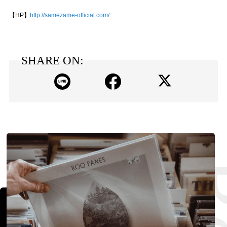
【HP】
http://samezame-official.com/
SHARE ON: