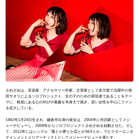
記事リクエスト
ログイン
LINK
muevoクラウドファンディング
muevoコミュニティ
ぶいクラ！by muevo
さめざめは、音楽家、アクセサリー作家、文筆家として多方面で活躍中の笛
ぶいコミュ！by muevo
田サオリによるソロプロジェクト。女の子のための表現者であることをテー
マに、根底にある心の叫びや葛藤を等身大で描き、若い女性を中心にファン
ぶいマガ！ by muevo
を拡大している。
1982年1月24日生まれ、鎌倉市出身の彼女は、2004年に作詞家としてメジ
ャーデビューし、2009年からソロプロジェクトさめざめを始動させた。そし
Follow us
て、2012年にはシングル「愛とか夢とか恋とかSEXとか」でビクターエンタ
テインメントよりアーティストとしてメジャーデビューを果たす。