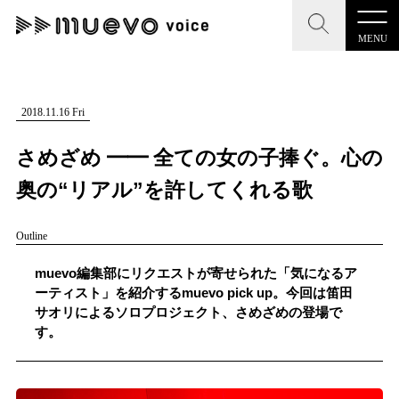
MENU
CLOSE
CLOSE
muevo media
記事を検索する
2018.11.16 Fri
"読者の声を形にする”音楽特化メディア
さめざめ ━━ 全ての女の子捧ぐ。心の
奥の“リアル”を許してくれる歌
Outline
MENU
人気ワード
記事一覧
muevo編集部にリクエストが寄せられた「気になるア
#男性SSW
#ポップス
#女性SSW
#ロック
ーティスト」を紹介するmuevo pick up。今回は笛田
プレスリリース一覧
サオリによるソロプロジェクト、さめざめの登場で
#男性シンガー
#HR/HM
#女性シンガー
す。
会社概要
#ヒップホップ
#男性シンガーグループ
#R&B/ソウル
お問い合わせ