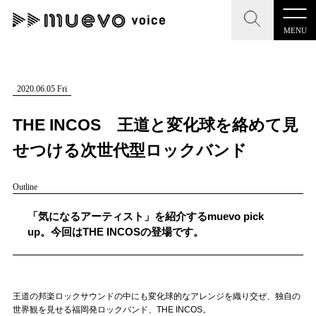
MENU
CLOSE
CLOSE
muevo media
記事を検索する
2020.06.05 Fri
"読者の声を形にする”音楽特化メディア
THE INCOS 王道と変化球を絡めて見
せつける次世代型ロックバンド
Outline
MENU
人気ワード
記事一覧
「気になるアーティスト」を紹介するmuevo pick
#男性SSW
#ポップス
#女性SSW
#ロック
up。今回はTHE INCOSの登場です。
プレスリリース一覧
#男性シンガー
#HR/HM
#女性シンガー
会社概要
#ヒップホップ
#男性シンガーグループ
#R&B/ソウル
王道の邦楽ロックサウンドの中にも変化球的なアレンジを織り交ぜ、独自の
お問い合わせ
世界観を見せる福岡発ロックバンド、THE INCOS。