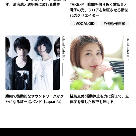
す、清涼感と透明感に溢れる世界
TAKE･P 暗闇を切り裂く重低音と
電子の光、フロアを熱狂させる新世
代のクリエイター
#VOCALOID
#作詞/作曲家
Related Artist 007
Related Artist 008
繊細で衝動的なサウンドワークがク
椛島恵美 活動休止も力に変えて、立
セになる紅一点バンド【aquarifa】
体度を増した歌声を届ける