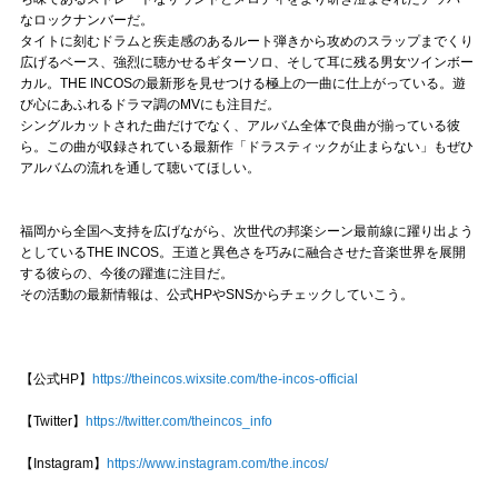
なロックナンバーだ。
タイトに刻むドラムと疾走感のあるルート弾きから攻めのスラップまでくり
広げるベース、強烈に聴かせるギターソロ、そして耳に残る男女ツインボー
カル。THE INCOSの最新形を見せつける極上の一曲に仕上がっている。遊
び心にあふれるドラマ調のMVにも注目だ。
シングルカットされた曲だけでなく、アルバム全体で良曲が揃っている彼
ら。この曲が収録されている最新作「ドラスティックが止まらない」もぜひ
アルバムの流れを通して聴いてほしい。
福岡から全国へ支持を広げながら、次世代の邦楽シーン最前線に躍り出よう
としているTHE INCOS。王道と異色さを巧みに融合させた音楽世界を展開
する彼らの、今後の躍進に注目だ。
その活動の最新情報は、公式HPやSNSからチェックしていこう。
【公式HP】
https://theincos.wixsite.com/the-incos-official
【Twitter】
https://twitter.com/theincos_info
【Instagram】
https://www.instagram.com/the.incos/