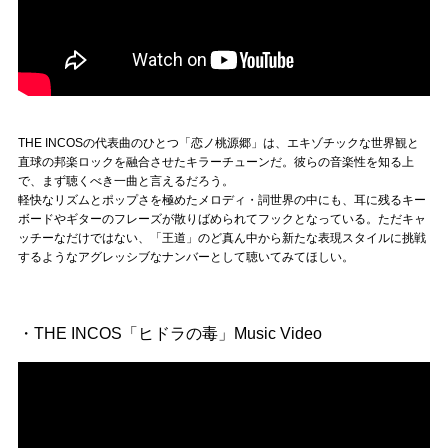
Official SNS
THE INCOSの代表曲のひとつ「恋ノ桃源郷」は、エキゾチックな世界観と
直球の邦楽ロックを融合させたキラーチューンだ。彼らの音楽性を知る上
で、まず聴くべき一曲と言えるだろう。
軽快なリズムとポップさを極めたメロディ・詞世界の中にも、耳に残るキー
ボードやギターのフレーズが散りばめられてフックとなっている。ただキャ
ッチーなだけではない、「王道」のど真ん中から新たな表現スタイルに挑戦
するようなアグレッシブなナンバーとして聴いてみてほしい。
・THE INCOS「ヒドラの毒」Music Video