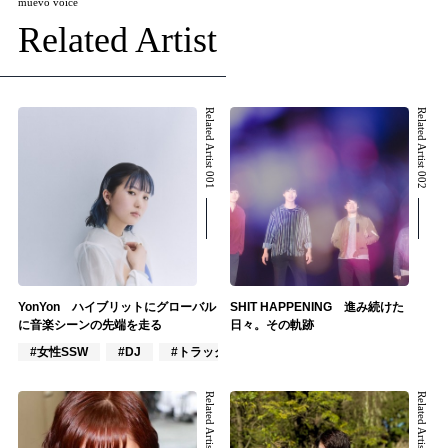
muevo voice
Related Artist
Related Artist 001
Related Artist 002
YonYon ハイブリットにグローバル
SHIT HAPPENING 進み続けた
に音楽シーンの先端を走る
日々。その軌跡
#女性SSW
#DJ
#トラックメイカー
Related Artist 003
Related Artist 004