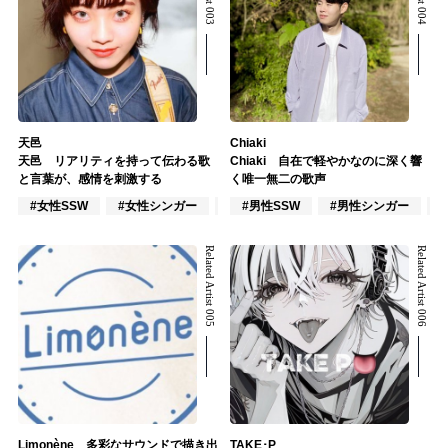
天邑
Chiaki
天邑 リアリティを持って伝わる歌
Chiaki 自在で軽やかなのに深く響
と言葉が、感情を刺激する
く唯一無二の歌声
#女性SSW
#女性シンガー
#インディーズ
#男性SSW
#男性シンガー
Related Artist 005
Related Artist 006
Limonène 多彩なサウンドで描き出
TAKE･P