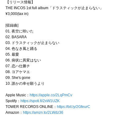
【リリース情報】
THE INCOS 1st full album「ドラスティックが止まらない」
¥3,000(tax in)
[収録曲]
01. 夜空に咲いた
02. BASARA
03. ドラスティックが止まらない
04. 色なき風と踊る
05. 最愛
06. 病状に異変はない
07. 恋ハ仕勝チ
08. ヨアケマエ
09. She's gone
10. 誰かの幸せ願うより
Apple Music：
https://apple.co/2LqPmCv
Spotify：
https://spoti.fi/2xW1UZK
TOWER RECORDS ONLINE：
https://bit.ly/2GfeurC
Amazon：
https://amzn.to/2LWdz36