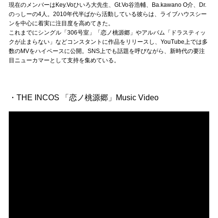
現在のメンバーはKey.Voひいろ大先生、Gt.Vo谷浩輔、Ba.kawano O介、Dr.
記事リクエスト
のっしーの4人。2010年代半ばから活動している彼らは、ライブハウスシー
ンを中心に着実に注目度を高めてきた。
ログイン
これまでにシングル「306号室」「恋ノ桃源郷」やアルバム「ドラスティッ
クが止まらない」などコンスタントに作品をリリースし、YouTube上では多
数のMVをハイペースに公開。SNS上でも話題を呼びながら、新時代の要注
目ニューカマーとして支持を集めている。
LINK
muevoクラウドファンディング
・THE INCOS 「恋ノ桃源郷」Music Video
muevoコミュニティ
ぶいクラ！by muevo
ぶいコミュ！by muevo
ぶいマガ！ by muevo
Follow us