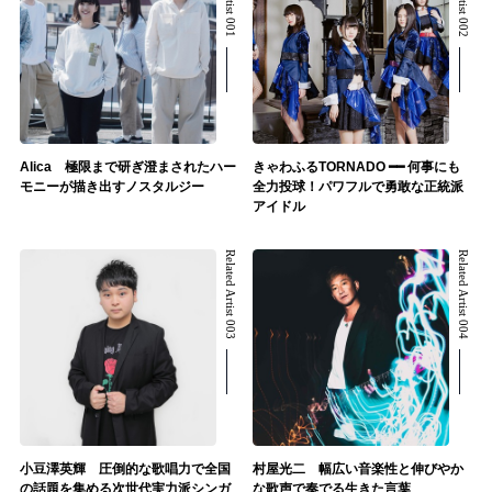
Alica 極限まで研ぎ澄まされたハー
きゃわふるTORNADO ━━ 何事にも
モニーが描き出すノスタルジー
全力投球！パワフルで勇敢な正統派
アイドル
Related Artist 003
Related Artist 004
小豆澤英輝 圧倒的な歌唱力で全国
村屋光二 幅広い音楽性と伸びやか
の話題を集める次世代実力派シンガ
な歌声で奏でる生きた言葉