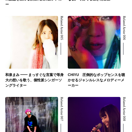
ー
Related Artist 005
Related Artist 006
和泉まみ ━━ まっすぐな言葉で等身
CHIYU 圧倒的なポップセンスを聴
大の想いを歌う、個性派シンガーソ
かせるジャンルレスなメロディーメ
ングライター
ーカー
Related Artist 007
Related Artist 008