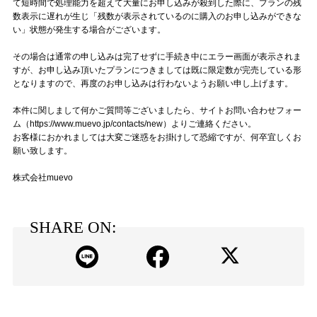
て短時間で処理能力を超えて大量にお申し込みが殺到した際に、プランの残
数表示に遅れが生じ「残数が表示されているのに購入のお申し込みができな
記事リクエスト
い」状態が発生する場合がございます。
ログイン
その場合は通常の申し込みは完了せずに手続き中にエラー画面が表示されま
すが、お申し込み頂いたプランにつきましては既に限定数が完売している形
となりますので、再度のお申し込みは行わないようお願い申し上げます。
LINK
本件に関しまして何かご質問等ございましたら、サイトお問い合わせフォー
muevoクラウドファンディング
ム（https://www.muevo.jp/contacts/new）よりご連絡ください。
お客様におかれましては大変ご迷惑をお掛けして恐縮ですが、何卒宜しくお
願い致します。
muevoコミュニティ
株式会社muevo
ぶいクラ！by muevo
ぶいコミュ！by muevo
SHARE ON:
ぶいマガ！ by muevo
Follow us