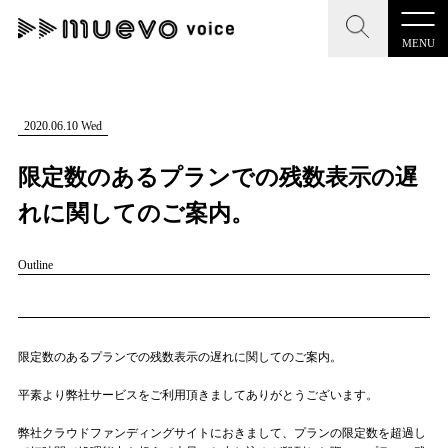
MENU
CLOSE
CLOSE
muevo media
記事を検索する
2020.06.10 Wed
"読者の声を形にする”音楽特化メディア
限定数のあるプランでの残数表示の遅
れに関してのご案内。
Outline
MENU
人気ワード
記事一覧
#男性SSW
#ポップス
#女性SSW
#ロック
プレスリリース一覧
#男性シンガー
#HR/HM
#女性シンガー
限定数のあるプランでの残数表示の遅れに関してのご案内。
会社概要
#ヒップホップ
#男性シンガーグループ
#R&B/ソウル
平素より弊社サービスをご利用頂きましてありがとうございます。
お問い合わせ
弊社クラウドファンディングサイトにおきまして、プランの限定数を超過し