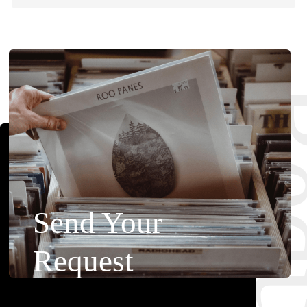
Requ
Send Your
Request