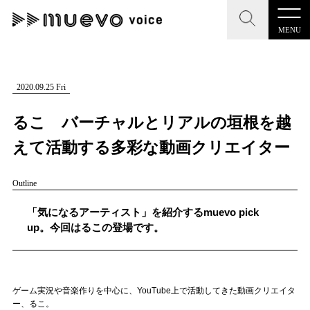
MENU
CLOSE
CLOSE
muevo media
記事を検索する
2020.09.25 Fri
"読者の声を形にする”音楽特化メディア
るこ バーチャルとリアルの垣根を越
えて活動する多彩な動画クリエイター
Outline
MENU
人気ワード
記事一覧
「気になるアーティスト」を紹介するmuevo pick
#男性SSW
#ポップス
#女性SSW
#ロック
up。今回はるこの登場です。
プレスリリース一覧
#男性シンガー
#HR/HM
#女性シンガー
会社概要
#ヒップホップ
#男性シンガーグループ
#R&B/ソウル
ゲーム実況や音楽作りを中心に、YouTube上で活動してきた動画クリエイタ
お問い合わせ
ー、るこ。