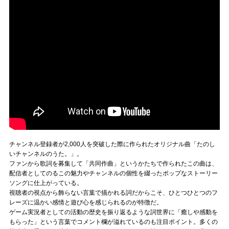
Official SNS
チャンネル登録者が2,000人を突破した際に作られたオリジナル曲「たのし
いチャンネルのうた。」。
ファンから歌詞を募集して「共同作曲」というかたちで作られたこの曲は、
配信者としてのるこの魅力やチャンネルの個性を綴ったポップなストーリー
ソングに仕上がっている。
視聴者の視点から飾らない言葉で描かれる詞だからこそ、ひとつひとつのフ
レーズに温かい感情と遊び心を感じられるのが特徴だ。
ゲーム実況者としての活動の歴史を振り返るような詞世界に「癒しや感動を
もらった」という言葉でコメント欄が溢れているのも注目ポイント。多くの