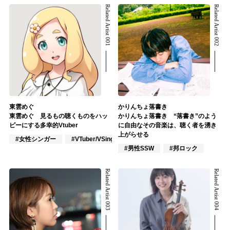
Related Artist 001
Related Artist 002
東雲めぐ
かりんちょ落書き
東雲めぐ 見るもの聴くものをハッ
かりんちょ落書き “落書き”のよう
ピーにする多幸的Vtuber
に自由なその音楽は、聴く者を湧き
上がらせる
#女性シンガー
#VTuber/VSinger
#J-POP
#男性SSW
#邦ロック
Related Artist 003
Related Artist 004