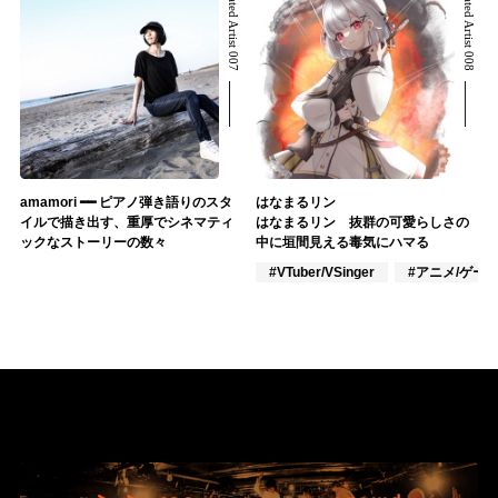
Related Artist 007
Related Artist 008
amamori ━━ ピアノ弾き語りのスタ
はなまるリン
イルで描き出す、重厚でシネマティ
はなまるリン 抜群の可愛らしさの
ックなストーリーの数々
中に垣間見える毒気にハマる
#VTuber/VSinger
#アニメ/ゲー