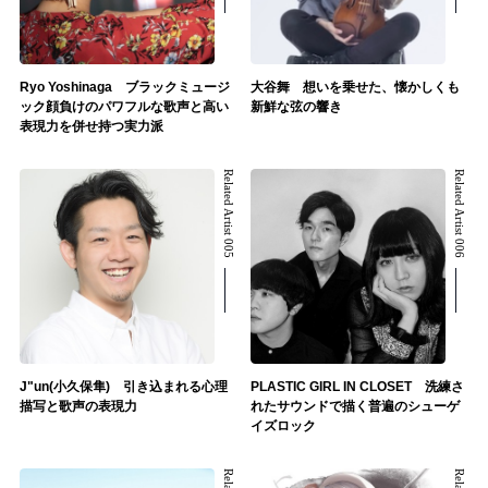
Ryo Yoshinaga ブラックミュージ
大谷舞 想いを乗せた、懐かしくも
ック顔負けのパワフルな歌声と高い
新鮮な弦の響き
表現力を併せ持つ実力派
Related Artist 005
Related Artist 006
J"un(小久保隼) 引き込まれる心理
PLASTIC GIRL IN CLOSET 洗練さ
描写と歌声の表現力
れたサウンドで描く普遍のシューゲ
イズロック