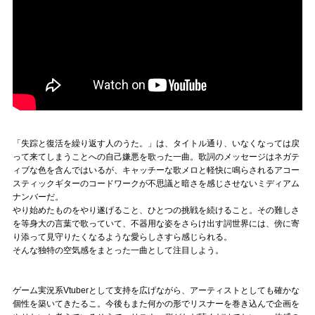
「失踪と復活を繰り返す人のうた。」は、タイトル通り、いなくなっては戻
って来てしまうことへの自己嫌悪を歌った一曲。歌詞のメッセージはネガテ
ィブな色を含んではいるが、キャッチーな歌メロと軽快に鳴らされるアコー
スティックギターのコードワークが不思議と暗さを感じさせないミディアム
ナンバーだ。
やり始めたものをやり遂げること、ひとつの挑戦を続けること。その難しさ
を等身大の言葉で歌っていて、不器用な姿をさらけ出す詞世界には、傍に寄
り添って見守りたくなるような愛らしさすら感じられる。
そんな独特の空気感をまとった一曲として注目しよう。
ゲーム実況系Vtuberとして支持を広げながら、アーティストとしても確かな
個性を築いてきたるこ。今後もまた何かの形でリスナーを巻き込んで企画を