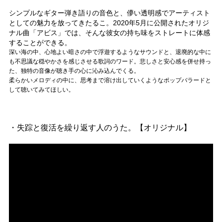
シンプルなギター弾き語りの音色と、儚い透明感でアーティスト
としての魅力を放ってきたるこ。2020年5月に公開されたオリジ
ナル曲「アビス」では、そんな彼女の持ち味をストレートに体感
することができる。
深い海の中、心地よい暗さの中で浮遊するようなサウンドと、退廃的な中に
も不思議な穏やかさを感じさせる歌詞のワード。悲しさと安心感を併せ持っ
た、独特の音像が聴き手の心に沁み込んでくる。
柔らかいメロディの中に、思考まで溶け出していくようなポップバラードと
して聴いてみてほしい。
・失踪と復活を繰り返す人のうた。【オリジナル】