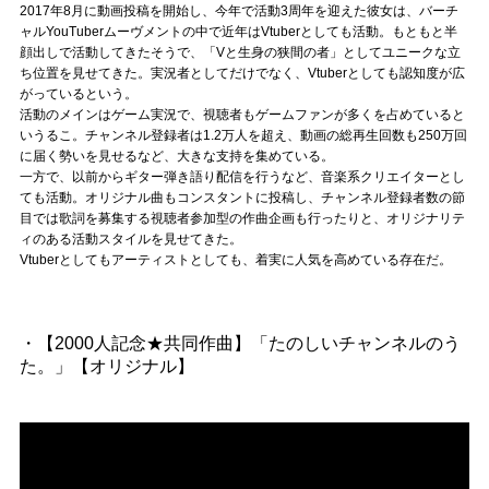
2017年8月に動画投稿を開始し、今年で活動3周年を迎えた彼女は、バーチ
記事リクエスト
ャルYouTuberムーヴメントの中で近年はVtuberとしても活動。もともと半
顔出しで活動してきたそうで、「Vと生身の狭間の者」としてユニークな立
ログイン
ち位置を見せてきた。実況者としてだけでなく、Vtuberとしても認知度が広
がっているという。
活動のメインはゲーム実況で、視聴者もゲームファンが多くを占めていると
いうるこ。チャンネル登録者は1.2万人を超え、動画の総再生回数も250万回
LINK
に届く勢いを見せるなど、大きな支持を集めている。
一方で、以前からギター弾き語り配信を行うなど、音楽系クリエイターとし
muevoクラウドファンディング
ても活動。オリジナル曲もコンスタントに投稿し、チャンネル登録者数の節
目では歌詞を募集する視聴者参加型の作曲企画も行ったりと、オリジナリテ
muevoコミュニティ
ィのある活動スタイルを見せてきた。
Vtuberとしてもアーティストとしても、着実に人気を高めている存在だ。
ぶいクラ！by muevo
ぶいコミュ！by muevo
・【2000人記念★共同作曲】「たのしいチャンネルのう
た。」【オリジナル】
ぶいマガ！ by muevo
Follow us