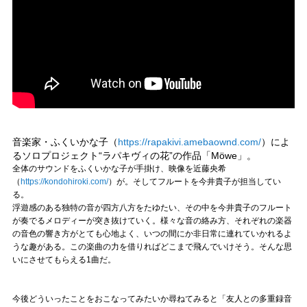
音楽家・ふくいかな子（
https://rapakivi.amebaownd.com/
）によ
るソロプロジェクト“ラパキヴィの花”の作品「Möwe」。
全体のサウンドをふくいかな子が手掛け、映像を近藤央希
（
https://kondohiroki.com/
）が。そしてフルートを今井貴子が担当してい
る。
浮遊感のある独特の音が四方八方をたゆたい、その中を今井貴子のフルート
が奏でるメロディーが突き抜けていく。様々な音の絡み方、それぞれの楽器
の音色の響き方がとても心地よく、いつの間にか非日常に連れていかれるよ
うな趣がある。この楽曲の力を借りればどこまで飛んでいけそう。そんな思
いにさせてもらえる1曲だ。
今後どういったことをおこなってみたいか尋ねてみると「友人との多重録音