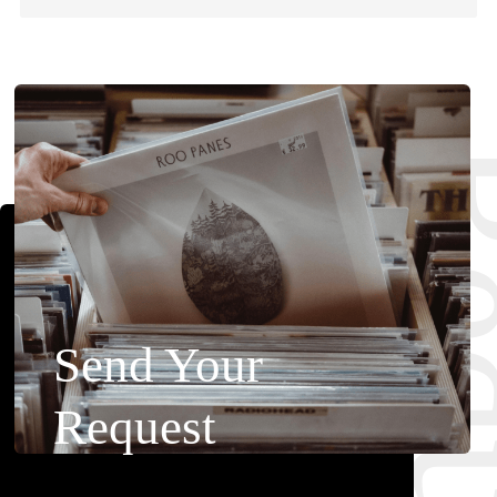
Requ
Send Your
Request