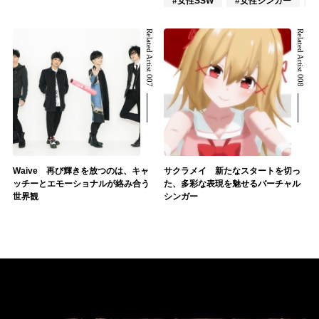
#女性SSW
#女性シンガー
Related Artist 007
Related Artist 008
Waive 再び輝きを放つのは、キャ
サクラメイ 新たなスタートを切っ
ッチーとエモーショナルが絡み合う
た、多彩な表現を魅せるバーチャル
世界観
シンガー