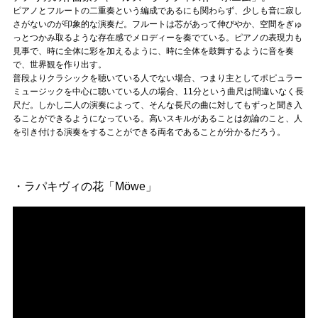
ピアノとフルートの二重奏という編成であるにも関わらず、少しも音に寂し
さがないのが印象的な演奏だ。フルートは芯があって伸びやか、空間をぎゅ
っとつかみ取るような存在感でメロディーを奏でている。ピアノの表現力も
見事で、時に全体に彩を加えるように、時に全体を鼓舞するように音を奏
で、世界観を作り出す。
普段よりクラシックを聴いている人でない場合、つまり主としてポピュラー
ミュージックを中心に聴いている人の場合、11分という曲尺は間違いなく長
尺だ。しかし二人の演奏によって、そんな長尺の曲に対してもずっと聞き入
ることができるようになっている。高いスキルがあることは勿論のこと、人
を引き付ける演奏をすることができる両名であることが分かるだろう。
・ラパキヴィの花「Möwe」