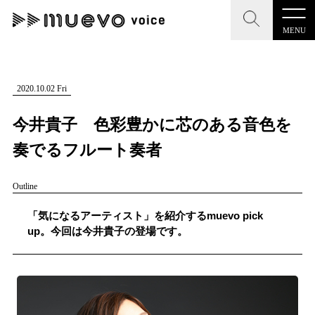
MENU
CLOSE
CLOSE
muevo media
記事を検索する
2020.10.02 Fri
"読者の声を形にする”音楽特化メディア
今井貴子 色彩豊かに芯のある音色を
奏でるフルート奏者
Outline
MENU
人気ワード
記事一覧
「気になるアーティスト」を紹介するmuevo pick
#男性SSW
#ポップス
#女性SSW
#ロック
up。今回は今井貴子の登場です。
プレスリリース一覧
#男性シンガー
#HR/HM
#女性シンガー
会社概要
#ヒップホップ
#男性シンガーグループ
#R&B/ソウル
お問い合わせ