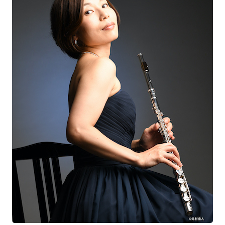
記事リクエスト
ログイン
LINK
muevoクラウドファンディング
muevoコミュニティ
ぶいクラ！by muevo
ぶいコミュ！by muevo
ぶいマガ！ by muevo
Follow us