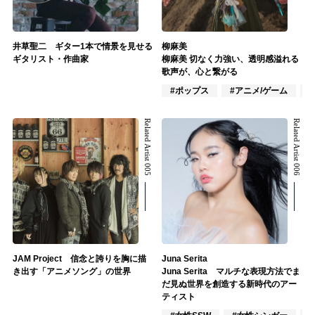
井草聖二 ギター1本で情景を見せる
柳麻美
ギタリスト・作曲家
柳麻美 切なく力強い、透明感溢れる
歌声が、心と繋がる
#ポップス
#アニメ/ゲーム
Related Artist 005
Related Artist 006
JAM Project 信念と誇りを胸に描
Juna Serita
き出す「アニメソング」の世界
Juna Serita マルチな表現方法でま
だ見ぬ世界を創造する新時代のアー
ティスト