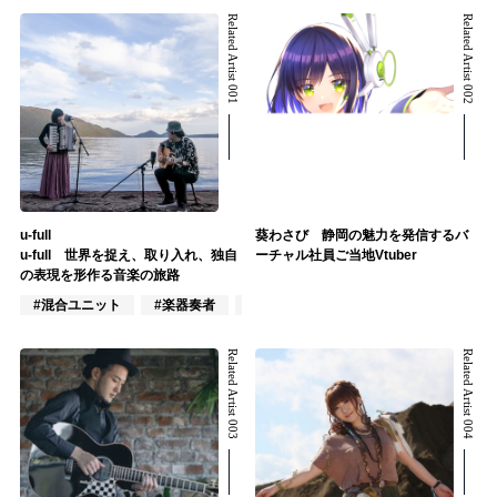
Related Artist 001
Related Artist 002
u-full
葵わさび 静岡の魅力を発信するバ
u-full 世界を捉え、取り入れ、独自
ーチャル社員ご当地Vtuber
の表現を形作る音楽の旅路
#混合ユニット
#楽器奏者
#ポップス
Related Artist 003
Related Artist 004