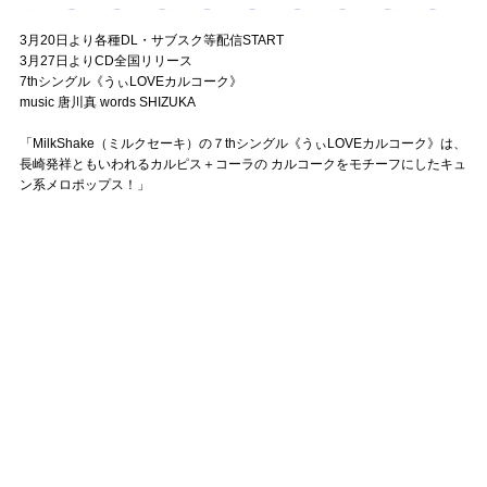
3月20日より各種DL・サブスク等配信START
3月27日よりCD全国リリース
7thシングル《うぃLOVEカルコーク》
music 唐川真 words SHIZUKA
「MilkShake（ミルクセーキ）の７thシングル《うぃLOVEカルコーク》は、
長崎発祥ともいわれるカルピス＋コーラの カルコークをモチーフにしたキュ
ン系メロポップス！」