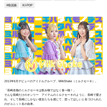
#歌謡曲
#J-POP
記事リクエスト
ログイン
LINK
muevoクラウドファンディング
muevoコミュニティ
ぶいクラ！by muevo
ぶいコミュ！by muevo
2013年6月デビューのアイドルグループ、MilkShake（ミルクセーキ）。
ぶいマガ！ by muevo
「長崎名物のミルクセーキは飲み物ではなく食べ物！」
そんな長崎だけのオンリー アイテムのミルクセーキのように、長崎で愛さ
Follow us
れ、そして長崎にしかない彼女たちを感じて、想ってほしいと名づけられた
のがユニット名の由来。