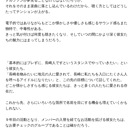
ドルファンが夢見ることなのではないだろうか。
それをそのまま楽曲に落とし込んでいるわけだから、聴く方としてはどうし
たってテンションが上がる。
電子的ではありながらもどこか懐かしさや優しさも感じるサウンド感もまた
独特で、中毒性がある。
きっと気が付けば何度も聴きたくなり、そしていつの間にかより深く彼女た
ちの魅力にはまってしまうだろう。
「基本的にはブレずに、長崎人ですというスタンスでやっていきたい」とい
う彼女たち。
「長崎名物みたいに地元の人に愛されて、長崎に私たちを入口にたくさん人
を呼べるアイドルになりたい」と、この先の目標について話してくれた。
どこか懐かしさすらも感じる彼女たちは、きっと多くの人たちに愛される存
在だ。
これから先、さらにいろいろな箇所で名前を目にする機会も増えていくかも
しれない。
９年目の活動となり、メンバーの入替を経てなお活動を拡げる彼女たちは、
なお要チェックのグループであることは確かだろう。