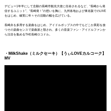
Official SNS
デビュー1年半にして念願の長崎市観光大使に任命されるなど、“長崎から発
信するユニット”、“長崎発！”の想いを胸に、九州各地および東名阪でのLIVE
をはじめ、確実に年々その活動の幅を広げている。
長崎弁を多用する楽曲をはじめ、アイドルポップスの中でもどこか異彩を放
つその楽曲センスで楽曲派と類され、多くの音楽ファン・アイドルファンか
ら注目を集めるTHE長崎ロコドル。
・MilkShake（ミルクセーキ）【うぃLOVEカルコーク】
MV