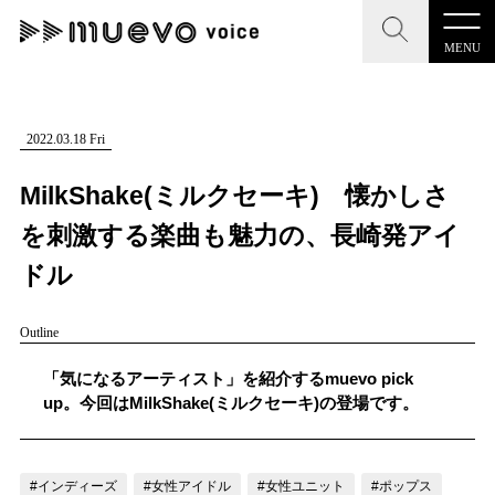
MENU
CLOSE
CLOSE
muevo media
記事を検索する
2022.03.18 Fri
"読者の声を形にする”音楽特化メディア
MilkShake(ミルクセーキ) 懐かしさ
を刺激する楽曲も魅力の、長崎発アイ
ドル
MENU
人気ワード
Outline
記事一覧
#男性SSW
#ポップス
#女性SSW
#ロック
「気になるアーティスト」を紹介するmuevo pick
プレスリリース一覧
#男性シンガー
#HR/HM
#女性シンガー
up。今回はMilkShake(ミルクセーキ)の登場です。
会社概要
#ヒップホップ
#男性シンガーグループ
#R&B/ソウル
お問い合わせ
#インディーズ
#女性アイドル
#女性ユニット
#ポップス