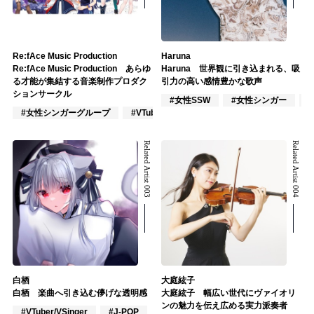
Re:fAce Music Production
Haruna
Re:fAce Music Production あらゆ
Haruna 世界観に引き込まれる、吸
る才能が集結する音楽制作プロダク
引力の高い感情豊かな歌声
ションサークル
#女性SSW
#女性シンガー
#女性シンガーグループ
#VTuber/VSinger
#作詞/作曲家
Related Artist 003
Related Artist 004
白栖
大庭絃子
白栖 楽曲へ引き込む儚げな透明感
大庭絃子 幅広い世代にヴァイオリ
ンの魅力を伝え広める実力派奏者
#VTuber/VSinger
#J-POP