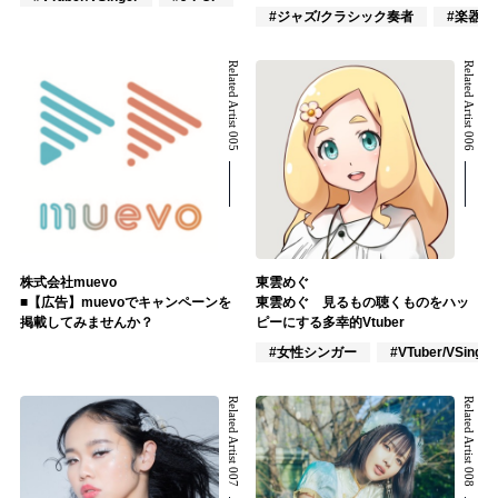
#ジャズ/クラシック奏者
#楽器奏
Related Artist 005
Related Artist 006
株式会社muevo
東雲めぐ
■【広告】muevoでキャンペーンを
東雲めぐ 見るもの聴くものをハッ
掲載してみませんか？
ピーにする多幸的Vtuber
#女性シンガー
#VTuber/VSinger
Related Artist 007
Related Artist 008