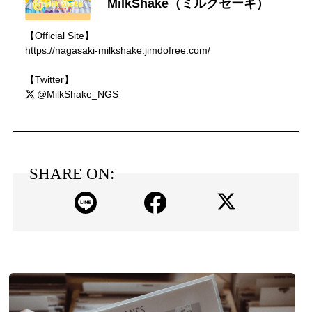
MilkShake（ミルクセーキ）
【Official Site】
https://nagasaki-milkshake.jimdofree.com/
【Twitter】
@MilkShake_NGS
SHARE ON: