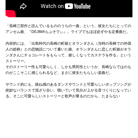
「長崎三部作と読んでいるもののうちの一曲」という、彼女たちにとっての
アンセム曲、『DEJIMAらぷそでぃ』。ライブでもほぼ必ずやる定番曲だ。
内容的には、「出島時代の長崎の町娘とオランダさん（当時の長崎での外国
人の総称）との恋物語について書いた曲。オランダさんに恋した町娘がオラ
ンダさんにチョコレートをもらって、嬉しくなってカステラを作る」という
ストーリー。
そのストーリー性も可愛らしく、しかも県民性というか、長崎ならではのも
のがここそこに感じられるなど、まさに彼女たちらしい楽曲だ。
サウンド的にも、跳ね感のあるダンスサウンドと可愛らしいポップソングが
絶妙なバランスで混ざり合い、聴いていて気分が上がる音づくりになってい
る。そこに可愛らしいストーリーと歌声が乗るのだから、たまらない