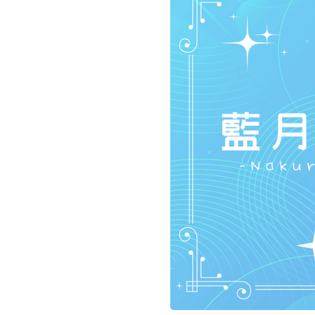
お問い合わせ
記事リクエスト
ログイン
LINK
muevoクラウドファンディング
muevoコミュニティ
ぶいクラ！by muevo
ぶいコミュ！by muevo
ぶいマガ！ by muevo
Follow us