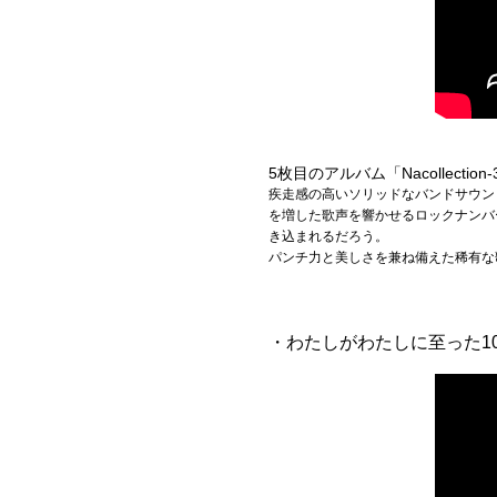
5枚目のアルバム「Nacollect
疾走感の高いソリッドなバンドサウン
を増した歌声を響かせるロックナンバ
き込まれるだろう。
パンチ力と美しさを兼ね備えた稀有な
・わたしがわたしに至った10の理