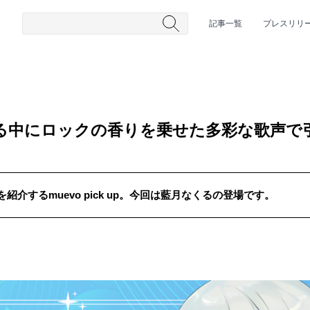
記事一覧
プレスリリ
通る中にロックの香りを乗せた多彩な歌声で
介するmuevo pick up。今回は藍月なくるの登場です。
#HR/HM
#女性シンガー
#ヒップホップ
#男性シンガーグルー