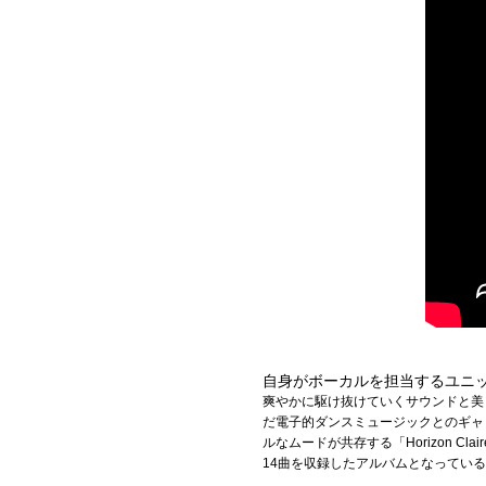
自身がボーカルを担当するユニット「E
爽やかに駆け抜けていくサウンドと美し
だ電子的ダンスミュージックとのギャッ
ルなムードが共存する「Horizon 
14曲を収録したアルバムとなってい