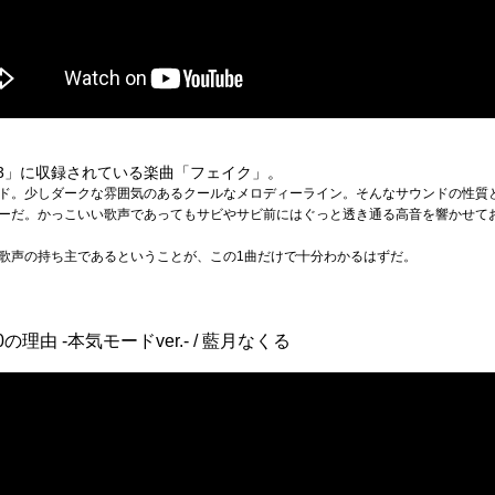
ion-3」に収録されている楽曲「フェイク」。
ド。少しダークな雰囲気のあるクールなメロディーライン。そんなサウンドの性質
ーだ。かっこいい歌声であってもサビやサビ前にはぐっと透き通る高音を響かせて
歌声の持ち主であるということが、この1曲だけで十分わかるはずだ。
由 -本気モードver.- / 藍月なくる