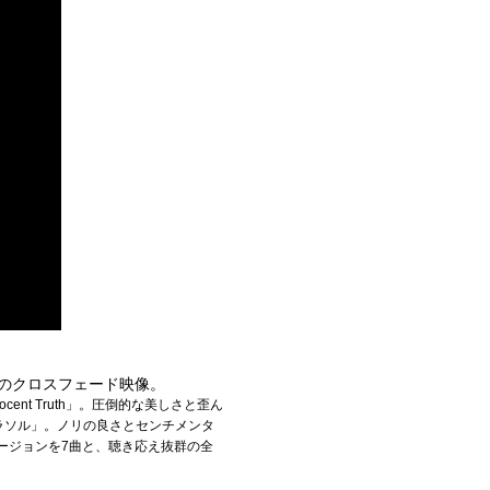
re」のクロスフェード映像。
t Truth」。圧倒的な美しさと歪ん
パラソル」。ノリの良さとセンチメンタ
トバージョンを7曲と、聴き応え抜群の全