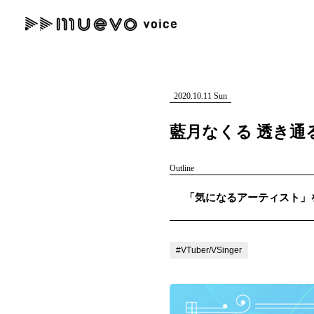
muevo media
記事を検索する
"読者の声を形にする”音楽特化メディア
2020.10.11 Sun
藍月なくる 透き
Outline
人気ワード
「気になるアーティスト」を紹
MENU
#男性SSW
#ポップス
#女性SSW
#ロック
#男性シンガー
記事一覧
#VTuber/VSinger
プレスリリース一覧
会社概要