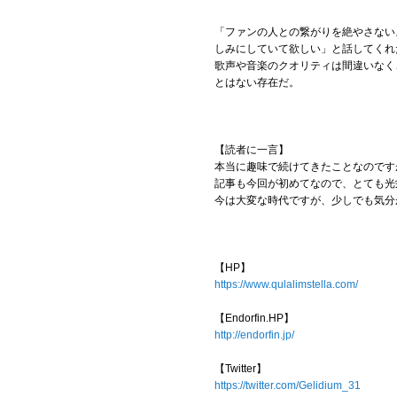
「ファンの人との繋がりを絶やさない
しみにしていて欲しい」と話してくれ
歌声や音楽のクオリティは間違いなく
とはない存在だ。
【読者に一言】
本当に趣味で続けてきたことなのです
記事も今回が初めてなので、とても光
今は大変な時代ですが、少しでも気分
【HP】
https://www.qulalimstella.com/
【Endorfin.HP】
http://endorfin.jp/
【Twitter】
https://twitter.com/Gelidium_31