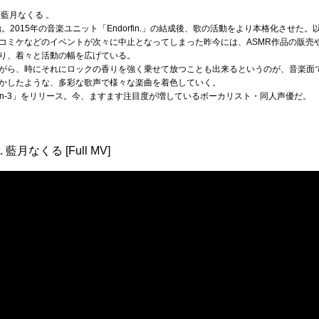
藍月なくる 。
。2015年の音楽ユニット「Endorfin.」の結成後、歌の活動をより本格化させ
ミケなどのイベントが次々に中止となってしまった昨今には、ASMR作品の販売やY
り、着々と活動の幅を広げている。
がら、時にそれにロックの香りを強く乗せて放つことも出来るというのが、音楽面
かしたような、多彩な歌声で様々な楽曲を着色していく。
ection-3」をリリース。今、ますます注目度が増しているボーカリスト・同人声優だ。
t. 藍月なくる [Full MV]