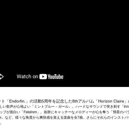
ndorfin.」の活動5周年を記念した8thアルバム「Horizon Clai
い歌声が心地よい「ミントブルー・ガール」。ハードなサウンドで突き刺す「Innocen
プが面白い「Fatalism」。抜群にキャッチーなメロディーが心を奪う「彗星の
Claire」など、様々な角度から爽快感を覚える楽曲を全7曲。さらにそれらのインス
る。