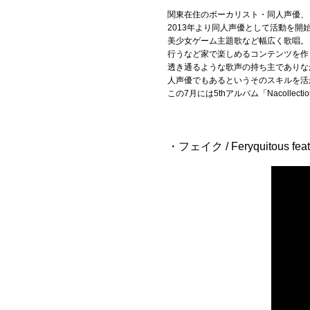
関東在住のボーカリスト・同人声優、 
Official SNS
2013年より同人声優として活動を開始
美少女ゲーム主題歌など幅広く歌唱。コ
行うなど家で楽しめるコンテンツを作
透き通るような歌声の持ち主でありな
人声優でもあるというそのスキルを活
この7月には5thアルバム「Nacoll
・フェイク / Feryquitous fea