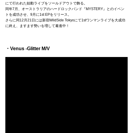
Official SNS
にて行われた始動ライブをソールドアウトで飾る。
同年7月、オーストラリアのハードロックバンド『MYSTERY』とのイベン
トを成功させ、9月に1st EPをリリース。
さらに同12月21日には新宿WildSide Tokyoにて1stワンマンライブを大成功
に終え、ますます勢いを増して驀進中！
・Venus -Glitter M/V