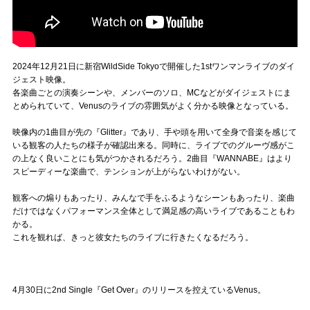
2024年12月21日に新宿WildSide Tokyoで開催した1stワンマンライブのダイ
ジェスト映像。
各楽曲ごとの演奏シーンや、メンバーのソロ、MCなどがダイジェストにま
とめられていて、Venusのライブの雰囲気がよく分かる映像となっている。
映像内の1曲目が先の『Glitter』であり、手や頭を用いて全身で音楽を感じて
いる観客の人たちの様子が確認出来る。同時に、ライブでのグルーヴ感がこ
の上なく良いことにも気がつかされるだろう。2曲目『WANNABE』はより
スピーディーな楽曲で、テンションが上がらないわけがない。
観客への煽りもあったり、みんなで手をふるようなシーンもあったり、楽曲
だけではなくパフォーマンス全体として満足感の高いライブであることもわ
かる。
これを観れば、きっと彼女たちのライブに行きたくなるだろう。
4月30日に2nd Single『Get Over』のリリースを控えているVenus。