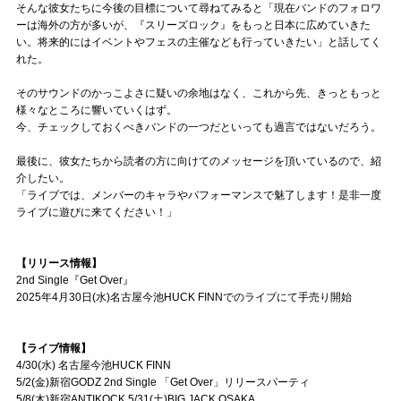
そんな彼女たちに今後の目標について尋ねてみると「現在バンドのフォロワ
ーは海外の方が多いが、『スリーズロック』をもっと日本に広めていきた
い。将来的にはイベントやフェスの主催なども行っていきたい」と話してく
れた。
そのサウンドのかっこよさに疑いの余地はなく、これから先、きっともっと
様々なところに響いていくはず。
今、チェックしておくべきバンドの一つだといっても過言ではないだろう。
最後に、彼女たちから読者の方に向けてのメッセージを頂いているので、紹
介したい。
「ライブでは、メンバーのキャラやパフォーマンスで魅了します！是非一度
ライブに遊びに来てください！」
【リリース情報】
2nd Single『Get Over』
2025年4月30日(水)名古屋今池HUCK FINNでのライブにて手売り開始
【ライブ情報】
4/30(水) 名古屋今池HUCK FINN
5/2(金)新宿GODZ 2nd Single 「Get Over」リリースパーティ
5/8(木)新宿ANTIKOCK 5/31(土)BIG JACK OSAKA