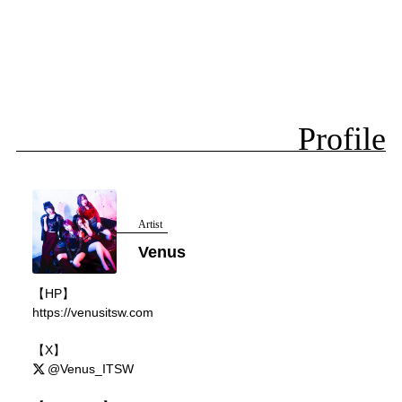
Profile
Artist
Venus
【HP】
https://venusitsw.com
【X】
@Venus_ITSW