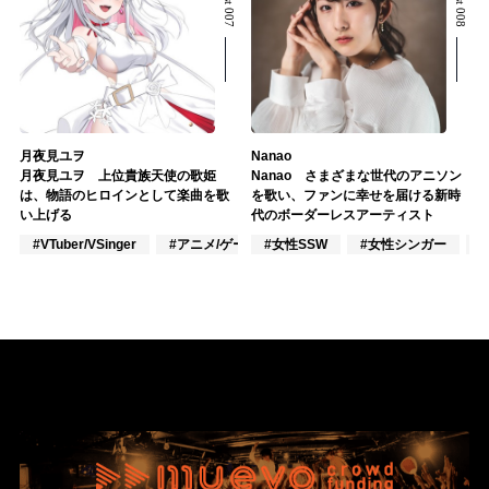
月夜見ユヲ
Nanao
月夜見ユヲ 上位貴族天使の歌姫
Nanao さまざまな世代のアニソン
は、物語のヒロインとして楽曲を歌
を歌い、ファンに幸せを届ける新時
い上げる
代のボーダーレスアーティスト
#VTuber/VSinger
#アニメ/ゲーム
#女性SSW
#女性シンガー