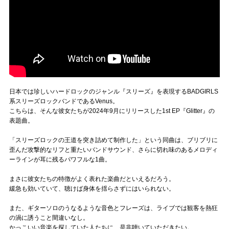
日本では珍しいハードロックのジャンル『スリーズ』を表現するBADGIRLS
系スリーズロックバンドであるVenus。
こちらは、そんな彼女たちが2024年9月にリリースした1st EP『Glitter』の
表題曲。
「スリーズロックの王道を突き詰めて制作した」という同曲は、ブリブリに
歪んだ攻撃的なリフと重たいバンドサウンド、さらに切れ味のあるメロディ
ーラインが耳に残るパワフルな1曲。
まさに彼女たちの特徴がよく表れた楽曲だといえるだろう。
緩急も効いていて、聴けば身体を揺らさずにはいられない。
また、ギターソロのうなるような音色とフレーズは、ライブでは観客を熱狂
の渦に誘うこと間違いなし。
かっこいい音楽を探していた人たちに、是非聴いていただきたい。