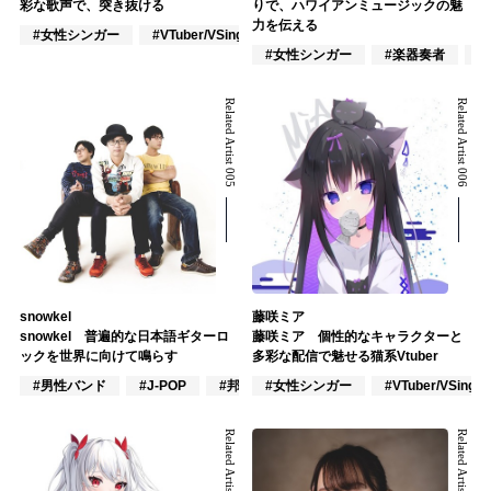
彩な歌声で、突き抜ける
りで、ハワイアンミュージックの魅
力を伝える
#女性シンガー
#VTuber/VSinger
#ポップス
#女性シンガー
#楽器奏者
#
Related Artist 005
Related Artist 006
snowkel
藤咲ミア
snowkel 普遍的な日本語ギターロ
藤咲ミア 個性的なキャラクターと
ックを世界に向けて鳴らす
多彩な配信で魅せる猫系Vtuber
#男性バンド
#J-POP
#邦ロック
#女性シンガー
#VTuber/VSinger
Related Artist 007
Related Artist 008