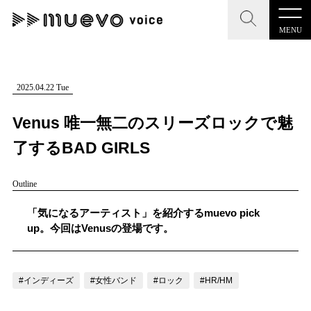
MENU
CLOSE
CLOSE
muevo media
記事を検索する
2025.04.22 Tue
"読者の声を形にする”音楽特化メディア
Venus 唯一無二のスリーズロックで魅
了するBAD GIRLS
Outline
MENU
人気ワード
記事一覧
「気になるアーティスト」を紹介するmuevo pick
#男性SSW
#ポップス
#女性SSW
#ロック
up。今回はVenusの登場です。
プレスリリース一覧
#男性シンガー
#HR/HM
#女性シンガー
会社概要
#ヒップホップ
#男性シンガーグループ
#R&B/ソウル
#インディーズ
#女性バンド
#ロック
#HR/HM
お問い合わせ