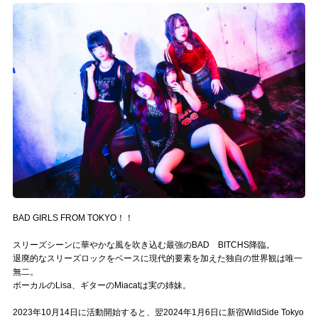
記事リクエスト
ログイン
LINK
muevoクラウドファンディング
muevoコミュニティ
ぶいクラ！by muevo
ぶいコミュ！by muevo
BAD GIRLS FROM TOKYO！！
ぶいマガ！ by muevo
スリーズシーンに華やかな風を吹き込む最強のBAD BITCHS降臨。
退廃的なスリーズロックをベースに現代的要素を加えた独自の世界観は唯一
無二。
ボーカルのLisa、ギターのMiacatは実の姉妹。
Follow us
2023年10月14日に活動開始すると、翌2024年1月6日に新宿WildSide Tokyo