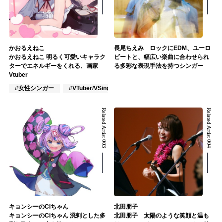
かおるえねこ
長尾ちえみ ロックにEDM、ユーロ
かおるえねこ 明るく可愛いキャラク
ビートと、幅広い楽曲に合わせられ
ターでエネルギーをくれる、画家
る多彩な表現手法を持つシンガー
Vtuber
#女性シンガー
#VTuber/VSinger
#声優
Related Artist 003
Related Artist 004
キョンシーのCiちゃん
北田朋子
キョンシーのCiちゃん 溌剌とした多
北田朋子 太陽のような笑顔と温も