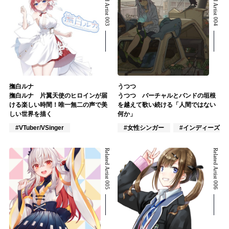
Related Artist 003
Related Artist 004
撫白ルナ
うつつ
撫白ルナ 片翼天使のヒロインが届
うつつ バーチャルとバンドの垣根
ける楽しい時間！唯一無二の声で美
を越えて歌い続ける「人間ではない
しい世界を描く
何か」
#VTuber/VSinger
#女性シンガー
#インディーズ
Related Artist 005
Related Artist 006