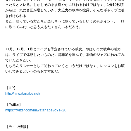
ったりとノレる。しかしそのまま穏やかに終わるわけではなく、1分10秒頃
からは一気に音圧が増していき、大迫力の歌声を披露。そんなギャップに引
き付けられる。
また、歌っている方たちが楽しそうに歌っているというのもポイント。一緒
に歌ってみたいと思う人もたくさんいるだろう。
11月、12月、1月とライブも予定されている彼女。やはりその歌声の魅力
は、ライブで体感したいものだ。是非足を運んで、本物のジャズに触れてみ
ていただきたい。
もちろんリスナーとして関わっていくというだけではなく、レッスンをお願
いしてみるというのもおすすめだ。
【HP】
http://miwatanabe.net/
【Twitter】
https://twitter.com/miwatanabevo?s=20
【ライブ情報】