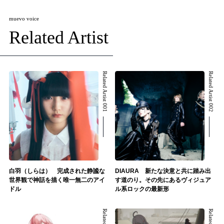
muevo voice
Related Artist
Related Artist 001
Related Artist 002
白羽（しらは） 完成された静謐な
DIAURA 新たな決意と共に踏み出
世界観で神話を描く唯一無二のアイ
す道のり。その先にあるヴィジュア
ドル
ル系ロックの最新形