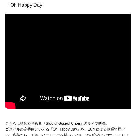
・Oh Happy Day
こちらは講師を務める『Gleeful Gospel Choir』のライブ映像。
ゴスペルの定番曲といえる『Oh Happy Day』を、16名による歌唱で届け
る。序盤から、丁寧にハーモニーを描いていき、その心地よいサウンドにま