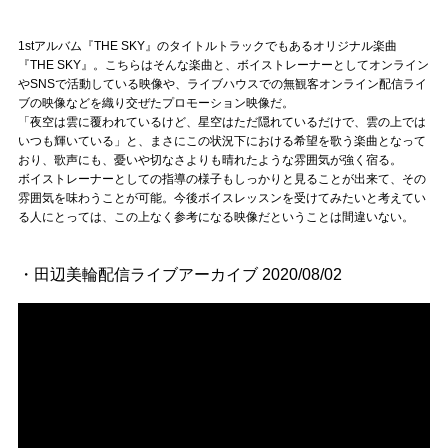
1stアルバム『THE SKY』のタイトルトラックでもあるオリジナル楽曲
『THE SKY』。こちらはそんな楽曲と、ボイストレーナーとしてオンライン
やSNSで活動している映像や、ライブハウスでの無観客オンライン配信ライ
ブの映像などを織り交ぜたプロモーション映像だ。
「夜空は雲に覆われているけど、星空はただ隠れているだけで、雲の上では
いつも輝いている」と、まさにこの状況下における希望を歌う楽曲となって
おり、歌声にも、憂いや切なさよりも晴れたような雰囲気が強く宿る。
ボイストレーナーとしての指導の様子もしっかりと見ることが出来て、その
雰囲気を味わうことが可能。今後ボイスレッスンを受けてみたいと考えてい
る人にとっては、この上なく参考になる映像だということは間違いない。
・田辺美輪配信ライブアーカイブ 2020/08/02