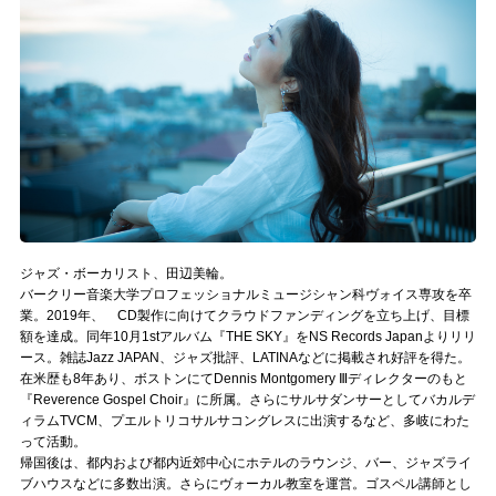
記事リクエスト
ログイン
LINK
muevoクラウドファンディング
muevoコミュニティ
ジャズ・ボーカリスト、田辺美輪。
ぶいクラ！by muevo
バークリー音楽大学プロフェッショナルミュージシャン科ヴォイス専攻を卒
業。2019年、 CD製作に向けてクラウドファンディングを立ち上げ、目標
ぶいコミュ！by muevo
額を達成。同年10月1stアルバム『THE SKY』をNS Records Japanよりリリ
ース。雑誌Jazz JAPAN、ジャズ批評、LATINAなどに掲載され好評を得た。
在米歴も8年あり、ボストンにてDennis Montgomery Ⅲディレクターのもと
ぶいマガ！ by muevo
『Reverence Gospel Choir』に所属。さらにサルサダンサーとしてバカルデ
ィラムTVCM、プエルトリコサルサコングレスに出演するなど、多岐にわた
って活動。
Follow us
帰国後は、都内および都内近郊中心にホテルのラウンジ、バー、ジャズライ
ブハウスなどに多数出演。さらにヴォーカル教室を運営。ゴスペル講師とし