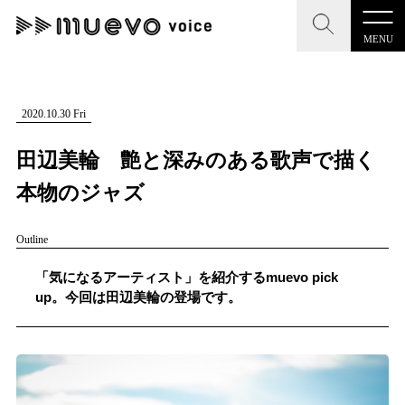
MENU
CLOSE
CLOSE
muevo media
記事を検索する
2020.10.30 Fri
"読者の声を形にする”音楽特化メディア
田辺美輪 艶と深みのある歌声で描く
本物のジャズ
Outline
MENU
人気ワード
記事一覧
「気になるアーティスト」を紹介するmuevo pick
#男性SSW
#ポップス
#女性SSW
#ロック
up。今回は田辺美輪の登場です。
プレスリリース一覧
#男性シンガー
#HR/HM
#女性シンガー
会社概要
#ヒップホップ
#男性シンガーグループ
#R&B/ソウル
お問い合わせ