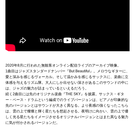
2020年8月に行われた無観客オンライン配信ライブのアーカイブ映像。
1曲目はジャズスタンダードナンバー『But Beautiful』。メロウなギターに、
愛と深みを感じるヴォーカル。そして温かみを感じるサックスに、楽曲に立
体感を与えるリズム隊。大人にしか出せない深さがあるこのサウンドの中に
は、ジャズの魅力が詰まっているといえるだろう。
続く2曲目には先のオリジナル楽曲『THE SKY』を披露。サックス・ギタ
ー・ベース・ドラムという編成でのライブバージョンは、ピアノが印象的な
先のバージョンとはサウンドが大きく異なる。より夜感の強くなったこちら
は、雲の上で燦燦と輝く星たちを想起させる。夜明けに向かい、雲の上で優
しく光る星たちをイメージさせるオリジナルバージョンとはまた異なる魅力
に気が付かされるバージョンだ。