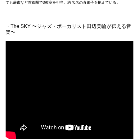
Official SNS
ても蕨市など首都圏で3教室を担当。約70名の直弟子を抱えている。
・The SKY 〜ジャズ・ボーカリスト田辺美輪が伝える音
楽〜