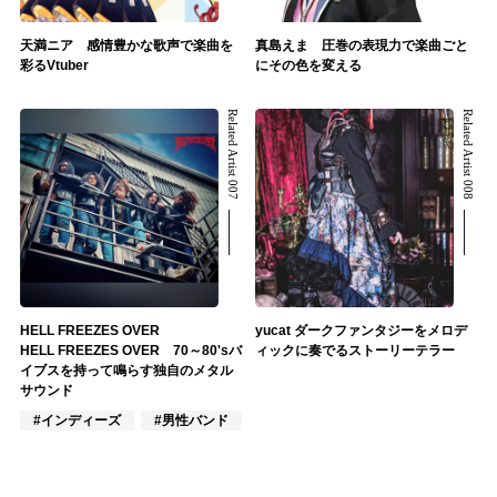
天満ニア 感情豊かな歌声で楽曲を
真島えま 圧巻の表現力で楽曲ごと
彩るVtuber
にその色を変える
Related Artist 007
Related Artist 008
HELL FREEZES OVER
yucat ダークファンタジーをメロデ
HELL FREEZES OVER 70～80'sバ
ィックに奏でるストーリーテラー
イブスを持って鳴らす独自のメタル
サウンド
#インディーズ
#男性バンド
#ロック