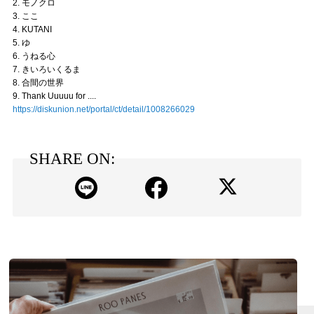
2. モノクロ
3. ここ
4. KUTANI
5. ゆ
6. うねる心
7. きいろいくるま
8. 合間の世界
9. Thank Uuuuu for ....
https://diskunion.net/portal/ct/detail/1008266029
SHARE ON: