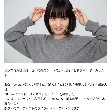
記事リクエスト
ログイン
LINK
muevoクラウドファンディング
muevoコミュニティ
ぶいクラ！by muevo
横浜市青葉区出身、現代の邦楽シーンで広く活躍するドラマー/ボーカリス
ぶいコミュ！by muevo
ト、U。
4歳から始めたダンスを基本に、踊るように叩き歌う表現スタイルが特徴のU
ぶいマガ！ by muevo
は、
2005年にバンド「メカネロ」でデビューを経験した。
その後、コレサワから和田彩花、UNIDOTS、川本真琴、ミッキー吉野、木
Follow us
暮晋也など、
数多くのアーティストのライブやレコーディングに参加。