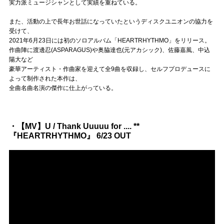
Official SNS
実力派ミュージシャンとして実績を重ねている。
また、活動の上で長年お世話になっていたというディスクユニオンの協力を
受けて、
2021年6月23日には初のソロアルバム「HEARTRHYTHMO」をリリース。
作曲陣に渡邊忍(ASPARAGUS)や奥脇達也(元アカシック)、佐藤嘉風、中込
陽大など
豪華アーティスト・作曲家を迎えて全9曲を収録し、セルフプロデュースに
よって制作された本作は、
全曲名曲名演の傑作に仕上がっている。
・【MV】U / Thank Uuuuu for .... **
『HEARTRHYTHMO』 6/23 OUT