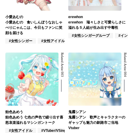
小愛あむの
erewhon
小愛あむの 食いしんぼうなおしゃ
erewhon 瑞々しさと可愛らしさに
べりにゃんこは、今日もファンに笑
溢れる５人組が生み出す中毒性
顔を届ける
#女性シンガーグループ
#インデ
#女性シンガー
#女性アイドル
#VTuber/VSinger
Related Artist 003
Related Artist 004
飴色あめう
鬼霧シアン
飴色あめう 七色の声色で繰り出す喜
鬼霧シアン 歌声とキャラクターの
怒哀楽溢れるマシンガントーク
ギャップも魅力の釧路市ご当地
Vtuber
#女性アイドル
#VTuber/VSinger
#アニメ/ゲーム