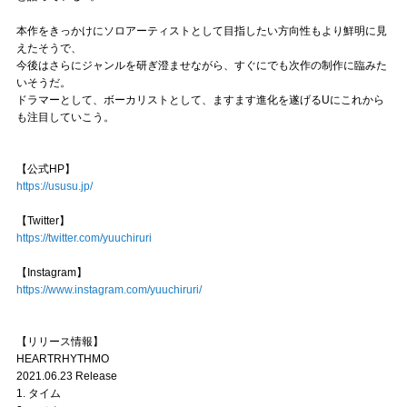
本作をきっかけにソロアーティストとして目指したい方向性もより鮮明に見
えたそうで、
今後はさらにジャンルを研ぎ澄ませながら、すぐにでも次作の制作に臨みた
いそうだ。
ドラマーとして、ボーカリストとして、ますます進化を遂げるUにこれから
も注目していこう。
【公式HP】
https://ususu.jp/
【Twitter】
https://twitter.com/yuuchiruri
【Instagram】
https://www.instagram.com/yuuchiruri/
【リリース情報】
HEARTRHYTHMO
2021.06.23 Release
1. タイム