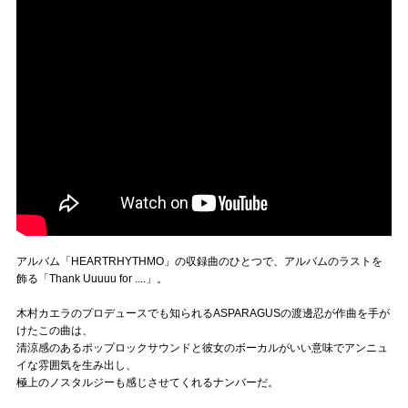
アルバム「HEARTRHYTHMO」の収録曲のひとつで、アルバムのラストを
飾る「Thank Uuuuu for ....」。
木村カエラのプロデュースでも知られるASPARAGUSの渡邊忍が作曲を手が
けたこの曲は、
清涼感のあるポップロックサウンドと彼女のボーカルがいい意味でアンニュ
イな雰囲気を生み出し、
極上のノスタルジーも感じさせてくれるナンバーだ。