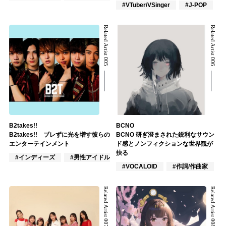
#VTuber/VSinger
#J-POP
Related Artist 005
Related Artist 006
B2takes!!
BCNO
B2takes!! ブレずに光を増す彼らの
BCNO 研ぎ澄まされた鋭利なサウン
エンターテインメント
ド感とノンフィクションな世界観が
抉る
#インディーズ
#男性アイドル
#男性ユニット
#VOCALOID
#作詞/作曲家
Related Artist 007
Related Artist 008