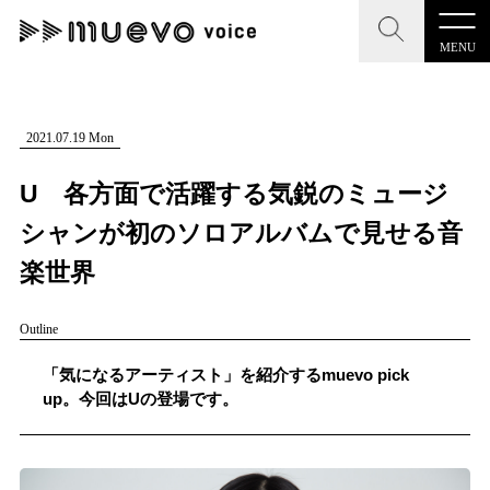
MENU
CLOSE
CLOSE
muevo media
記事を検索する
2021.07.19 Mon
"読者の声を形にする”音楽特化メディア
U 各方面で活躍する気鋭のミュージ
シャンが初のソロアルバムで見せる音
楽世界
MENU
人気ワード
Outline
記事一覧
#男性SSW
#ポップス
#女性SSW
#ロック
「気になるアーティスト」を紹介するmuevo pick
プレスリリース一覧
#男性シンガー
#HR/HM
#女性シンガー
up。今回はUの登場です。
会社概要
#ヒップホップ
#男性シンガーグループ
#R&B/ソウル
お問い合わせ