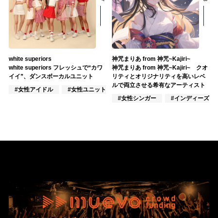
white superiors
神咒まりあ from 神咒~Kajiri~
white superiors フレッシュで“カワ
神咒まりあ from 神咒~Kajiri~ クオ
イイ”、ダンスボーカルユニット
リティとオリジナリティを高いレベ
ルで両立させる希有なアーティスト
#女性アイドル
#女性ユニット
#ポップス
#女性シンガー
#インディーズ