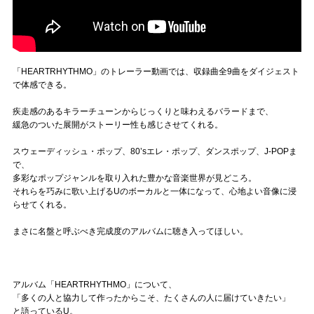
「HEARTRHYTHMO」のトレーラー動画では、収録曲全9曲をダイジェスト
で体感できる。
疾走感のあるキラーチューンからじっくりと味わえるバラードまで、
緩急のついた展開がストーリー性も感じさせてくれる。
スウェーディッシュ・ポップ、80’sエレ・ポップ、ダンスポップ、J-POPま
で、
多彩なポップジャンルを取り入れた豊かな音楽世界が見どころ。
それらを巧みに歌い上げるUのボーカルと一体になって、心地よい音像に浸
らせてくれる。
まさに名盤と呼ぶべき完成度のアルバムに聴き入ってほしい。
アルバム「HEARTRHYTHMO」について、
「多くの人と協力して作ったからこそ、たくさんの人に届けていきたい」
と語っているU。