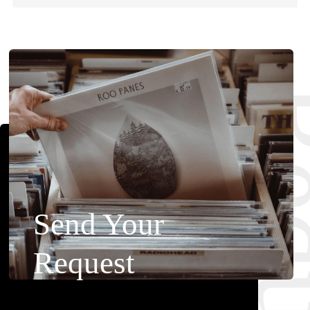
Requ
Send Your
Request