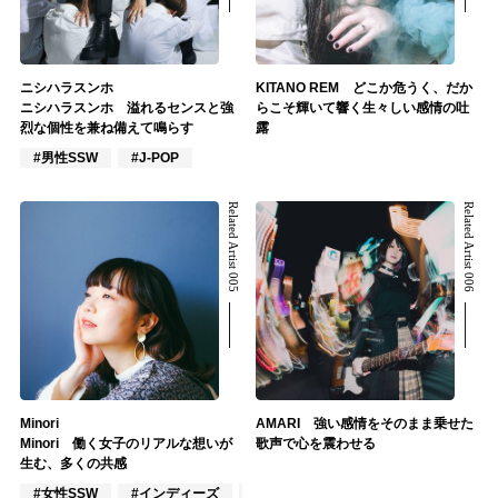
ニシハラスンホ
KITANO REM どこか危うく、だか
ニシハラスンホ 溢れるセンスと強
らこそ輝いて響く生々しい感情の吐
烈な個性を兼ね備えて鳴らす
露
#男性SSW
#J-POP
Related Artist 005
Related Artist 006
Minori
AMARI 強い感情をそのまま乗せた
Minori 働く女子のリアルな想いが
歌声で心を震わせる
生む、多くの共感
#女性SSW
#インディーズ
#ポップス