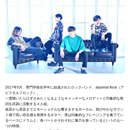
記事リクエスト
ログイン
LINK
muevoクラウドファンディング
muevoコミュニティ
ぶいクラ！by muevo
ぶいコミュ！by muevo
2017年5月、専門学校在学中に結成されたロックバンド、abysmal flock（ア
ビスモルフロック）。
一度聴いたら口ずさみたくなるようなキャッチーなメロディーと印象的な歌
ぶいマガ！ by muevo
詞を武器に活動する４人組。
低音から高音までエモーショナルな響きをするボーカル。煌びやかなサウン
ド感で高い存在感を発揮するギター。実は印象的なフレージングを奏でてい
Follow us
るベースにドラムと、各パートがそれぞれに魅力を放っているというのも一
つの特徴。