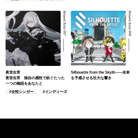
Related Artist 007
Related Artist 008
夜世生宵
Silhouette from the Skylit――未来
夜世生宵 独自の感性で紡ぐたった
を予感させる壮大な響き
一つの物語をあなたと
#女性シンガー
#インディーズ
#VTuber/VSinger