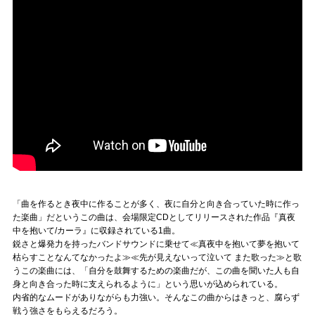
「曲を作るとき夜中に作ることが多く、夜に自分と向き合っていた時に作っ
た楽曲」だというこの曲は、会場限定CDとしてリリースされた作品『真夜
中を抱いて/カーラ』に収録されている1曲。
鋭さと爆発力を持ったバンドサウンドに乗せて≪真夜中を抱いて夢を抱いて
枯らすことなんてなかったよ≫≪先が見えないって泣いて また歌った≫と歌
うこの楽曲には、「自分を鼓舞するための楽曲だが、この曲を聞いた人も自
身と向き合った時に支えられるように」という思いが込められている。
内省的なムードがありながらも力強い。そんなこの曲からはきっと、腐らず
戦う強さをもらえるだろう。