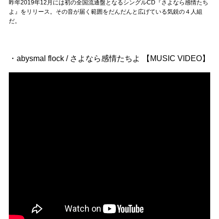
Official SNS
昨年2019年12月には初の全国流通盤となるシングルCD『さよなら感情たち
よ』をリリース。その音が届く範囲をだんだんと広げている気鋭の４人組
だ。
・abysmal flock / さよなら感情たちよ 【MUSIC VIDEO】