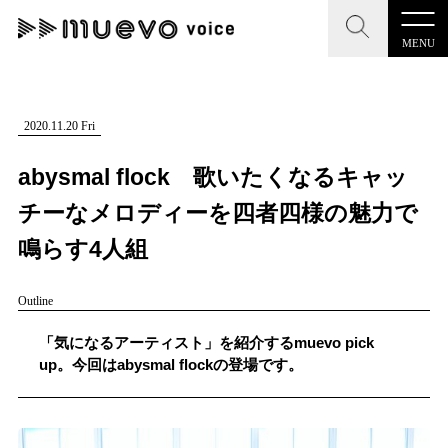
MENU
CLOSE
CLOSE
muevo media
記事を検索する
2020.11.20 Fri
"読者の声を形にする”音楽特化メディア
abysmal flock 歌いたくなるキャッ
チーなメロディーを四者四様の魅力で
鳴らす4人組
MENU
人気ワード
Outline
記事一覧
#男性SSW
#ポップス
#女性SSW
#ロック
「気になるアーティスト」を紹介するmuevo pick
プレスリリース一覧
#男性シンガー
#HR/HM
#女性シンガー
up。今回はabysmal flockの登場です。
会社概要
#ヒップホップ
#男性シンガーグループ
#R&B/ソウル
お問い合わせ