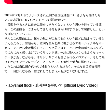
2019年12月4日にリリースされた初の全国流通盤CD『さよなら感情たち
よ』の表題曲。MVもバンドとして最初のMVだ。
「音楽を作るときに自分に嘘をつきたくない」という思いを持っている彼
ら。この楽曲も「ごまかしてきた部分もさらけ出すつもりで製作した」とい
う1曲となっている。
そんなこの楽曲には、彼らの魅力がこれでもかというほどに詰まっていると
いえるだろう。冒頭から、豊潤な歪みと共に響かせるエモーショナルなボー
カル。そこから音が爆発していくかと思いきや、どこか音頭感もあるリズム
でじわじわと盛り上げていくサウンド感。一緒に歌いたくなるようなキャッ
チーさがありながらも、オリジナリティも感じられるメロディー。そして煌
びやかなギターフレーズと、どこをとっても個性と魅力に溢れている。
いうなれば自己紹介代わりの1曲だといえるだろう。そんな自己紹介段階
で、一目ぼれならぬ一聴ぼれしてしまう人も少なくないはずだ。
・abysmal flock - 真夜中を抱いて [official Lyric Video]