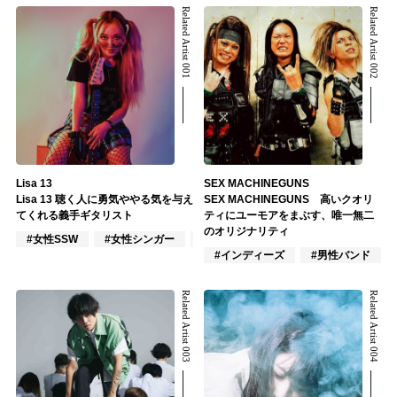
Related Artist 001
Related Artist 002
Lisa 13
SEX MACHINEGUNS
Lisa 13 聴く人に勇気ややる気を与え
SEX MACHINEGUNS 高いクオリ
てくれる義手ギタリスト
ティにユーモアをまぶす、唯一無二
のオリジナリティ
#女性SSW
#女性シンガー
#女性バンド
#インディーズ
#男性バンド
Related Artist 003
Related Artist 004