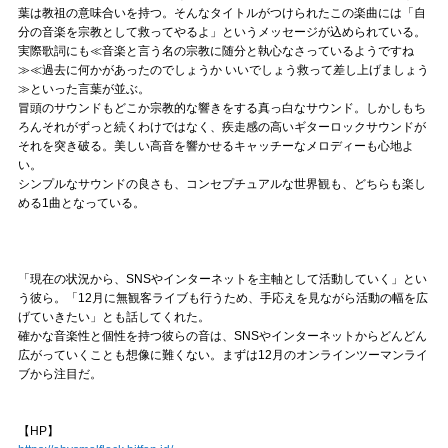
葉は教祖の意味合いを持つ。そんなタイトルがつけられたこの楽曲には「自
分の音楽を宗教として救ってやるよ」というメッセージが込められている。
実際歌詞にも≪音楽と言う名の宗教に随分と執心なさっているようですね
≫≪過去に何かがあったのでしょうか いいでしょう救って差し上げましょう
≫といった言葉が並ぶ。
冒頭のサウンドもどこか宗教的な響きをする真っ白なサウンド。しかしもち
ろんそれがずっと続くわけではなく、疾走感の高いギターロックサウンドが
それを突き破る。美しい高音を響かせるキャッチーなメロディーも心地よ
い。
シンプルなサウンドの良さも、コンセプチュアルな世界観も、どちらも楽し
める1曲となっている。
「現在の状況から、SNSやインターネットを主軸として活動していく」とい
う彼ら。「12月に無観客ライブも行うため、手応えを見ながら活動の幅を広
げていきたい」とも話してくれた。
確かな音楽性と個性を持つ彼らの音は、SNSやインターネットからどんどん
広がっていくことも想像に難くない。まずは12月のオンラインツーマンライ
ブから注目だ。
【HP】