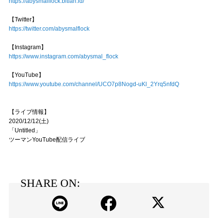
https://abysmalflock.bitfan.id/
【Twitter】
https://twitter.com/abysmalflock
【Instagram】
https://www.instagram.com/abysmal_flock
【YouTube】
https://www.youtube.com/channel/UCO7p8Nogd-uKl_2Yrq5nfdQ
【ライブ情報】
2020/12/12(土)
「Untitled」
ツーマンYouTube配信ライブ
SHARE ON: