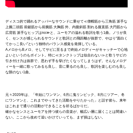
ディスコ的で踊れるアッパーなサウンドに乗せて≪僧帽筋から三角筋 派手な
上腕二頭筋 前鋸筋から前腕筋 大胸筋 外、内腹斜筋 割れる腹直筋 大円筋から
広背筋 派手なヒップはno≫と、ユーモアの溢れる歌詞を歌う1曲。ノリが良
く、センスが感じられるサウンドと歌詞との飛距離が抜群で、やはり“面白く
てかっこ良い”という独特のバランス感覚を発揮している。
AメロからBメロ、そしてサビに至るまで終始メロディーがキャッチーで心地
よいというのもポイント。特に≪タンクトップは似合わない≫と歌うサビの
引き付け力は抜群で、思わず手を挙げたくなってしまうはず。そんなメロデ
ィーを一緒に歌ってみるも良し、音に乗るのも良し、歌詞を楽しむのも良し
な隙のない1曲。
元々2020年は、「年始にワンマン、6月に鬼リンピック、8月にツアー、冬
にワンマンと、これまでやってきた活動をやりたかった」と話す彼ら。来年
はこれまで通りの活動ができることを祈るばかりだ。
確かなセンスとユーモアを持つ彼らの音楽が、幅広い層に届くことは間違い
ない。ここから改めて追いかけていっても、まず損はしない。