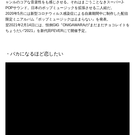
Official SNS
ャンルのコアな音楽性をも感じさせる。それはまごうことなきスーパーJ-
POPサウンド。日本のポップミュージックを拡張させる二人組だ。
2020年5月には新型コロナウィルス感染症による自粛期間中に制作した配信
限定ミニアルバム『ポップミュージックは止まらない』を発表。
翌2021年2月14日には、恒例GIG『ONIGAWARAの"まだまだチョコレイトを
ちょうだい"2021』を新代田FEVERにて開催予定。
・バカになるほど恋したい