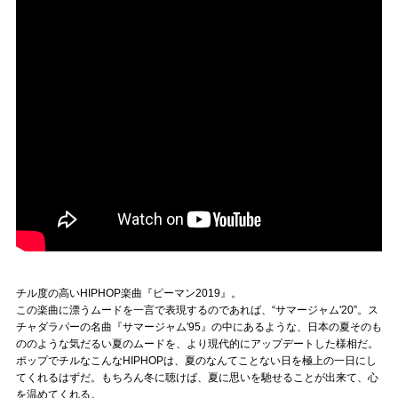
チル度の高いHIPHOP楽曲『ピーマン2019』。
この楽曲に漂うムードを一言で表現するのであれば、“サマージャム'20”。ス
チャダラパーの名曲『サマージャム'95』の中にあるような、日本の夏そのも
ののような気だるい夏のムードを、より現代的にアップデートした様相だ。
ポップでチルなこんなHIPHOPは、夏のなんてことない日を極上の一日にし
てくれるはずだ。もちろん冬に聴けば、夏に思いを馳せることが出来て、心
を温めてくれる。