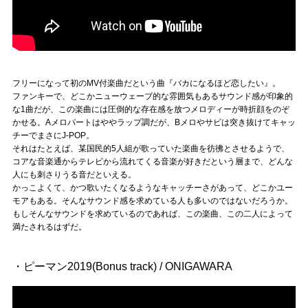
フリーになって初のMV付楽曲だという曲『バカになるほど恋したい』。
ファンキーで、どこかニューウェーブ的な雰囲気もあるサウンド感が印象的
な1曲だが、この楽曲には圧倒的な存在感を放つメロディーが時折顔をのぞ
かせる。Aメロパートはややラップ調だが、Bメロやサビは突き抜けてキャッ
チーでまさにJ-POP。
それはたとえば、某国民的5人組が歌っていた楽曲を彷彿とさせるようで、
コアな音楽通からテレビから流れてくる音楽が好きだという層まで、どんな
人にも刺さりうる音だといえる。
かっこよくて、かつ歌いたくなるようなキャッチーさがあって、どこかユー
モアもある。そんなサウンド感を求めている人も多いのではないだろうか。
もしそんなサウンドを求めているのであれば、この楽曲、この二人によって
満たされるはずだ。
・ピーマン2019(Bonus track) / ONIGAWARA