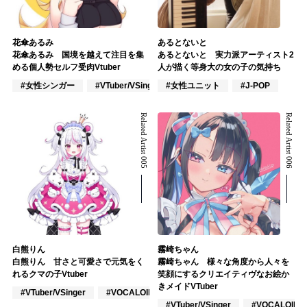
花傘あるみ
あるとないと
花傘あるみ 国境を越えて注目を集
あるとないと 実力派アーティスト2
める個人勢セルフ受肉Vtuber
人が描く等身大の女の子の気持ち
#女性シンガー
#VTuber/VSinger
#女性ユニット
#VOCALOID
#J-POP
Related Artist 005
Related Artist 006
白熊りん
霧崎ちゃん
白熊りん 甘さと可愛さで元気をく
霧崎ちゃん 様々な角度から人々を
れるクマの子Vtuber
笑顔にするクリエイティヴなお絵か
きメイドVTuber
#VTuber/VSinger
#VOCALOID
#アニメ/ゲーム
#VTuber/VSinger
#VOCALOID