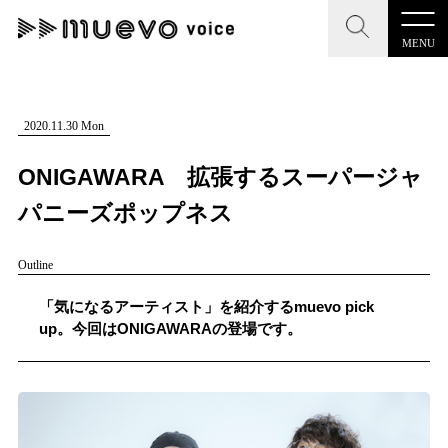
MENU
CLOSE
CLOSE
muevo media
記事を検索する
2020.11.30 Mon
"読者の声を形にする”音楽特化メディア
ONIGAWARA 拡張するスーパージャ
パニーズポップネス
Outline
MENU
人気ワード
記事一覧
「気になるアーティスト」を紹介するmuevo pick
#男性SSW
#ポップス
#女性SSW
#ロック
up。今回はONIGAWARAの登場です。
プレスリリース一覧
#男性シンガー
#HR/HM
#女性シンガー
会社概要
#ヒップホップ
#男性シンガーグループ
#R&B/ソウル
お問い合わせ