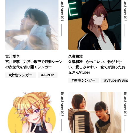
Related Artist 001
Related Artist 002
宮川愛李
久瀬和雅
宮川愛李 力強い歌声で邦楽シーン
久瀬和雅 かっこいい、歌が上手
の次世代を切り開くシンガー
い、親しみやすい 全てが揃ったお
兄さんVtuber
#女性シンガー
#J-POP
#男性シンガー
#VTuber/VSinger
Related Artist 003
Related Artist 004