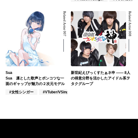
Related Artist 007
Related Artist 008
Sua
新世紀えぴっくすたぁネ申 —— 8人
Sua 凛とした歌声とポンコツな一
の得意分野を活かしたアイドル系ヲ
面のギャップが魅力の２次元モデル
タクグループ
#女性シンガー
#VTuber/VSinger
#作詞/作曲家