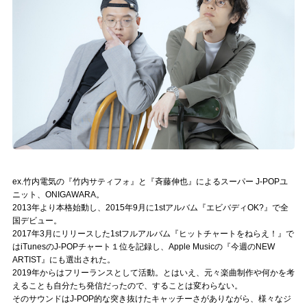
記事リクエスト
ログイン
LINK
muevoクラウドファンディング
muevoコミュニティ
ぶいクラ！by muevo
ex.竹内電気の『竹内サティフォ』と『斉藤伸也』によるスーパー J-POPユ
ニット、ONIGAWARA。
ぶいコミュ！by muevo
2013年より本格始動し、2015年9月に1stアルバム『エビバディOK?』で全
国デビュー。
2017年3月にリリースした1stフルアルバム『ヒットチャートをねらえ！』で
ぶいマガ！ by muevo
はiTunesのJ-POPチャート１位を記録し、Apple Musicの『今週のNEW
ARTIST』にも選出された。
2019年からはフリーランスとして活動。とはいえ、元々楽曲制作や何かを考
Follow us
えることも自分たち発信だったので、することは変わらない。
そのサウンドはJ-POP的な突き抜けたキャッチーさがありながら、様々なジ