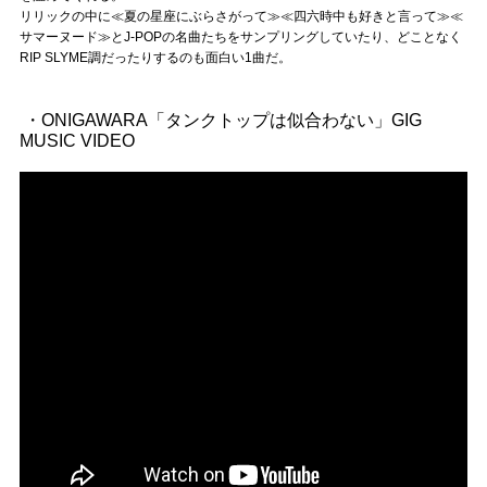
リリックの中に≪夏の星座にぶらさがって≫≪四六時中も好きと言って≫≪
サマーヌード≫とJ-POPの名曲たちをサンプリングしていたり、どことなく
RIP SLYME調だったりするのも面白い1曲だ。
・ONIGAWARA「タンクトップは似合わない」GIG
MUSIC VIDEO