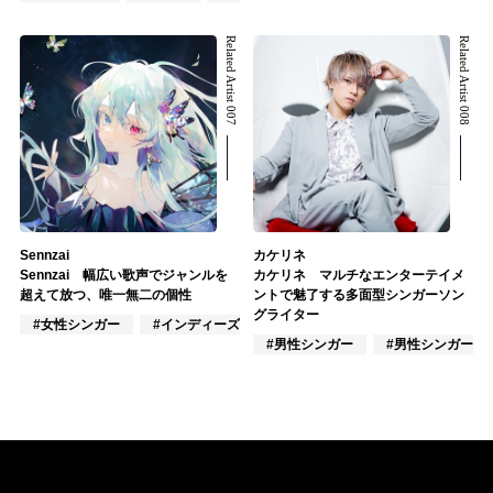
Related Artist 007
Related Artist 008
Sennzai
カケリネ
Sennzai 幅広い歌声でジャンルを
カケリネ マルチなエンターテイメ
超えて放つ、唯一無二の個性
ントで魅了する多面型シンガーソン
グライター
#女性シンガー
#インディーズ
#VTuber/VSinger
#男性シンガー
#男性シンガーグ