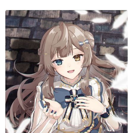
記事リクエスト
ログイン
LINK
muevoクラウドファンディング
muevoコミュニティ
ぶいクラ！by muevo
ぶいコミュ！by muevo
ぶいマガ！ by muevo
Follow us