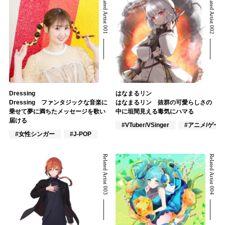
Related Artist 001
Related Artist 002
Dressing
はなまるリン
Dressing ファンタジックな音楽に
はなまるリン 抜群の可愛らしさの
乗せて夢に満ちたメッセージを歌い
中に垣間見える毒気にハマる
届ける
#VTuber/VSinger
#アニメ/ゲー
#女性シンガー
#J-POP
Related Artist 003
Related Artist 004