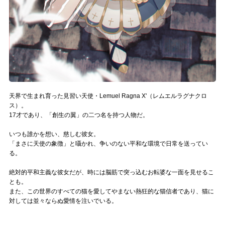
Official SNS
天界で生まれ育った見習い天使・Lemuel Ragna X'（レムエルラグナクロ
ス）。
17才であり、「創生の翼」の二つ名を持つ人物だ。
いつも誰かを想い、慈しむ彼女。
「まさに天使の象徴」と囁かれ、争いのない平和な環境で日常を送ってい
る。
絶対的平和主義な彼女だが、時には脳筋で突っ込むお転婆な一面を見せるこ
とも。
また、この世界のすべての猫を愛してやまない熱狂的な猫信者であり、猫に
対しては並々ならぬ愛情を注いでいる。