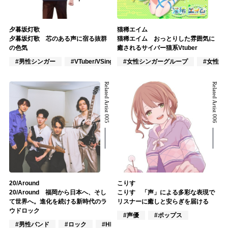
夕暮坂灯歌
猫稀エイム
夕暮坂灯歌 芯のある声に宿る抜群
猫稀エイム おっとりした雰囲気に
の色気
癒されるサイバー猫系Vtuber
#男性シンガー
#VTuber/VSinger
#女性シンガーグループ
#VOCALOID
#女性ア
Related Artist 005
Related Artist 006
20/Around
こりす
20/Around 福岡から日本へ、そし
こりす 「声」による多彩な表現で
て世界へ。進化を続ける新時代のラ
リスナーに癒しと安らぎを届ける
ウドロック
#声優
#ポップス
#男性バンド
#ロック
#HR/HM