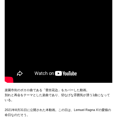
楽園市街のボカロ曲である「蕾丝花边」をカバーした動画。
別れと再会をテーマとした楽曲であり、切なげな雰囲気が漂う1曲になって
いる。
2021年8月31日に公開された本動画。この日は、Lemuel Ragna X'の愛猫の
命日なのだそう。