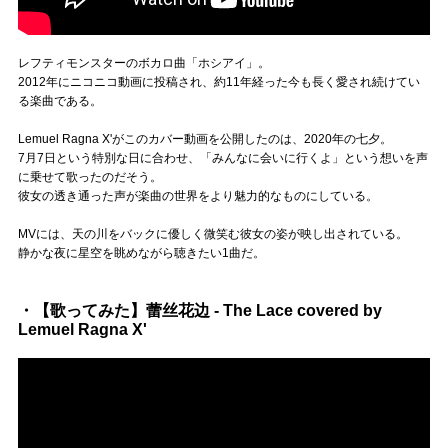
レフティモンスターのボカロ曲「ホシアイ」。
2012年にニコニコ動画に投稿され、約11年経った今も長く愛され続けてい
る楽曲である。
Lemuel Ragna X'がこのカバー動画を公開したのは、2020年の七夕。
7月7日という特別な日に合わせ、「みんなに会いに行くよ」という想いを声
に乗せて歌ったのだそう。
彼女の透き通った声が楽曲の世界をより魅力的なものにしている。
MVには、天の川をバックに優しく微笑む彼女の姿が映し出されている。
静かな夜に星空を眺めながら聴きたい1曲だ。
・【歌ってみた】蕾丝花边 - The Lace covered by
Lemuel Ragna X'