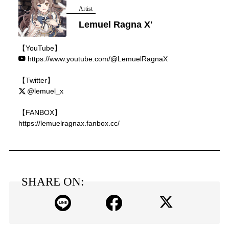
Artist
Lemuel Ragna X'
【YouTube】
https://www.youtube.com/@LemuelRagnaX
【Twitter】
@lemuel_x
【FANBOX】
https://lemuelragnax.fanbox.cc/
SHARE ON: