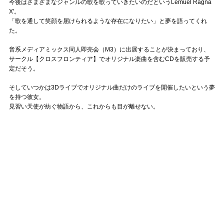
今後はさまざまなジャンルの歌を歌っていきたいのだというLemuel Ragna
X'。
「歌を通して笑顔を届けられるような存在になりたい」と夢を語ってくれ
た。
音系メディアミックス同人即売会（M3）に出展することが決まっており、
サークル【クロスフロンティア】でオリジナル楽曲を含むCDを販売する予
定だそう。
そしていつかは3Dライブでオリジナル曲だけのライブを開催したいという夢
を持つ彼女。
見習い天使が紡ぐ物語から、これからも目が離せない。