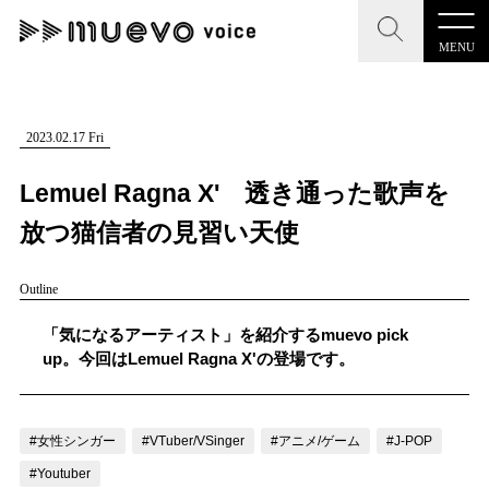
MENU
CLOSE
CLOSE
muevo media
記事を検索する
2023.02.17 Fri
"読者の声を形にする”音楽特化メディア
Lemuel Ragna X' 透き通った歌声を
放つ猫信者の見習い天使
Outline
MENU
人気ワード
記事一覧
「気になるアーティスト」を紹介するmuevo pick
#男性SSW
#ポップス
#女性SSW
#ロック
up。今回はLemuel Ragna X'の登場です。
プレスリリース一覧
#男性シンガー
#HR/HM
#女性シンガー
会社概要
#ヒップホップ
#男性シンガーグループ
#R&B/ソウル
#女性シンガー
#VTuber/VSinger
#アニメ/ゲーム
#J-POP
お問い合わせ
#Youtuber