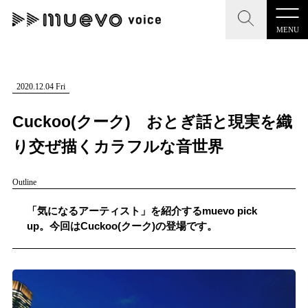
MENU
CLOSE
CLOSE
muevo media
記事を検索する
2020.12.04 Fri
"読者の声を形にする”音楽特化メディア
Cuckoo(クーク) おとぎ話と現実を織
り交ぜ描くカラフルな音世界
Outline
MENU
人気ワード
記事一覧
「気になるアーティスト」を紹介するmuevo pick
#男性SSW
#ポップス
#女性SSW
#ロック
up。今回はCuckoo(クーク)の登場です。
プレスリリース一覧
#男性シンガー
#HR/HM
#女性シンガー
会社概要
#ヒップホップ
#男性シンガーグループ
#R&B/ソウル
お問い合わせ