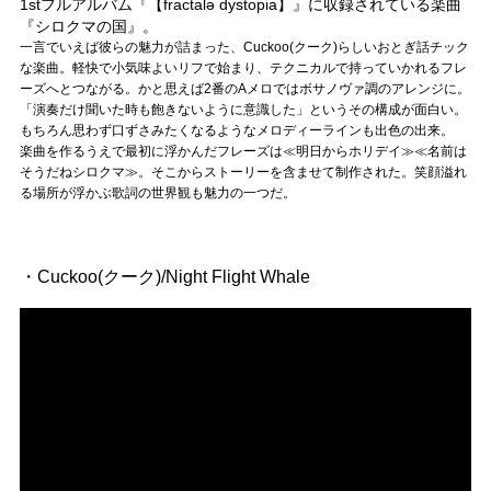
1stフルアルバム『【fractalə dystopia】』に収録されている楽曲
『シロクマの国』。
一言でいえば彼らの魅力が詰まった、Cuckoo(クーク)らしいおとぎ話チック
な楽曲。軽快で小気味よいリフで始まり、テクニカルで持っていかれるフレ
ーズへとつながる。かと思えば2番のAメロではボサノヴァ調のアレンジに。
「演奏だけ聞いた時も飽きないように意識した」というその構成が面白い。
もちろん思わず口ずさみたくなるようなメロディーラインも出色の出来。
楽曲を作るうえで最初に浮かんだフレーズは≪明日からホリデイ≫≪名前は
そうだねシロクマ≫。そこからストーリーを含ませて制作された。笑顔溢れ
る場所が浮かぶ歌詞の世界観も魅力の一つだ。
・Cuckoo(クーク)/Night Flight Whale