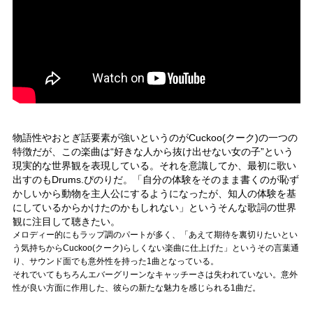
物語性やおとぎ話要素が強いというのがCuckoo(クーク)の一つの
特徴だが、この楽曲は“好きな人から抜け出せない女の子”という
現実的な世界観を表現している。それを意識してか、最初に歌い
出すのもDrums.ぴのりだ。「自分の体験をそのまま書くのが恥ず
かしいから動物を主人公にするようになったが、知人の体験を基
にしているからかけたのかもしれない」というそんな歌詞の世界
観に注目して聴きたい。
メロディー的にもラップ調のパートが多く、「あえて期待を裏切りたいとい
う気持ちからCuckoo(クーク)らしくない楽曲に仕上げた」というその言葉通
り、サウンド面でも意外性を持った1曲となっている。
それでいてもちろんエバーグリーンなキャッチーさは失われていない。意外
性が良い方面に作用した、彼らの新たな魅力を感じられる1曲だ。