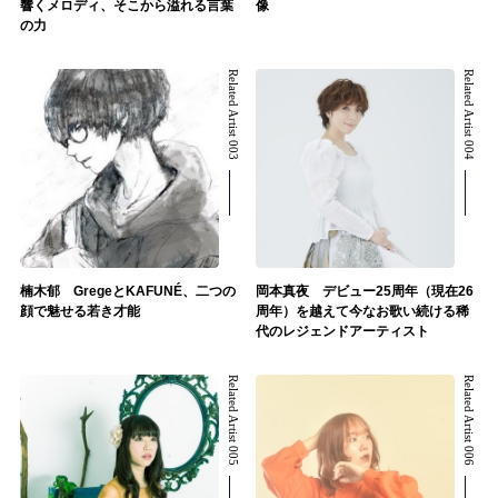
響くメロディ、そこから溢れる言葉
像
の力
Related Artist 003
Related Artist 004
楠木郁 GregeとKAFUNÉ、二つの
岡本真夜 デビュー25周年（現在26
顔で魅せる若き才能
周年）を越えて今なお歌い続ける稀
代のレジェンドアーティスト
Related Artist 005
Related Artist 006