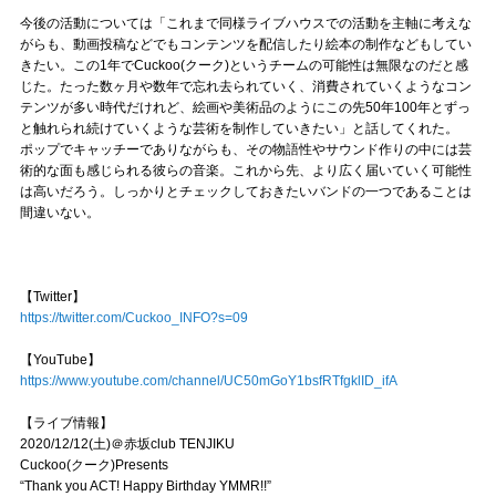
今後の活動については「これまで同様ライブハウスでの活動を主軸に考えな
がらも、動画投稿などでもコンテンツを配信したり絵本の制作などもしてい
きたい。この1年でCuckoo(クーク)というチームの可能性は無限なのだと感
じた。たった数ヶ月や数年で忘れ去られていく、消費されていくようなコン
テンツが多い時代だけれど、絵画や美術品のようにこの先50年100年とずっ
と触れられ続けていくような芸術を制作していきたい」と話してくれた。
ポップでキャッチーでありながらも、その物語性やサウンド作りの中には芸
術的な面も感じられる彼らの音楽。これから先、より広く届いていく可能性
は高いだろう。しっかりとチェックしておきたいバンドの一つであることは
間違いない。
【Twitter】
https://twitter.com/Cuckoo_INFO?s=09
【YouTube】
https://www.youtube.com/channel/UC50mGoY1bsfRTfgklID_ifA
【ライブ情報】
2020/12/12(土)＠赤坂club TENJIKU
Cuckoo(クーク)Presents
“Thank you ACT! Happy Birthday YMMR!!”