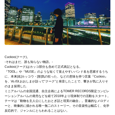
記事リクエスト
ログイン
LINK
muevoクラウドファンディング
muevoコミュニティ
Cuckoo(クーク)。
-それはまだ、誰も知らない物語。-
ぶいクラ！by muevo
Cuckoo(クーク)はカッコ部分も含めて正式表記となる。
『TOOL』や『MUSE』のような短くて覚えやすいバンド名を思索するうち
に、本来[名]カッコウ・[形]気の狂った、などの意味を持つ言葉『Cuckoo』
ぶいコミュ！by muevo
を、Vo./Gt.おおしまが誤って“クーク”と発音したことで、響きが気に入りそ
のまま採用した.
ぶいマガ！ by muevo
ミニアルバムの全国流通、自主企画によるTOWER RECORDS限定コンピレ
ーションアルバムの発売などを経て2018年より現体制での活動をスタート。
テーマは「動物を主人公にしたおとぎ話と現実の融合」。普遍的なメロディ
Follow us
ーと、映像的に描かれる唯一無二のストーリー。その音楽性は幅広く、化学
反応的で、ジャンルにとらわれることはない。