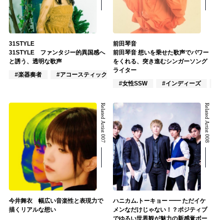
31STYLE
前田琴音
31STYLE ファンタジー的異国感へ
前田琴音 想いを乗せた歌声でパワー
と誘う、透明な歌声
をくれる、突き進むシンガーソング
ライター
#楽器奏者
#アコースティック
#女性SSW
#インディーズ
Related Artist 007
Related Artist 008
今井舞衣 幅広い音楽性と表現力で
ハニカム.トーキョー ━━ ただイケ
描くリアルな想い
メンなだけじゃない！？ポジティブ
でゆるい世界観が魅力の新感覚ボー