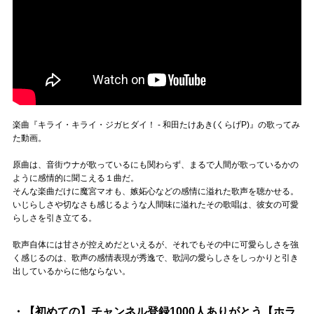
楽曲『キライ・キライ・ジガヒダイ！ - 和田たけあき(くらげP)』の歌ってみ
た動画。
原曲は、音街ウナが歌っているにも関わらず、まるで人間が歌っているかの
ように感情的に聞こえる１曲だ。
そんな楽曲だけに魔宮マオも、嫉妬心などの感情に溢れた歌声を聴かせる。
いじらしさや切なさも感じるような人間味に溢れたその歌唱は、彼女の可愛
らしさを引き立てる。
歌声自体には甘さが控えめだといえるが、それでもその中に可愛らしさを強
く感じるのは、歌声の感情表現が秀逸で、歌詞の愛らしさをしっかりと引き
出しているからに他ならない。
・【初めての】チャンネル登録1000人ありがとう【ホラ