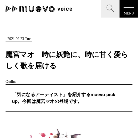
MENU
CLOSE
CLOSE
muevo media
記事を検索する
2021.02.23 Tue
"読者の声を形にする”音楽特化メディア
魔宮マオ 時に妖艶に、時に甘く愛ら
しく歌を届ける
Outline
MENU
人気ワード
記事一覧
「気になるアーティスト」を紹介するmuevo pick
#男性SSW
#ポップス
#女性SSW
#ロック
up。今回は魔宮マオの登場です。
プレスリリース一覧
#男性シンガー
#HR/HM
#女性シンガー
会社概要
#ヒップホップ
#男性シンガーグループ
#R&B/ソウル
お問い合わせ