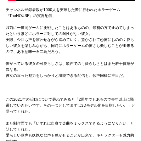
チャンネル登録者数が1000人を突破した際に行われたホラーゲーム
『TheHOUSE』の実況配信。
以前に一度同ゲームに挑戦したことはあるものの、最初の方で止めてしまっ
たというほどにホラーに対しての耐性がない彼女。
実際、今回も声を震わせながら進めていく。驚かされて恐怖におののく愛ら
しい彼女を楽しみながら、同時にホラーゲームの怖さも楽しむことが出来る
ので、ある意味一石二鳥だろう。
怖がっている彼女の可愛らしさは、歌声での可愛らしさとはまた若干質感が
異なる。
彼女の違った魅力をしっかりと堪能できる配信も、歌声同様に注目だ。
この2021年の活動について尋ねてみると「2周年でもあるので去年以上に飛
躍していきたいです。その一つとしてまずは3Dモデル化を目指したい。」と
語ってくれた。
また制作面でも「いずれは自身で楽曲をミックスできるようになりたい」と
話してくれた。
愛らしい歌声も妖艶な歌声も聴かせることが出来て、キャラクターも魅力的