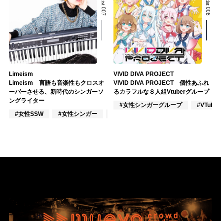
Limeism
VIVID DIVA PROJECT
Limeism 言語も音楽性もクロスオ
VIVID DIVA PROJECT 個性あふれ
ーバーさせる、新時代のシンガーソ
るカラフルな８人組Vtuberグループ
ングライター
#女性シンガーグループ
#VTuber
#女性SSW
#女性シンガー
#楽器奏者