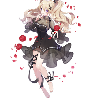
記事リクエスト
ログイン
LINK
muevoクラウドファンディング
muevoコミュニティ
ぶいクラ！by muevo
ぶいコミュ！by muevo
ぶいマガ！ by muevo
Follow us