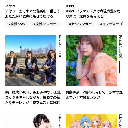
アヤヲ
Ridel.
アヤヲ まっすぐな音楽を、優しく
Ridel. ドラマチックで表現力豊かな
あたたかい歌声に乗せて届ける
歌声に、元気をもらえる
#女性SSW
#女性シンガー
#女性シンガーグループ
#女性シンガー
#インディーズ
Related Artist 005
Related Artist 006
鶴 結成15周年。親しみやすい王道
齊藤伶奈 2足のわらじで一歩ずつ進
ロックを鳴らしながら、故郷での新
んでいく本格派シンガー
たなチャレンジ「鶴フェス」に臨む
Related Artist 007
Related Artist 008