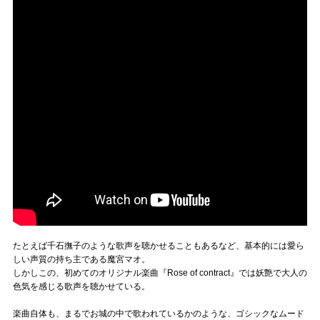
たとえば千石撫子のような歌声を聴かせることもあるなど、基本的には愛ら
しい声質の持ち主である魔宮マオ。
しかしこの、初めてのオリジナル楽曲『Rose of contract』では妖艶で大人の
色気を感じる歌声を聴かせている。
楽曲自体も、まるでお城の中で歌われているかのような、ゴシックなムード