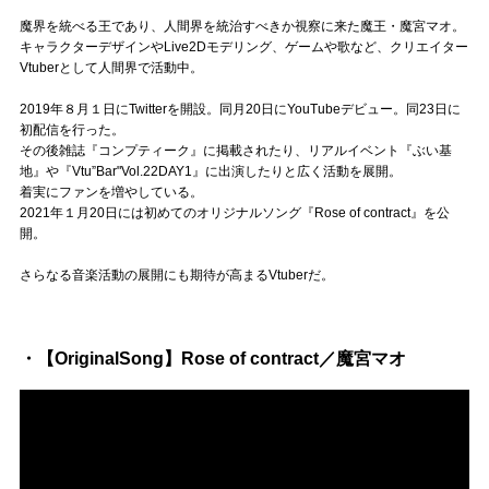
Official SNS
魔界を統べる王であり、人間界を統治すべきか視察に来た魔王・魔宮マオ。
キャラクターデザインやLive2Dモデリング、ゲームや歌など、クリエイター
Vtuberとして人間界で活動中。
2019年８月１日にTwitterを開設。同月20日にYouTubeデビュー。同23日に
初配信を行った。
その後雑誌『コンプティーク』に掲載されたり、リアルイベント『ぶい基
地』や『Vtu”Bar"Vol.22DAY1』に出演したりと広く活動を展開。
着実にファンを増やしている。
2021年１月20日には初めてのオリジナルソング『Rose of contract』を公
開。
さらなる音楽活動の展開にも期待が高まるVtuberだ。
・【OriginalSong】Rose of contract／魔宮マオ