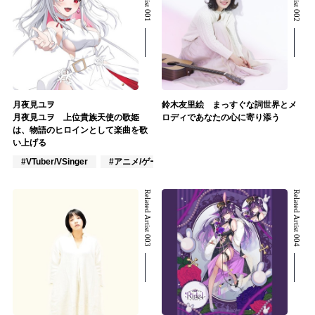
月夜見ユヲ
鈴木友里絵 まっすぐな詞世界とメ
月夜見ユヲ 上位貴族天使の歌姫
ロディであなたの心に寄り添う
は、物語のヒロインとして楽曲を歌
い上げる
#VTuber/VSinger
#アニメ/ゲーム
Related Artist 003
Related Artist 004