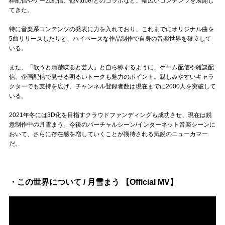
枠配信やゲーム配信、他Vtuberとのコラボなど、幅広いコンテンツを展開し
Official SNS
てきた。
特に音楽系コンテンツの発表に力を入れており、これまでにオリジナル曲を
5曲リリースしたりと、ハイペースな作品制作で自身の音楽世界を確立して
いる。
また、「歌うと清楚喋ると芸人」と自ら称するように、ゲーム配信や雑談配
信、企画配信で見せる明るいトークも魅力のポイント。親しみやすいキャラ
クターでも支持を広げ、チャンネル登録者数は現在までに2000人を突破して
いる。
2021年冬には3D化を目指すクラウドファンディングも成功させ、現在は鋭
意制作中の月雪まう。今後のバーチャルシーン/インターネット音楽シーンに
おいて、さらに存在感を増していくことが期待される気鋭のニューカマー
だ。
・この世界について / 月雪まう 【Official MV】