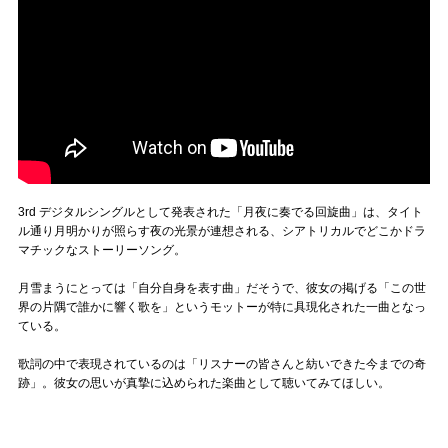
3rd デジタルシングルとして発表された「月夜に奏でる回旋曲」は、タイト
ル通り月明かりが照らす夜の光景が連想される、シアトリカルでどこかドラ
マチックなストーリーソング。
月雪まうにとっては「自分自身を表す曲」だそうで、彼女の掲げる「この世
界の片隅で誰かに響く歌を」というモットーが特に具現化された一曲となっ
ている。
歌詞の中で表現されているのは「リスナーの皆さんと紡いできた今までの奇
跡」。彼女の思いが真摯に込められた楽曲として聴いてみてほしい。