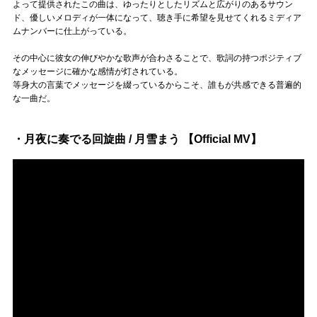
よって提供されたこの曲は、ゆったりとしたリズムと広がりのあるサウン
ド、優しいメロディが一体になって、聴き手に希望を見せてくれるミディア
ムナンバーに仕上がっている。
その中心に彼女の伸びやかな歌声が合わさることで、歌詞の持つポジティブ
なメッセージに確かな感情が灯されている。
等身大の言葉でメッセージを綴っているからこそ、誰もが共感できる普遍的
な一曲だ。
・月夜に奏でる回旋曲 / 月雪まう 【Official MV】