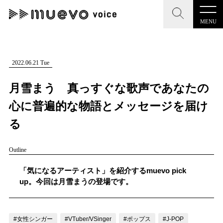
MENU
CLOSE
CLOSE
muevo media
記事を検索する
2022.06.21 Tue
"読者の声を形にする”音楽特化メディア
月雪まう 真っすぐな歌声であなたの
心に普遍的な物語とメッセージを届け
る
MENU
人気ワード
Outline
記事一覧
#男性SSW
#ポップス
#女性SSW
#ロック
「気になるアーティスト」を紹介するmuevo pick
プレスリリース一覧
#男性シンガー
#HR/HM
#女性シンガー
up。今回は月雪まうの登場です。
会社概要
#ヒップホップ
#男性シンガーグループ
#R&B/ソウル
お問い合わせ
#女性シンガー
#VTuber/VSinger
#ポップス
#J-POP