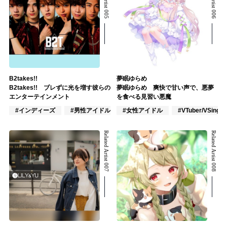
B2takes!!
夢眠ゆらめ
B2takes!! ブレずに光を増す彼らの
夢眠ゆらめ 爽快で甘い声で、悪夢
エンターテインメント
を食べる見習い悪魔
#インディーズ
#男性アイドル
#女性アイドル
#男性ユニット
#VTuber/VSinger
Related Artist 007
Related Artist 008