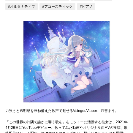
#オルタナティブ
#アコースティック
#ピアノ
記事リクエスト
ログイン
LINK
muevoクラウドファンディング
muevoコミュニティ
ぶいクラ！by muevo
ぶいコミュ！by muevo
ぶいマガ！ by muevo
力強さと透明感を兼ね備えた歌声で魅せるVsinger/Vtuber、月雪まう。
「この世界の片隅で誰かに響く歌を」をモットーに活動する彼女は、2021年
Follow us
4月29日にYouTubeデビュー。歌ってみた動画やオリジナル曲MVの投稿、歌