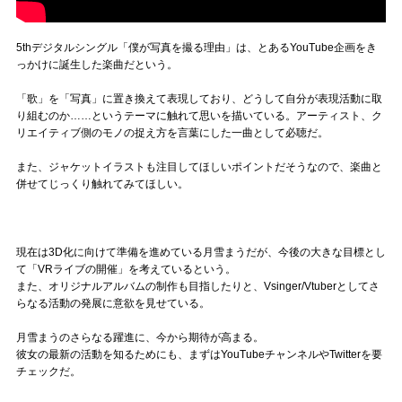
5thデジタルシングル「僕が写真を撮る理由」は、とあるYouTube企画をき
っかけに誕生した楽曲だという。
「歌」を「写真」に置き換えて表現しており、どうして自分が表現活動に取
り組むのか……というテーマに触れて思いを描いている。アーティスト、ク
リエイティブ側のモノの捉え方を言葉にした一曲として必聴だ。
また、ジャケットイラストも注目してほしいポイントだそうなので、楽曲と
併せてじっくり触れてみてほしい。
現在は3D化に向けて準備を進めている月雪まうだが、今後の大きな目標とし
て「VRライブの開催」を考えているという。
また、オリジナルアルバムの制作も目指したりと、Vsinger/Vtuberとしてさ
らなる活動の発展に意欲を見せている。
月雪まうのさらなる躍進に、今から期待が高まる。
彼女の最新の活動を知るためにも、まずはYouTubeチャンネルやTwitterを要
チェックだ。