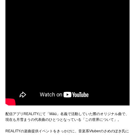
配信アプリREALITYにて「Mäü」名義で活動していた際のオリジナル曲で、
現在も月雪まうの代表曲のひとつとなっている「この世界について」。
REALITYの楽曲提供イベントをきっかけに、音楽系Vtuberのさめのぽき氏に