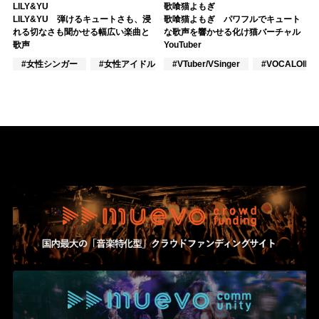
LILY&YU
歌喰猫よもぎ
LILY&YU 弾けるキュートさも、浸
歌喰猫よもぎ パワフルでキュート
れる切なさも聞かせる幅広い楽曲と
な歌声を響かせる化け猫バーチャル
歌声
YouTuber
#女性シンガー
#女性アイドル
#VTuber/VSinger
#J-POP
#VOCALOID