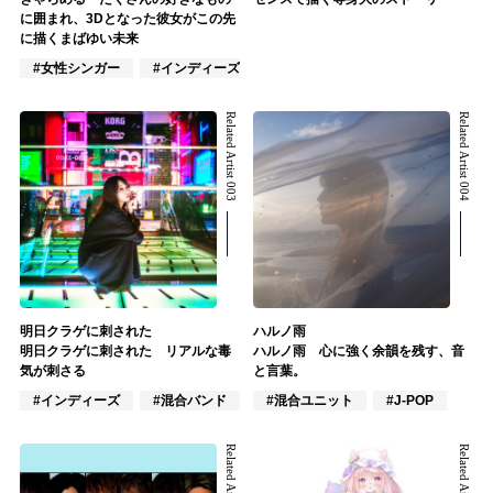
に囲まれ、3Dとなった彼女がこの先
に描くまばゆい未来
#女性シンガー
#インディーズ
#VTuber/VSinger
Related Artist 003
Related Artist 004
明日クラゲに刺された
ハルノ雨
明日クラゲに刺された リアルな毒
ハルノ雨 心に強く余韻を残す、音
気が刺さる
と言葉。
#インディーズ
#混合バンド
#混合ユニット
#混合ユニット
#J-POP
Related Artist 005
Related Artist 006