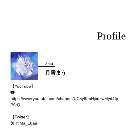
Profile
Artist
月雪まう
【YouTube】
https://www.youtube.com/channel/UC5y6frsHjbuzwMyd4fp
PArQ
【Twitter】
@Ma_18aa