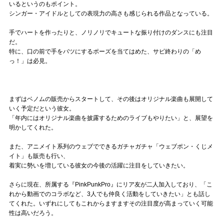
いるというのもポイント。
シンガー・アイドルとしての表現力の高さも感じられる作品となっている。
手でハートを作ったりと、ノリノリでキュートな振り付けのダンスにも注目
だ。
特に、口の前で手をバツにするポーズを当てはめた、サビ終わりの「め
っ！」は必見。
まずはベノムの販売からスタートして、その後はオリジナル楽曲も展開して
いく予定だという彼女。
「年内にはオリジナル楽曲を披露するためのライブもやりたい」と、展望を
明かしてくれた。
また、アニメイト系列のウェブでできるガチャガチャ「ウェブポン・くじメ
イト」も販売も行い、
着実に勢いを増している彼女の今後の活躍に注目をしていきたい。
さらに現在、所属する『PinkPunkPro』にリア友が二人加入しており、「こ
れから動画でのコラボなど、3人でも仲良く活動をしていきたい」とも話し
てくれた。いずれにしてもこれからますますその注目度が高まっていく可能
性は高いだろう。