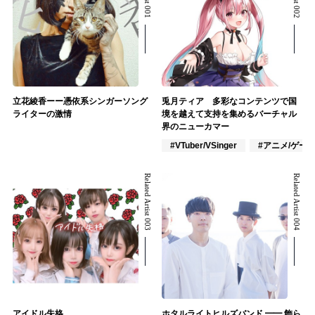
立花綾香ーー憑依系シンガーソング
兎月ティア 多彩なコンテンツで国
ライターの激情
境を越えて支持を集めるバーチャル
界のニューカマー
#VTuber/VSinger
#アニメ/ゲー
Related Artist 003
Related Artist 004
アイドル失格
ホタルライトヒルズバンド ━━ 飾ら