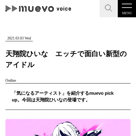
MENU
CLOSE
CLOSE
muevo media
記事を検索する
2021.03.03 Wed
"読者の声を形にする”音楽特化メディア
天翔院ひいな エッチで面白い新型の
アイドル
Outline
MENU
人気ワード
記事一覧
「気になるアーティスト」を紹介するmuevo pick
#男性SSW
#ポップス
#女性SSW
#ロック
up。今回は天翔院ひいなの登場です。
プレスリリース一覧
#男性シンガー
#HR/HM
#女性シンガー
会社概要
#ヒップホップ
#男性シンガーグループ
#R&B/ソウル
お問い合わせ