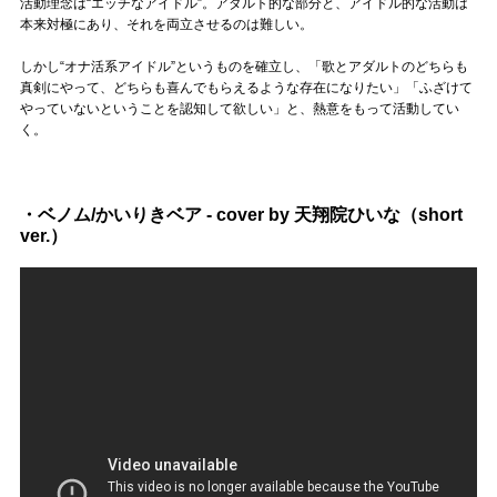
Official SNS
活動理念は“エッチなアイドル”。アダルト的な部分と、アイドル的な活動は
本来対極にあり、それを両立させるのは難しい。
しかし“オナ活系アイドル”というものを確立し、「歌とアダルトのどちらも
真剣にやって、どちらも喜んでもらえるような存在になりたい」「ふざけて
やっていないということを認知して欲しい」と、熱意をもって活動してい
く。
・ベノム/かいりきベア - cover by 天翔院ひいな（short
ver.）