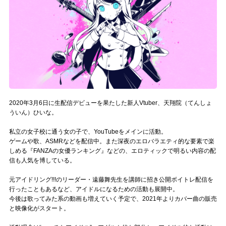
記事リクエスト
ログイン
LINK
muevoクラウドファンディング
2020年3月6日に生配信デビューを果たした新人Vtuber、天翔院（てんしょ
muevoコミュニティ
ういん）ひいな。
ぶいクラ！by muevo
私立の女子校に通う女の子で、YouTubeをメインに活動。
ゲームや歌、ASMRなどを配信中。また深夜のエロバラエティ的な要素で楽
しめる『FANZAの女優ランキング』などの、エロティックで明るい内容の配
ぶいコミュ！by muevo
信も人気を博している。
ぶいマガ！ by muevo
元アイドリング!!!のリーダー・遠藤舞先生を講師に招き公開ボイトレ配信を
行ったこともあるなど、アイドルになるための活動も展開中。
今後は歌ってみた系の動画も増えていく予定で、2021年よりカバー曲の販売
Follow us
と映像化がスタート。