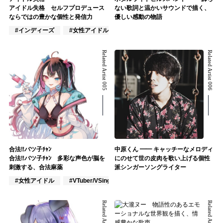
アイドル失格 セルフプロデュース
ない歌詞と温かいサウンドで描く、
ならではの豊かな個性と発信力
優しい感動の物語
#インディーズ
#女性アイドル
#混合アイドル
Related Artist 005
Related Artist 006
合法‼︎バツ子ﾁｬﾝ
中原くん ━━ キャッチーなメロディ
合法‼︎バツ子ﾁｬﾝ 多彩な声色が脳を
にのせて世の皮肉を歌い上げる個性
刺激する、合法麻薬
派シンガーソングライター
#女性アイドル
#VTuber/VSinger
#VOCALOID
Related Artist 007
Related Artist 008