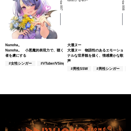
Nanoha。
大瀧ヌー
Nanoha。 小悪魔的表現力で、聴く
大瀧ヌー 物語性のあるエモーショ
者を虜にする
ナルな世界観を描く、情感豊かな歌
声
#女性シンガー
#VTuber/VSinger
#VOCALOID
#男性SSW
#男性シンガー