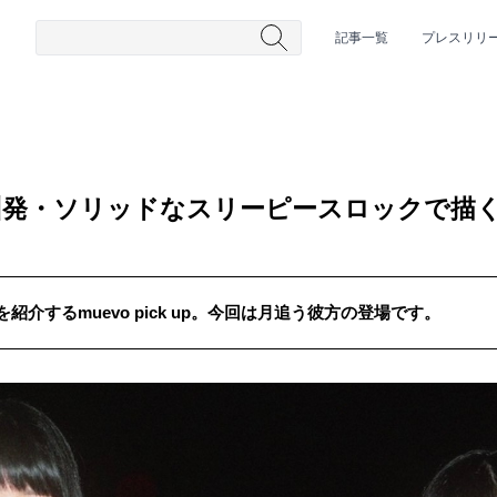
記事一覧
プレスリリ
州発・ソリッドなスリーピースロックで描
介するmuevo pick up。今回は月追う彼方の登場です。
#HR/HM
#女性シンガー
#ヒップホップ
#男性シンガーグルー