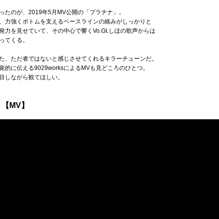
たのが、2019年5月MV公開の「プラチナ」。
、力強くボトムを支えるベースラインの絡みがしっかりと
力を見せていて、その中心で響くVo.Gt.しほの歌声からは
ってくる。
た、ただ者ではないと感じさせてくれるキラーチューンだ。
的に伝える9029worksによるMVも見どころのひとつ。
目しながら観てほしい。
 【MV】