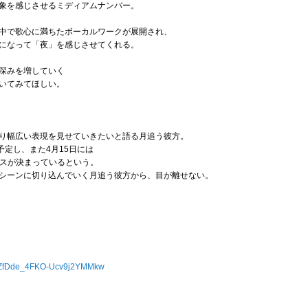
象を感じさせるミディアムナンバー。
中で歌心に満ちたボーカルワークが展開され、
になって「夜」を感じさせてくれる。
深みを増していく
いてみてほしい。
り幅広い表現を見せていきたいと語る月追う彼方。
予定し、また4月15日には
リリースが決まっているという。
シーンに切り込んでいく月追う彼方から、目が離せない。
UCZfDde_4FKO-Ucv9j2YMMkw