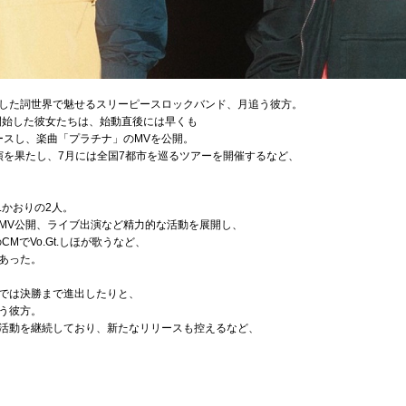
した詞世界で魅せるスリーピースロックバンド、月追う彼方。
を開始した彼女たちは、始動直後には早くも
リリースし、楽曲「プラチナ」のMVを公開。
に出演を果たし、7月には全国7都市を巡るツアーを開催するなど、
o.かおりの2人。
MV公開、ライブ出演など精力的な活動を展開し、
MでVo.Gt.しほが歌うなど、
あった。
では決勝まで進出したりと、
う彼方。
活動を継続しており、新たなリリースも控えるなど、