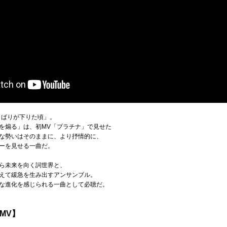
夜のとばりが下りた頃」。
を煽る」は、初MV「プラチナ」で見せた
な勢いはそのままに、より抒情的に、
ーを見せる一曲だ。
ら未来を向く詞世界と、
えて緩急を生み出すアンサンブル。
な進化を感じられる一曲として必聴だ。
MV】