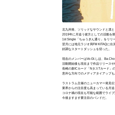
Official SNS
北九州発、ソリッドなサウンドと凛と
2019年に月追う彼方としての活動
1st Single「ちゅうぎん通り」を
翌月には地元ラジオ局FM KITAQ
好調なスタートダッシュを切った。
現在のメンバーはVo.Gt.しほ、Ba.Ch
活動開始後も現在まで作品リリースや
長崎の新ICカード「NタスTカード」のC
意外な方向でのメディアタイアップも
ラストラム主催のニューカマー発見伝
業界からの注目度も高まっている月追
コロナ禍の現在も可能な範囲でライブ
今後ますます要注目のバンドだ。