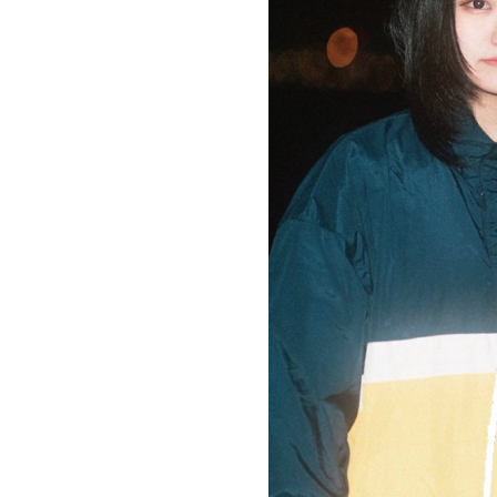
お問い合わせ
記事リクエスト
ログイン
LINK
muevoクラウドファンディング
muevoコミュニティ
ぶいクラ！by muevo
ぶいコミュ！by muevo
ぶいマガ！ by muevo
Follow us