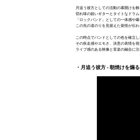
月追う彼方としての活動の幕開けを飾っ
切れ味の鋭いギターとタイトなドラム
「ロックバンド」としての一体感や爆発
この先の道のりを見据えた覚悟が伝わ
この時点でバンドとしての色を確立し
その疾走感やエモさ、決意の表情を視覚
ライブ感のある映像と音楽の融合に注
・月追う彼方 - 朝焼けを煽る