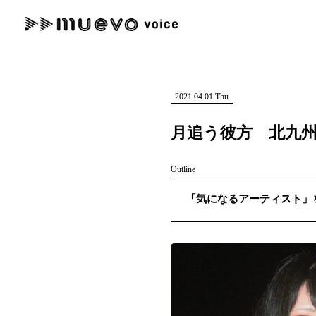
muevo media
記事を検索する
"読者の声を形にする”音楽特化メディア
2021.04.01 Thu
月追う彼方 北九
Outline
人気ワード
「気になるアーティスト」を紹
MENU
#男性SSW
#ポップス
#女性SSW
#ロック
#男性シンガー
記事一覧
プレスリリース一覧
会社概要