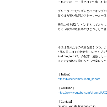
これまでのリード曲とはまた違った印
グルーヴィーなリズムとバッキングの
甘くほろ苦い歌詞のストーリーと一体
表現の幅を広げ、バンドとしてさらに
月追う彼方の最新形のひとつとして聴
今後は自分たちの武器を磨きつつ、よ
4月27日には下北沢近松でのライブを
2nd Single「22」の配信・通販
ますます勢いを増しながら邦楽ロック
【Twitter】
https://twitter.com/tsukiou_kanata
【YouTube】
https://www.youtube.com/channel/
【Contact】
tsukiou_kanata@yahoo.co.jp