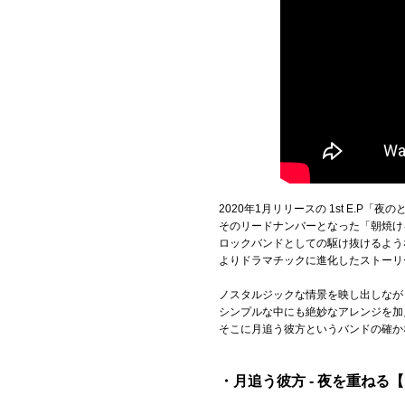
2020年1月リリースの 1st E.P「
そのリードナンバーとなった「朝焼け
ロックバンドとしての駆け抜けるよう
よりドラマチックに進化したストーリ
ノスタルジックな情景を映し出しなが
シンプルな中にも絶妙なアレンジを加
そこに月追う彼方というバンドの確か
・月追う彼方 - 夜を重ねる【