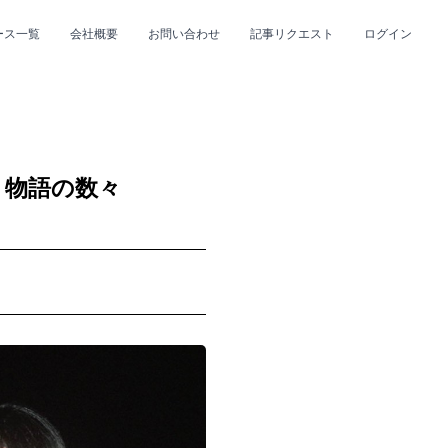
ース一覧
会社概要
お問い合わせ
記事リクエスト
ログイン
CLOSE
CLOSE
く物語の数々
プ
#R&B/ソウル