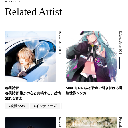
muevo voice
Related Artist
Related Artist 001
Related Artist 002
春風詩音
Sifar キレのある歌声で引き付ける電
春風詩音 誰かの心と共鳴する、感情
脳世界シンガー
溢れる音楽
#女性SSW
#インディーズ
#ポップス