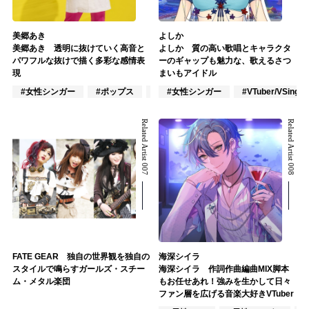
美郷あき
よしか
美郷あき 透明に抜けていく高音と
よしか 質の高い歌唱とキャラクタ
パワフルな抜けで描く多彩な感情表
ーのギャップも魅力な、歌えるさつ
現
まいもアイドル
#女性シンガー
#ポップス
#アニメ/ゲーム
#女性シンガー
#VTuber/VSinger
Related Artist 007
Related Artist 008
FATE GEAR 独自の世界観を独自の
海深シイラ
スタイルで鳴らすガールズ・スチー
海深シイラ 作詞作曲編曲MIX脚本
ム・メタル楽団
もお任せあれ！強みを生かして日々
ファン層を広げる音楽大好きVTuber