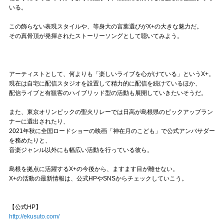
いる。
この飾らない表現スタイルや、等身大の言葉選びがX+の大きな魅力だ。
その真骨頂が発揮されたストーリーソングとして聴いてみよう。
アーティストとして、何よりも「楽しいライブを心がけている」というX+。
現在は自宅に配信スタジオを設置して精力的に配信を続けているほか、
配信ライブと有観客のハイブリッド型の活動も展開していきたいそうだ。
また、東京オリンピックの聖火リレーでは日高が島根県のピックアップラン
ナーに選出されたり、
2021年秋に全国ロードショーの映画「神在月のこども」で公式アンバサダー
を務めたりと、
音楽ジャンル以外にも幅広い活動を行っている彼ら。
島根を拠点に活躍するX+の今後から、ますます目が離せない。
X+の活動の最新情報は、公式HPやSNSからチェックしていこう。
【公式HP】
http://ekusuto.com/