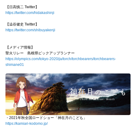
【日高慎二 Twitter】
https://twitter.com/hidakashinji
【澁谷健史 Twitter】
https://twitter.com/shibuyakenji
【メディア情報】
聖火リレー 島根県ピックアップランナー
https://olympics.com/tokyo-2020/ja/torch/torchbearers/torchbearers-
shimane01
・2021年秋全国ロードショー「神在月のこども」
https://kamiari-kodomo.jp/