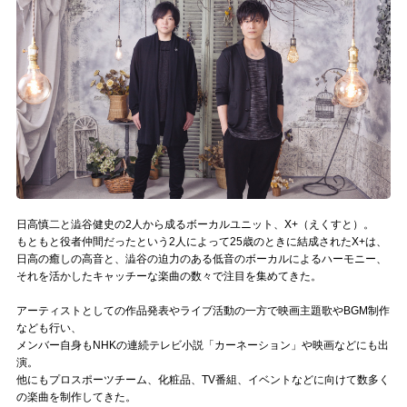
記事リクエスト
ログイン
LINK
muevoクラウドファンディング
muevoコミュニティ
日高慎二と澁谷健史の2人から成るボーカルユニット、X+（えくすと）。
ぶいクラ！by muevo
もともと役者仲間だったという2人によって25歳のときに結成されたX+は、
日高の癒しの高音と、澁谷の迫力のある低音のボーカルによるハーモニー、
ぶいコミュ！by muevo
それを活かしたキャッチーな楽曲の数々で注目を集めてきた。
アーティストとしての作品発表やライブ活動の一方で映画主題歌やBGM制作
ぶいマガ！ by muevo
なども行い、
メンバー自身もNHKの連続テレビ小説「カーネーション」や映画などにも出
演。
Follow us
他にもプロスポーツチーム、化粧品、TV番組、イベントなどに向けて数多く
の楽曲を制作してきた。