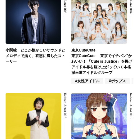
Related Artist 003
Related Artist 004
小関峻 どこか懐かしいサウンドと
東京CuteCute
メロディで描く、哀愁に満ちたスト
東京CuteCute 東京でイチバン"か
ーリー
わいい！ 「Cute is Justice」を掲げ
アイドル界を駆け上がっていく本格
派王道アイドルグループ
#女性アイドル
#ポップス
#
Related Artist 005
Related Artist 006