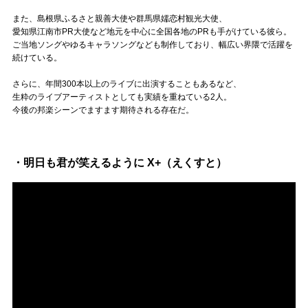
Official SNS
また、島根県ふるさと親善大使や群馬県嬬恋村観光大使、
愛知県江南市PR大使など地元を中心に全国各地のPRも手がけている彼ら。
ご当地ソングやゆるキャラソングなども制作しており、幅広い界隈で活躍を
続けている。
さらに、年間300本以上のライブに出演することもあるなど、
生粋のライブアーティストとしても実績を重ねている2人。
今後の邦楽シーンでますます期待される存在だ。
・明日も君が笑えるように X+（えくすと）