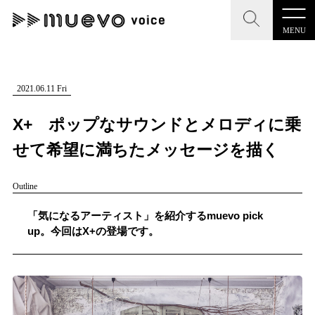
MENU
CLOSE
CLOSE
muevo media
記事を検索する
2021.06.11 Fri
"読者の声を形にする”音楽特化メディア
X+ ポップなサウンドとメロディに乗
せて希望に満ちたメッセージを描く
Outline
MENU
人気ワード
記事一覧
「気になるアーティスト」を紹介するmuevo pick
#男性SSW
#ポップス
#女性SSW
#ロック
up。今回はX+の登場です。
プレスリリース一覧
#男性シンガー
#HR/HM
#女性シンガー
会社概要
#ヒップホップ
#男性シンガーグループ
#R&B/ソウル
お問い合わせ