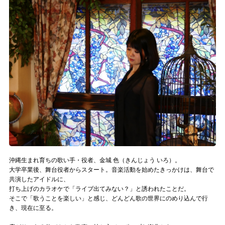
記事リクエスト
ログイン
LINK
muevoクラウドファンディング
muevoコミュニティ
ぶいクラ！by muevo
ぶいコミュ！by muevo
沖縄生まれ育ちの歌い手・役者、金城 色（きんじょう いろ）。
大学卒業後、舞台役者からスタート。音楽活動を始めたきっかけは、舞台で
ぶいマガ！ by muevo
共演したアイドルに、
打ち上げのカラオケで「ライブ出てみない？」と誘われたことだ。
そこで「歌うことを楽しい」と感じ、どんどん歌の世界にのめり込んで行
Follow us
き、現在に至る。