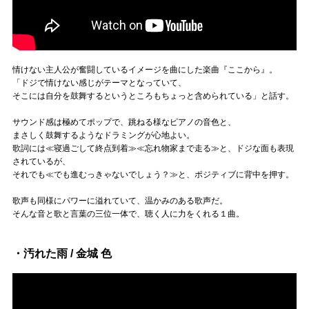
情けない主人公が奮闘しているイメージを曲にした楽曲『ここから』。
「ドジで情けない感じがテーマとなっていて、
そこには自分を鼓舞するというところもちょっと含められている」と話す。
サウンド感は極めてポップで、跳ねる様なピアノの音色と、
まさしく鼓舞するようなドラミングが心地よい。
歌詞には≪寝過ごして終点到着≫≪忘れ物家まで走る≫と、ドジな面も表現
されているが、
それでも≪でも進むっきゃないでしょう？≫と、ポジティブに背中を押す。
歌声も同様にパワーに溢れていて、温かみのある歌声だ。
そんな音と歌と言葉の三位一体で、聴く人に力をくれる１曲。
・汚れた雨 / 金城 色