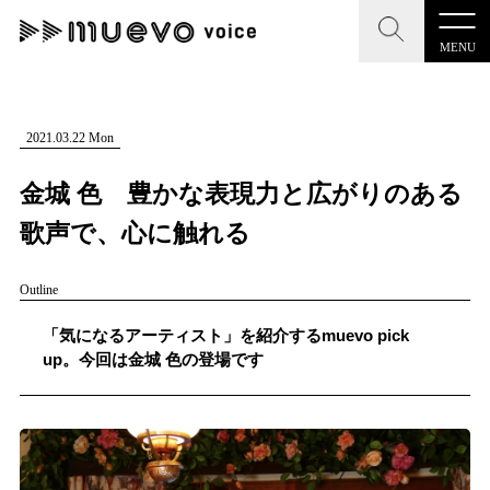
MENU
CLOSE
CLOSE
muevo media
記事を検索する
2021.03.22 Mon
"読者の声を形にする”音楽特化メディア
金城 色 豊かな表現力と広がりのある
歌声で、心に触れる
Outline
MENU
人気ワード
記事一覧
「気になるアーティスト」を紹介するmuevo pick
#男性SSW
#ポップス
#女性SSW
#ロック
up。今回は金城 色の登場です
プレスリリース一覧
#男性シンガー
#HR/HM
#女性シンガー
会社概要
#ヒップホップ
#男性シンガーグループ
#R&B/ソウル
お問い合わせ