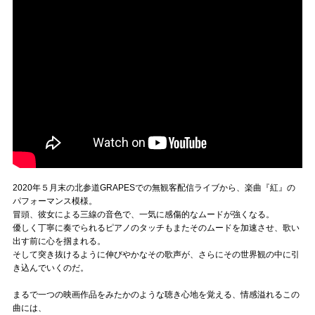
2020年５月末の北参道GRAPESでの無観客配信ライブから、楽曲『紅』の
パフォーマンス模様。
冒頭、彼女による三線の音色で、一気に感傷的なムードが強くなる。
優しく丁寧に奏でられるピアノのタッチもまたそのムードを加速させ、歌い
出す前に心を掴まれる。
そして突き抜けるように伸びやかなその歌声が、さらにその世界観の中に引
き込んでいくのだ。
まるで一つの映画作品をみたかのような聴き心地を覚える、情感溢れるこの
曲には、