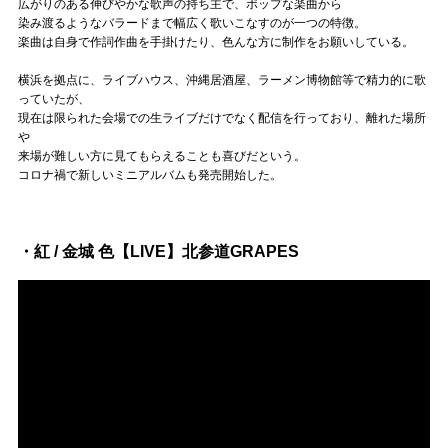
Official SNS
広がりのある伸びやかな歌声の持ち主で、ポップな楽曲から
染み渡るようなバラードまで幅広く歌いこなすのが一つの特徴。
楽曲は自身で作詞作曲を手掛けたり、色んな方に制作をお願いしている。
横浜を拠点に、ライブハウス、沖縄居酒屋、ラーメン博物館等で精力的に歌
っていたが、
現在は限られた会場での生ライブだけでなく配信を行っており、離れた場所
や
来場が難しい方に見てもらえることも喜びだという。
コロナ禍で新しいミニアルバムも発売開始した。
・紅 / 金城 色【LIVE】北参道GRAPES