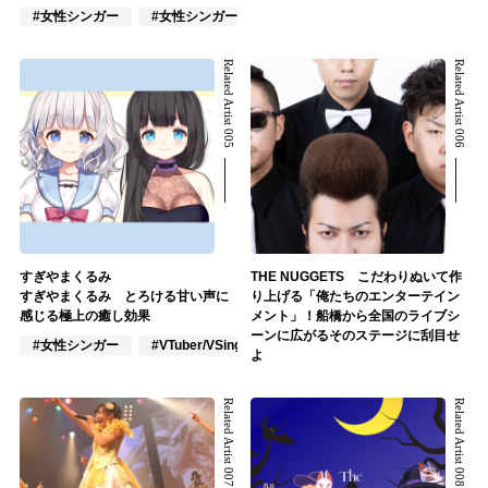
#女性シンガー
#女性シンガーグループ
#インディーズ
Related Artist 005
Related Artist 006
すぎやまくるみ
THE NUGGETS こだわりぬいて作
すぎやまくるみ とろける甘い声に
り上げる「俺たちのエンターテイン
感じる極上の癒し効果
メント」！船橋から全国のライブシ
ーンに広がるそのステージに刮目せ
#女性シンガー
#VTuber/VSinger
#ポップス
よ
Related Artist 007
Related Artist 008