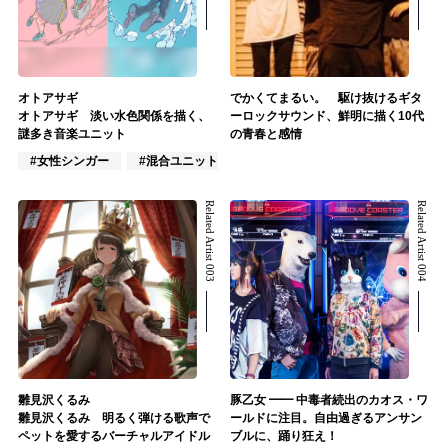
オトアサギ
でかくてまるい。 駆け抜けるギタ
オトアサギ 淡い水色関係を描く、
ーロックサウンド、鮮明に描く10代
謎多き音楽ユニット
の青春と感情
#女性シンガー
#混合ユニット
#J-POP
Related Artist 003
Related Artist 004
雛見沢くるみ
豚乙女 ━━ 中毒者続出のカオス・ワ
雛見沢くるみ 明るく弾ける歌声で
ールドに注目。自由過ぎるアンサン
ペットを愛するバーチャルアイドル
ブルに、踊り狂え！