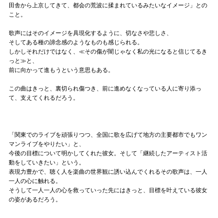
田舎から上京してきて、都会の荒波に揉まれているみたいなイメージ」との
こと。
歌声にはそのイメージを具現化するように、切なさや悲しさ、
そしてある種の諦念感のようなものも感じられる。
しかしそれだけではなく、≪その傷が闇じゃなく私の光になると信じてるき
っと≫と、
前に向かって進もうという意思もある。
この曲はきっと、裏切られ傷つき、前に進めなくなっている人に寄り添っ
て、支えてくれるだろう。
「関東でのライブを頑張りつつ、全国に歌を広げて地方の主要都市でもワン
マンライブをやりたい」と、
今後の目標について明かしてくれた彼女。そして「継続したアーティスト活
動をしていきたい」という。
表現力豊かで、聴く人を楽曲の世界観に誘い込んでくれるその歌声は、一人
一人の心に触れる。
そうして一人一人の心を救っていった先にはきっと、目標を叶えている彼女
の姿があるだろう。