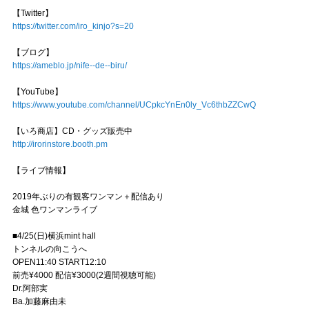
【Twitter】
https://twitter.com/iro_kinjo?s=20
【ブログ】
https://ameblo.jp/nife--de--biru/
【YouTube】
https://www.youtube.com/channel/UCpkcYnEn0ly_Vc6thbZZCwQ
【いろ商店】CD・グッズ販売中
http://irorinstore.booth.pm
【ライブ情報】
2019年ぶりの有観客ワンマン＋配信あり
金城 色ワンマンライブ
■4/25(日)横浜mint hall
トンネルの向こうへ
OPEN11:40 START12:10
前売¥4000 配信¥3000(2週間視聴可能)
Dr.阿部実
Ba.加藤麻由未