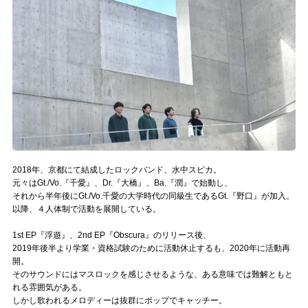
記事リクエスト
ログイン
LINK
muevoクラウドファンディング
muevoコミュニティ
2018年、京都にて結成したロックバンド、水中スピカ。
ぶいクラ！by muevo
元々はGt./Vo.『千愛』、Dr.『大橋』、Ba.『潤』で始動し、
それから半年後にGt./Vo.千愛の大学時代の同級生であるGt.『野口』が加入。
ぶいコミュ！by muevo
以降、４人体制で活動を展開している。
1st EP『浮遊』、2nd EP『Obscura』のリリース後、
ぶいマガ！ by muevo
2019年後半より学業・資格試験のために活動休止するも、2020年に活動再
開。
そのサウンドにはマスロックを感じさせるような、ある意味では難解ともと
Follow us
れる雰囲気がある。
しかし歌われるメロディーは抜群にポップでキャッチー。