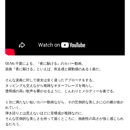
Gt./Vo.千愛による、『夜に駆ける』のカバー動画。
楽曲『夜に駆ける』といえば、疾走感と躍動感のある１曲だ。
そんな楽曲に対して彼女は全く違ったアプローチをする。
タッピングも交えながら複雑なギターフレーズを鳴らし、
透明感の高い歌声を響かせるように、じんわりとメロディーを奏でる。
１分に満たない短いカバー動画ながら、その圧倒的な美しさに心の棘が抜か
れていく。
弾き語りとは思えないほどに音構成が複雑なのに、
そんな圧倒的な美しさを持って届くところに、独創性の高さが強く感じられ
るだろう。