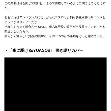
この楽曲は目を閉じて聴けば、まるで体験しているように聞こえてくるはず
だ。
ともすればアンバランスになりがちなマスロック的な要素を持つサウンドと
ポップなメロディーだが、
それらをうまく融合させるのに、Gt./Vo.千愛の歌声が一役買っていることも
間違いないだろう。
柔らかく愛らしい質感の歌声で、その二つの音の距離をぐっと縮めている。
・「夜に駆ける/YOASOBI」弾き語りカバー