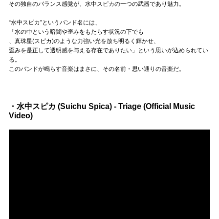
Official SNS
その独自のバランス感覚が、水中スピカの一つの武器であり魅力。
“水中スピカ”というバンド名には、
「水の中という暗闇や歪みをもたらす状況の下でも
、真珠星(スピカ)のような力強い光を放ち明るく輝かせ、
歪みを是正して透明感を与える存在でありたい」という思いが込められてい
る。
このバンドが鳴らす音楽はまさに、その名前・思い通りの音楽だ。
・水中スピカ (Suichu Spica) - Triage (Official Music
Video)