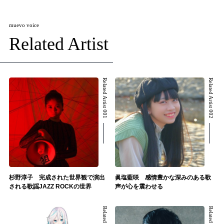
muevo voice
Related Artist
Related Artist 001
Related Artist 002
杉野淳子 完成された世界観で演出
眞塩藍咲 感情豊かな深みのある歌
される歌謡JAZZ ROCKの世界
声が心を震わせる