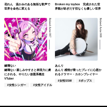
花れん 温かみのある無垢な歌声で
Broken my toybox 完成された世
世界を金色に変える
界観が紡ぎだす切なくも優しい世界
Related Artist 007
Related Artist 008
鍵璃ない
あんり
鍵璃ない 親しみやすさと表現力に虜
あんり 感情が乗ったプレイに心惹か
にされる、やりたい放題系概念
れるドラマー・カホンプレイヤー
VTuber
#女性SSW
#ポップス
#女性シンガー
#女性アイドル
#VTuber/VSinger