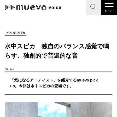
MENU
muevo media
記事を検索する
2021.03.26 Fri
"読者の声を形にする”音楽特化メディア
水中スピカ 独自のバランス感覚で鳴
らす、独創的で普遍的な音
Outline
MENU
人気ワード
記事一覧
「気になるアーティスト」を紹介するmuevo pick
#男性SSW
#ポップス
#女性SSW
#ロック
#男性シンガー
up。今回は水中スピカの登場です。
プレスリリース一覧
#女性シンガー
#ヒップホップ
#男性シンガーグループ
#R&B
会社概要
お問い合わせ