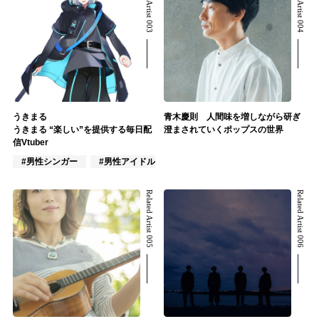
Related Artist 003
Related Artist 004
うきまる
青木慶則 人間味を増しながら研ぎ
うきまる “楽しい”を提供する毎日配
澄まされていくポップスの世界
信Vtuber
#男性シンガー
#男性アイドル
#VTuber/VSinger
Related Artist 005
Related Artist 006