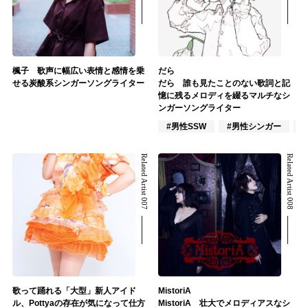
楓子 歌声に幅広い表情と感情を乗
だら
せる炭酸系シンガーソングライター
だら 誰も見たことのない歌詞と記
憶に残るメロディを綴るマルチなシ
ンガーソングライター
#男性SSW
#男性シンガー
Related Artist 007
Related Artist 008
歌って踊れる「大型」新人アイド
MistoriA
ル、Pottyaの存在が気になって仕方
MistoriA 壮大でメロディアスなシ