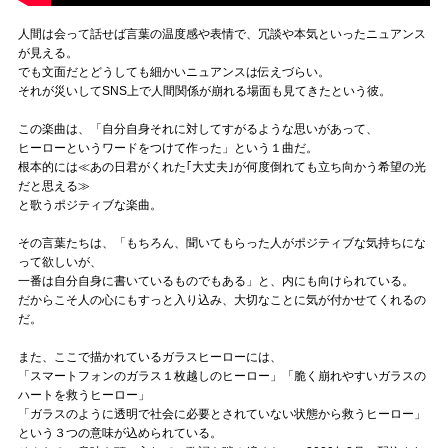
人間は会って話せば言葉の温度感や表情で、冗談や本気といったニュアンス
が見える。
でも文面だとどうしても細かいニュアンスは伝えづらい。
それが災いしてSNS上で人間関係が崩れる場面も見てきたという彼。
この楽曲は、「自分自身それに対してすがるような思いがあって、
ヒーローというワードをつけて作った」という１曲だ。
根本的には≪あの日君がくれた｢大丈夫｣が何度倒れても立ち向かう希望の光
だと思える≫
と歌うポジティブな楽曲。
その言葉たちは、「もちろん、聞いてもらった人がポジティブな気持ちにな
って欲しいが、
一番は自分自身に書いているものでもある」と、内にも向けられている。
だからこそ人の心にもすっと入り込み、大切なことに気が付かせてくれるの
だ。
また、ここで描かれているガラスヒーローには、
「スマートフォンのガラス１枚越しのヒーロー」「脆く崩れやすいガラスの
ハートを救うヒーロー」
「ガラスのように透明で社会に必要とされていない状態から救うヒーロー」
という３つの意味が込められている。