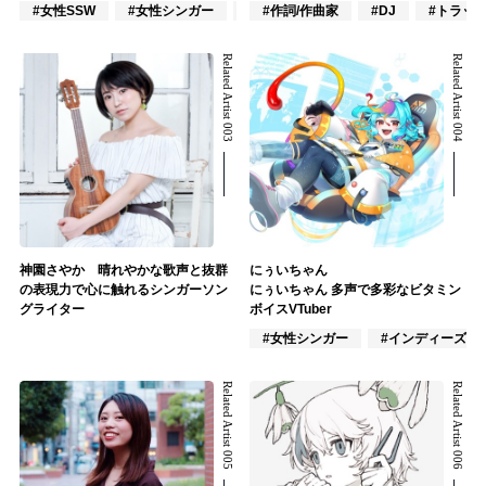
#女性SSW
#女性シンガー
#インディーズ
#作詞/作曲家
#DJ
#トラッ
Related Artist 003
Related Artist 004
神園さやか 晴れやかな歌声と抜群
にぅいちゃん
の表現力で心に触れるシンガーソン
にぅいちゃん 多声で多彩なビタミン
グライター
ボイスVTuber
#女性シンガー
#インディーズ
Related Artist 005
Related Artist 006