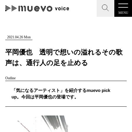
MENU
CLOSE
CLOSE
muevo media
記事を検索する
2021.04.26 Mon
"読者の声を形にする”音楽特化メディア
平岡優也 透明で想いの溢れるその歌
声は、通行人の足を止める
Outline
MENU
人気ワード
記事一覧
「気になるアーティスト」を紹介するmuevo pick
#男性SSW
#ポップス
#女性SSW
#ロック
up。今回は平岡優也の登場です。
プレスリリース一覧
#男性シンガー
#HR/HM
#女性シンガー
会社概要
#ヒップホップ
#男性シンガーグループ
#R&B/ソウル
お問い合わせ