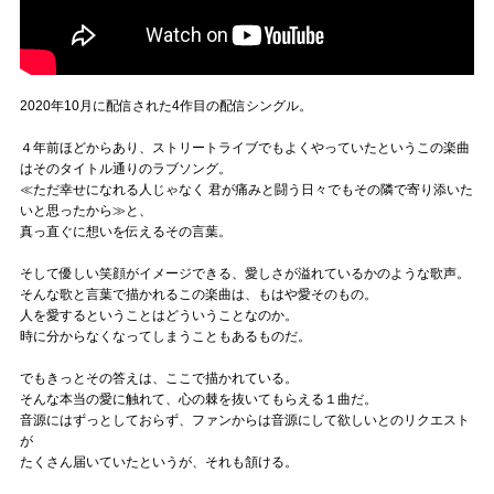
2020年10月に配信された4作目の配信シングル。
４年前ほどからあり、ストリートライブでもよくやっていたというこの楽曲
はそのタイトル通りのラブソング。
≪ただ幸せになれる人じゃなく 君が痛みと闘う日々でもその隣で寄り添いた
いと思ったから≫と、
真っ直ぐに想いを伝えるその言葉。
そして優しい笑顔がイメージできる、愛しさが溢れているかのような歌声。
そんな歌と言葉で描かれるこの楽曲は、もはや愛そのもの。
人を愛するということはどういうことなのか。
時に分からなくなってしまうこともあるものだ。
でもきっとその答えは、ここで描かれている。
そんな本当の愛に触れて、心の棘を抜いてもらえる１曲だ。
音源にはずっとしておらず、ファンからは音源にして欲しいとのリクエスト
が
たくさん届いていたというが、それも頷ける。