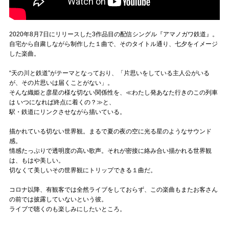
2020年8月7日にリリースした3作品目の配信シングル『アマノガワ鉄道』。
自宅から自粛しながら制作した１曲で、そのタイトル通り、七夕をイメージ
した楽曲。
“天の川と鉄道”がテーマとなっており、「片思いをしている主人公がいる
が、その片思いは届くことがない」。
そんな織姫と彦星の様な切ない関係性を、≪わたし発あなた行きのこの列車
は いつになれば終点に着くの？≫と、
駅・鉄道にリンクさせながら描いている。
描かれている切ない世界観。まるで夏の夜の空に光る星のようなサウンド
感。
情感たっぷりで透明度の高い歌声。それが密接に絡み合い描かれる世界観
は、もはや美しい。
切なくて美しいその世界観にトリップできる１曲だ。
コロナ以降、有観客では全然ライブをしておらず、この楽曲もまたお客さん
の前では披露していないという彼。
ライブで聴くのも楽しみにしたいところ。