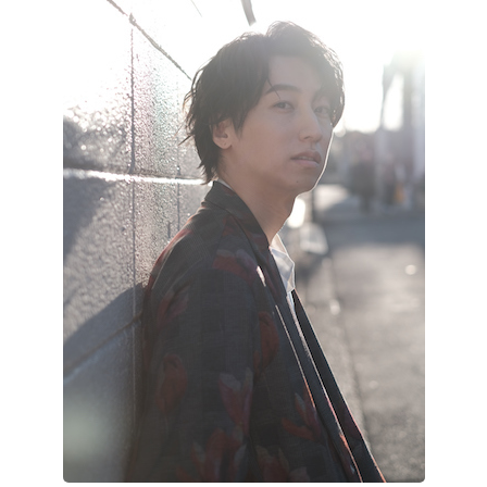
記事リクエスト
ログイン
LINK
muevoクラウドファンディング
muevoコミュニティ
ぶいクラ！by muevo
ぶいコミュ！by muevo
ぶいマガ！ by muevo
Follow us