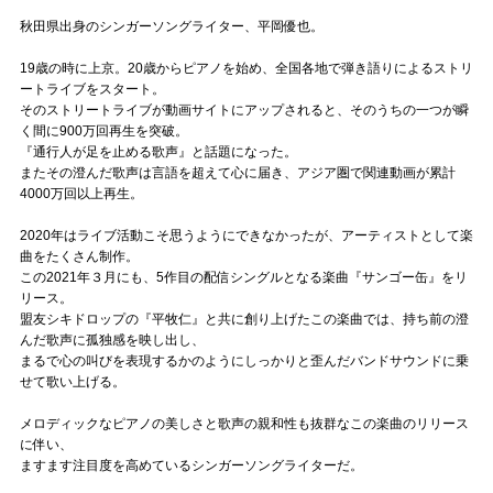
Official SNS
秋田県出身のシンガーソングライター、平岡優也。
19歳の時に上京。20歳からピアノを始め、全国各地で弾き語りによるストリ
ートライブをスタート。
そのストリートライブが動画サイトにアップされると、そのうちの一つが瞬
く間に900万回再生を突破。
『通行人が足を止める歌声』と話題になった。
またその澄んだ歌声は言語を超えて心に届き、アジア圏で関連動画が累計
4000万回以上再生。
2020年はライブ活動こそ思うようにできなかったが、アーティストとして楽
曲をたくさん制作。
この2021年３月にも、5作目の配信シングルとなる楽曲『サンゴー缶』をリ
リース。
盟友シキドロップの『平牧仁』と共に創り上げたこの楽曲では、持ち前の澄
んだ歌声に孤独感を映し出し、
まるで心の叫びを表現するかのようにしっかりと歪んだバンドサウンドに乗
せて歌い上げる。
メロディックなピアノの美しさと歌声の親和性も抜群なこの楽曲のリリース
に伴い、
ますます注目度を高めているシンガーソングライターだ。