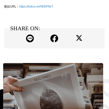
配信URL：
https://linkco.re/FtERPNrT
SHARE ON: