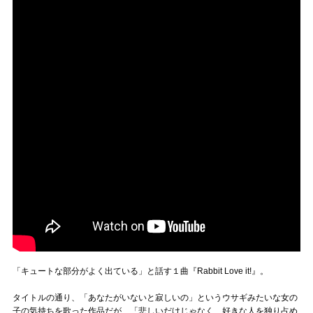
「キュートな部分がよく出ている」と話す１曲『Rabbit Love it!』。
タイトルの通り、「あなたがいないと寂しいの」というウサギみたいな女の
子の気持ちを歌った作品だが、「悲しいだけじゃなく、好きな人を独り占め