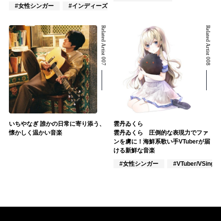
#女性シンガー
#インディーズ
#女性アイドル
Related Artist 007
Related Artist 008
いちやなぎ 誰かの日常に寄り添う、
雲丹ゐくら
懐かしく温かい音楽
雲丹ゐくら 圧倒的な表現力でファ
ンを虜に！海鮮系歌い手VTuberが届
ける新鮮な音楽
#女性シンガー
#VTuber/VSinger