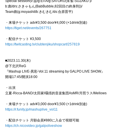
Special session(v:霞/g:EITA/g:SATORU(朱雀-SUZAKU-)/
b:彪/drs:さきゃもん(BabBubble,82回目の終身刑))/
Team彪(g:moyashit/b:きむきむ/ds:合原晋平)
・来場チケット adv¥3,500 door¥4,000 (+1drink別途)
https://tiget.net/events/267751
・配信チケット ¥3,500
https://twitcasting.tv/clubtenjiku/shopcart/257819
■2023.11.30(木)
@下北沢ReG
『Mashup LIVE-異彩-Vol.11 streaming by GALPO LIVE SHOW』
開場17:45/開演18:00
・出演
立夏-Ricca-BAND/太田家/囁揺的音楽集団AsMR/月照ラス/Mellows
・来場チケット adv¥3,000 door¥3,500 (+1drink別途)️
https://r.funity.jp/mashuplive_vol11
・配信チケット 月額会員¥880に入会で視聴可能
https://ch.nicovideo.jp/galpoliveshow