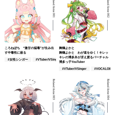
Related Artist 001
Related Artist 002
ころねぽち “激甘の猛毒”が生み出
舞鶴よかと
す中毒性に嵌る
舞鶴よかと わが道をゆく！キレッ
キレの博多弁が冴え渡るバーチャル
#女性シンガー
#VTuber/VSinger
#J-POP
博多っ子YouTuber
#VTuber/VSinger
#VOCALOID
Related Artist 003
Related Artist 004