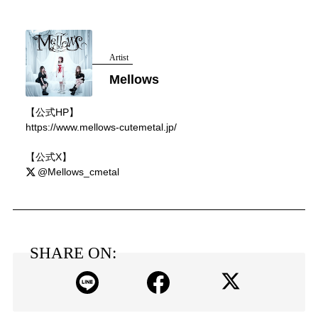
Artist
Mellows
【公式HP】
https://www.mellows-cutemetal.jp/
【公式X】
@Mellows_cmetal
SHARE ON: