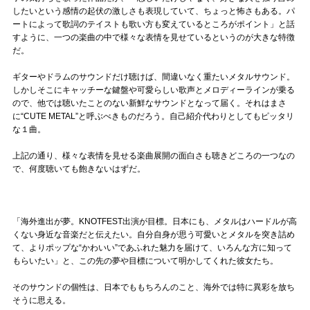
したいという感情の起伏の激しさも表現していて、ちょっと怖さもある。パ
ートによって歌詞のテイストも歌い方も変えているところがポイント」と話
すように、一つの楽曲の中で様々な表情を見せているというのが大きな特徴
だ。
ギターやドラムのサウンドだけ聴けば、間違いなく重たいメタルサウンド。
しかしそこにキャッチーな鍵盤や可愛らしい歌声とメロディーラインが乗る
ので、他では聴いたことのない新鮮なサウンドとなって届く。それはまさ
に“CUTE METAL”と呼ぶべきものだろう。自己紹介代わりとしてもピッタリ
な１曲。
上記の通り、様々な表情を見せる楽曲展開の面白さも聴きどころの一つなの
で、何度聴いても飽きないはずだ。
「海外進出が夢。KNOTFEST出演が目標。日本にも、メタルはハードルが高
くない身近な音楽だと伝えたい。自分自身が思う可愛いとメタルを突き詰め
て、よりポップな“かわいい”であふれた魅力を届けて、いろんな方に知って
もらいたい」と、この先の夢や目標について明かしてくれた彼女たち。
そのサウンドの個性は、日本でももちろんのこと、海外では特に異彩を放ち
そうに思える。