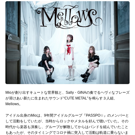
記事リクエスト
ログイン
LINK
muevoクラウドファンディング
muevoコミュニティ
ぶいクラ！by muevo
ぶいコミュ！by muevo
Mioが創り出すキュートな世界観と、Sally・GINAの奏でるヘヴィなフレーズ
が溶けあい新たに生まれたサウンド“CUTE METAL”を鳴らす３人組、
ぶいマガ！ by muevo
Mellows。
アイドル出身のMioは、9年間アイドルグループ『PASSPO☆』のメンバーと
して活動をしていたが、当時からロックやメタルを好んで聴いていた。その
Follow us
時代から楽器も演奏し、グループが解散してからはバンドを組んでいたこと
もあったが、そのタイミングでコロナ禍に突入して活動は軌道に乗らないま