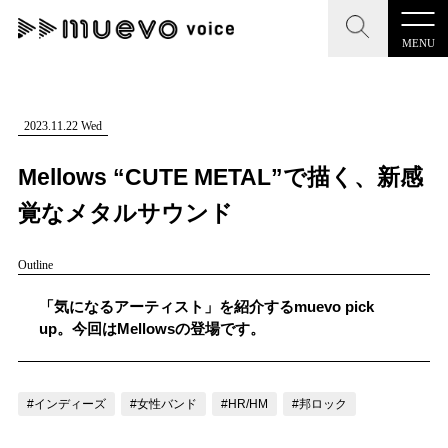
MENU
CLOSE
CLOSE
muevo media
記事を検索する
2023.11.22 Wed
"読者の声を形にする”音楽特化メディア
Mellows “CUTE METAL”で描く、新感
覚なメタルサウンド
Outline
MENU
人気ワード
記事一覧
「気になるアーティスト」を紹介するmuevo pick
#男性SSW
#ポップス
#女性SSW
#ロック
up。今回はMellowsの登場です。
プレスリリース一覧
#男性シンガー
#HR/HM
#女性シンガー
会社概要
#ヒップホップ
#男性シンガーグループ
#R&B/ソウル
#インディーズ
#女性バンド
#HR/HM
#邦ロック
お問い合わせ