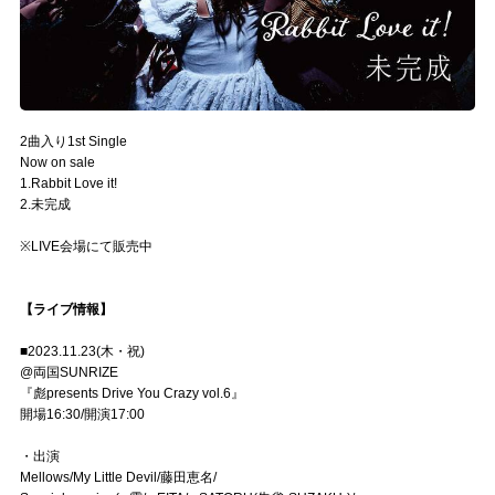
2曲入り1st Single
Now on sale
1.Rabbit Love it!
2.未完成
※LIVE会場にて販売中
【ライブ情報】
■2023.11.23(木・祝)
@両国SUNRIZE
『彪presents Drive You Crazy vol.6』
開場16:30/開演17:00
・出演
Mellows/My Little Devil/藤田恵名/