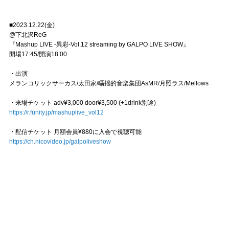
■2023.12.22(金)
@下北沢ReG
『Mashup LIVE -異彩-Vol.12 streaming by GALPO LIVE SHOW』
開場17:45/開演18:00
・出演
メランコリックサーカス/太田家/囁揺的音楽集団AsMR/月照ラス/Mellows
・来場チケット adv¥3,000 door¥3,500 (+1drink別途)️
https://r.funity.jp/mashuplive_vol12
・配信チケット 月額会員¥880に入会で視聴可能
https://ch.nicovideo.jp/galpoliveshow