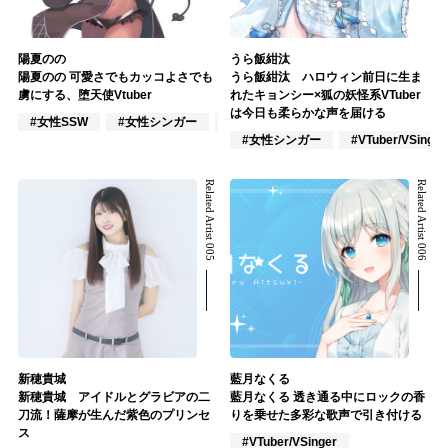
陽夏のの
うら飯紺汰
陽夏のの 可愛さでもカッコよさでも
うら飯紺汰 ハロウィン前日に生ま
虜にする、堕天使Vtuber
れたキョンシー×狐の妖怪系VTuber
は今日も柔らかな声を届ける
#女性SSW
#女性シンガー
#インディーズ
#女性シンガー
#VTuber/VSinger
Related Artist 005
Related Artist 006
新穂貴城
藍月なくる
新穂貴城 アイドルとグラビアの二
藍月なくる 透き通る中にロックの香
刀流！薩摩が生んだ紫色のプリンセ
りを乗せた多彩な歌声で引き付ける
ス
#VTuber/VSinger