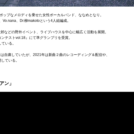
ポップなメロディを乗せた女性ボーカルバンド、ななめとなり。
、Vo.nana、Dr.柳makotoという4人組編成。
や近郊などの野外イベント、ライブハウスを中心に幅広く活動を展開。
コンテストvol.18』にて準グランプリを受賞。
している。
等は自粛していたが、2021年は新曲２曲のレコーディング＆配信や、
開している。
リアン」