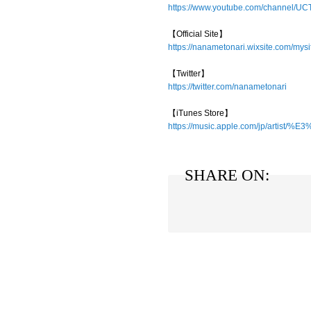
https://www.youtube.com/channel/U
【Official Site】
https://nanametonari.wixsite.com/mysi
【Twitter】
https://twitter.com/nanametonari
【iTunes Store】
https://music.apple.com/jp/a
SHARE ON: