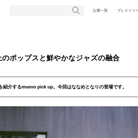
記事一覧
プレスリリ
上のポップスと鮮やかなジャズの融合
介するmuevo pick up。今回はななめとなりの登場です。
#HR/HM
#女性シンガー
#ヒップホップ
#男性シンガーグルー