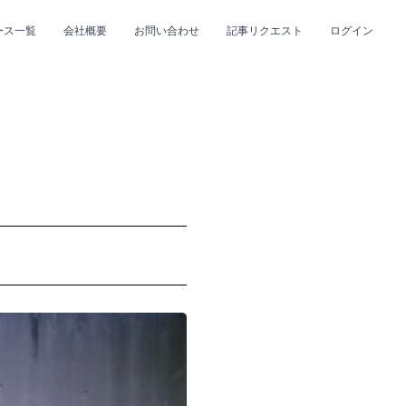
ース一覧
会社概要
お問い合わせ
記事リクエスト
ログイン
CLOSE
CLOSE
プ
#R&B/ソウル