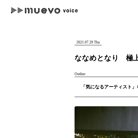
muevo media
記事を検索する
"読者の声を形にする”音楽特化メディア
2021.07.29 Thu
ななめとなり 極
Outline
人気ワード
「気になるアーティスト」を紹
MENU
#男性SSW
#ポップス
#女性SSW
#ロック
#男性シンガー
記事一覧
プレスリリース一覧
会社概要