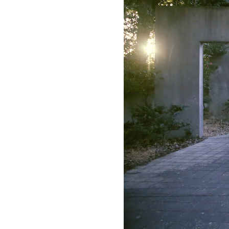
お問い合わせ
記事リクエスト
ログイン
LINK
muevoクラウドファンディング
muevoコミュニティ
ぶいクラ！by muevo
ぶいコミュ！by muevo
ぶいマガ！ by muevo
Follow us