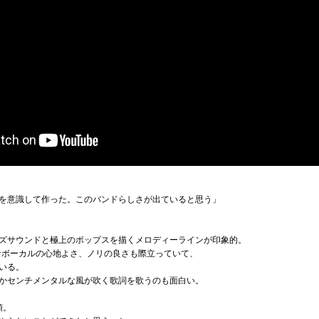
を意識して作った。このバンドらしさが出ていると思う」
ズサウンドと極上のポップスを描くメロディーラインが印象的。
かなボーカルの心地よさ、ノリの良さも際立っていて、
いる。
かセンチメンタルな風が吹く歌詞を歌うのも面白い。
頼。