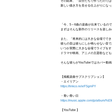
その結果、「自分たちで作ったのでは
新しい描き方を見せる仕上がりになっ
「今、5～6曲の楽曲が出来ているの
まずはそんな新作のリリースを楽しみ
また、「将来的には大きな会場ででき
彼らの音は彼らにしか鳴らせない音で
いつか実際に大きな会場でライブをす
ドラマや映画、アニメの主題歌なども
そんな彼らがYouTubeではカバー
【掲載楽曲サブスクリプション】
・エイリアン
https://linkco.re/xrFSgmPY
・青い青い日
https://music.apple.com/jp/a
【YouTube 】