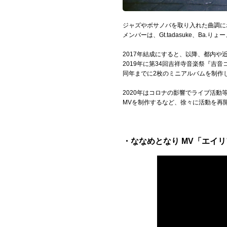
Official SNS
ジャズやボサノバを取り入れた曲調に
メンバーは、Gt.tadasuke、Ba.りょー
2017年結成にすると、以降、都内
2019年に第34回吉祥寺音楽祭『吉音
同年までに2枚のミニアルバムを制作
2020年はコロナの影響でライブ活動
MVを制作するなど、徐々に活動を再
・ななめとなり MV「エイ