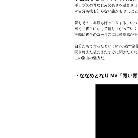
ポップスの耳なじみの良さを融合させ
≪自分も彼も知らない誰かも きっと
音もその世界観もほっこりする、いつ
曰く「後半にかけて盛り上がっていく
実際に後半のコーラスには多幸感があ
自分たちで作ったというMVが残す余
聞き終えた後にまたすぐに聞きたくな
この楽曲の魅力だ。
・ななめとなり MV「青い