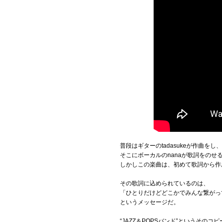
普段はギターのtadasukeが作曲をし、
そこにボーカルのnanaが歌詞をのせ
しかしこの楽曲は、初めて歌詞から作
その歌詞に込められているのは、
「ひとりだけどどこかでみんな繋がっ
というメッセージだ。
“JAZZ＆POPSバンド”というその