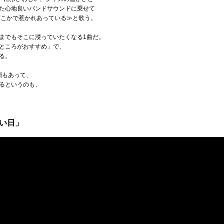
た心地良いバンドサウンドに乗せて
どこかで惹かれあっている≫と歌う。
までもそこに浸っていたくなる1曲だ。
ところがおすすめ」で、
る。
韻もあって、
るというのも、
青い日」