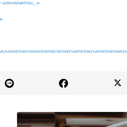
CT--qX8lnnjNSafHYZuv__w
te
rtist/%E3%81%AA%E3%81%AA%E3%82%81%E3%81%A8%E3%81%AA%E3%82%8A/14