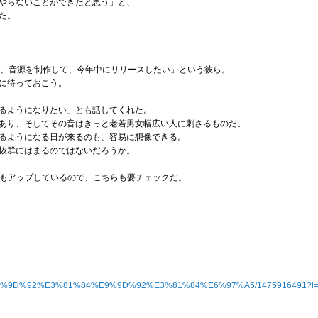
やらないことができたと思う」と、
た。
で、音源を制作して、今年中にリリースしたい」という彼ら。
に待っておこう。
るようになりたい」とも話してくれた。
あり、そしてその音はきっと老若男女幅広い人に刺さるものだ。
るようになる日が来るのも、容易に想像できる。
抜群にはまるのではないだろうか。
動画もアップしているので、こちらも要チェックだ。
lbum/%E9%9D%92%E3%81%84%E9%9D%92%E3%81%84%E6%97%A5/1475916491?i=