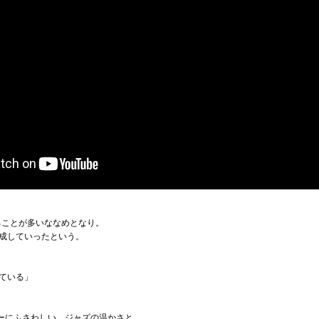
ることが多いななめとなり。
成していったという。
ている」
コピーにふさわしい、ジャズの温かさと