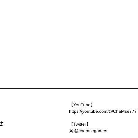
【YouTube】
https://youtube.com/@ChaMse777
せ
【Twitter】
@chamsegames