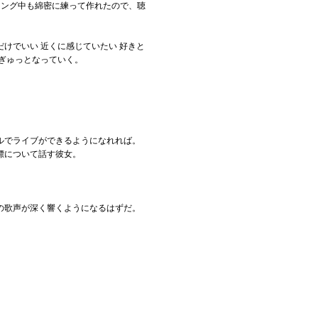
ィング中も綿密に練って作れたので、聴
けでいい 近くに感じていたい 好きと
ぎゅっとなっていく。
ルでライブができるようになれれば。
標について話す彼女。
の歌声が深く響くようになるはずだ。