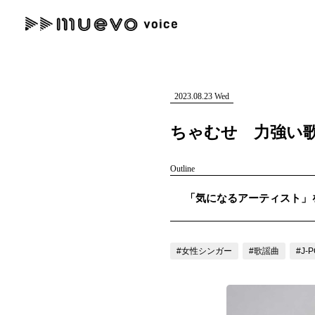
muevo media
記事を検索する
"読者の声を形にする”音楽特化メディア
2023.08.23 Wed
ちゃむせ 力強い
Outline
人気ワード
「気になるアーティスト」を紹
MENU
#男性SSW
#ポップス
#女性SSW
#ロック
#男性シンガー
記事一覧
#女性シンガー
#歌謡曲
#J-
プレスリリース一覧
会社概要