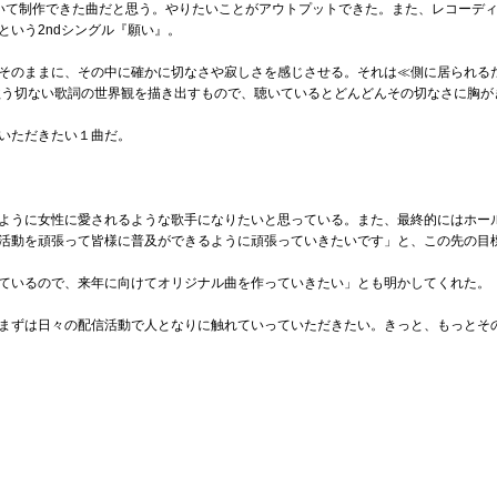
いて制作できた曲だと思う。やりたいことがアウトプットできた。また、レコーデ
という2ndシングル『願い』。
そのままに、その中に確かに切なさや寂しさを感じさせる。それは≪側に居られるだ
歌う切ない歌詞の世界観を描き出すもので、聴いているとどんどんその切なさに胸が
いただきたい１曲だ。
ように女性に愛されるような歌手になりたいと思っている。また、最終的にはホー
活動を頑張って皆様に普及ができるように頑張っていきたいです」と、この先の目
ているので、来年に向けてオリジナル曲を作っていきたい」とも明かしてくれた。
まずは日々の配信活動で人となりに触れていっていただきたい。きっと、もっとそ