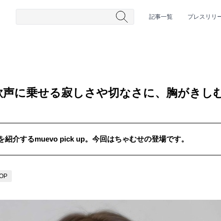
記事一覧
プレスリリ
歌声に乗せる寂しさや切なさに、胸がきし
介するmuevo pick up。今回はちゃむせの登場です。
#HR/HM
#女性シンガー
#ヒップホップ
#男性シンガーグルー
POP