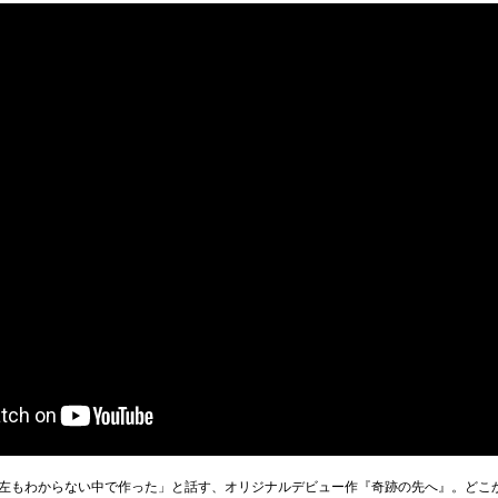
左もわからない中で作った」と話す、オリジナルデビュー作『奇跡の先へ』。どこか