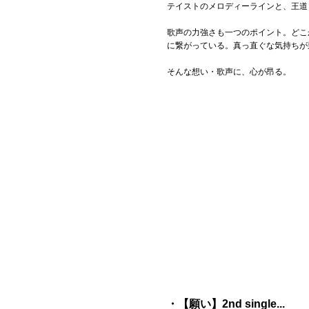
テイストのメロディーラインと、王道
歌声の力強さも一つのポイント。どこ
に繋がっている。真っ直ぐな気持ちが
そんな想い・歌声に、心が昂る。
・【願い】2nd single...