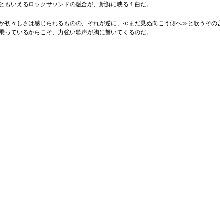
ともいえるロックサウンドの融合が、新鮮に映る１曲だ。
か初々しさは感じられるものの、それが逆に、≪まだ見ぬ向こう側へ≫と歌うその
乗っているからこそ、力強い歌声が胸に響いてくるのだ。