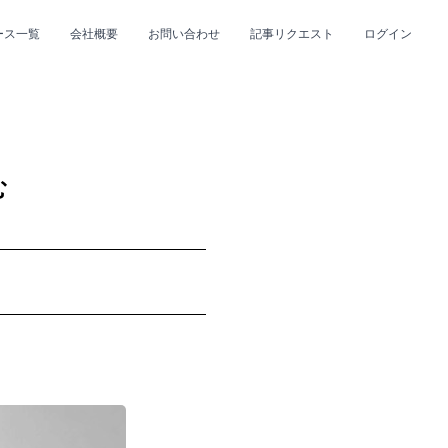
ース一覧
会社概要
お問い合わせ
記事リクエスト
ログイン
CLOSE
CLOSE
む
プ
#R&B/ソウル