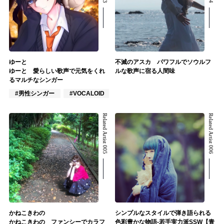
ゆーと
不滅のアスカ パワフルでソウルフ
ゆーと 愛らしい歌声で元気をくれ
ルな歌声に宿る人間味
るマルチなシンガー
#男性シンガー
#VOCALOID
#ポップス
Related Artist 005
Related Artist 006
かねこきわの
シンプルなスタイルで弾き語られる
かねこきわの ファンシーでカラフ
色彩豊かな物語-若手実力派SSW【青