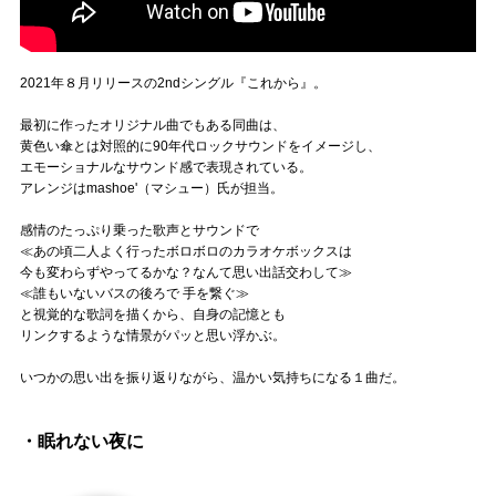
2021年８月リリースの2ndシングル『これから』。
最初に作ったオリジナル曲でもある同曲は、
黄色い傘とは対照的に90年代ロックサウンドをイメージし、
エモーショナルなサウンド感で表現されている。
アレンジはmashoe'（マシュー）氏が担当。
感情のたっぷり乗った歌声とサウンドで
≪あの頃二人よく行ったボロボロのカラオケボックスは
今も変わらずやってるかな？なんて思い出話交わして≫
≪誰もいないバスの後ろで 手を繋ぐ≫
と視覚的な歌詞を描くから、自身の記憶とも
リンクするような情景がパッと思い浮かぶ。
いつかの思い出を振り返りながら、温かい気持ちになる１曲だ。
・眠れない夜に