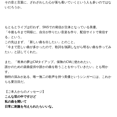
その音と言葉に、ざわざわした心が落ち着いていくという人も多いのではな
いだろうか。
もともとライブは行わず、SNSでの発信が主体となっている美優。
「今後も今まで同様に、自分が作りたい音楽を作り、配信サイトで発信す
る」という。
この先はまず、「新しい曲を出したい」とのこと。
「今まで悲しい曲が多かったので、歌詞を強調しながら明るい曲を作ってみ
たい」と話してくれた。
また、「将来の夢はCMタイアップ。保険のCMに使われたい。
誰かのための楽曲提供や誰かの曲を歌うことをやっていきたい」とも明か
す。
独特の深みがある、唯一無二の歌声を持つ美優というシンガーには、これか
らも要注目だ。
【ご本人からのメッセージ】
こんな世の中ですけど
私の曲を聞いて
日常に刺激を与えられたらいいな。