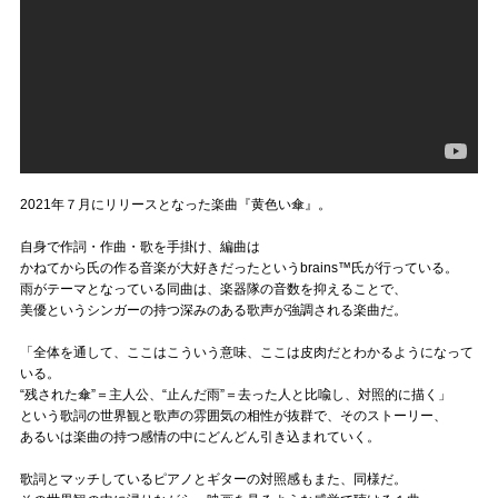
2021年７月にリリースとなった楽曲『黄色い傘』。
自身で作詞・作曲・歌を手掛け、編曲は
かねてから氏の作る音楽が大好きだったというbrains™氏が行っている。
雨がテーマとなっている同曲は、楽器隊の音数を抑えることで、
美優というシンガーの持つ深みのある歌声が強調される楽曲だ。
「全体を通して、ここはこういう意味、ここは皮肉だとわかるようになって
いる。
“残された傘”＝主人公、“止んだ雨”＝去った人と比喩し、対照的に描く」
という歌詞の世界観と歌声の雰囲気の相性が抜群で、そのストーリー、
あるいは楽曲の持つ感情の中にどんどん引き込まれていく。
歌詞とマッチしているピアノとギターの対照感もまた、同様だ。