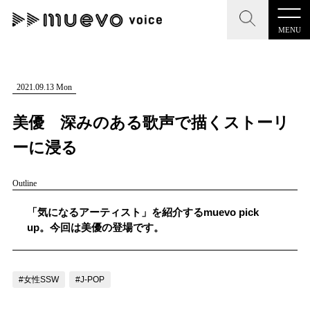
MENU
CLOSE
CLOSE
muevo media
記事を検索する
2021.09.13 Mon
"読者の声を形にする”音楽特化メディア
美優 深みのある歌声で描くストーリ
ーに浸る
Outline
MENU
人気ワード
記事一覧
「気になるアーティスト」を紹介するmuevo pick
#男性SSW
#ポップス
#女性SSW
#ロック
up。今回は美優の登場です。
プレスリリース一覧
#男性シンガー
#HR/HM
#女性シンガー
会社概要
#ヒップホップ
#男性シンガーグループ
#R&B/ソウル
#女性SSW
#J-POP
お問い合わせ