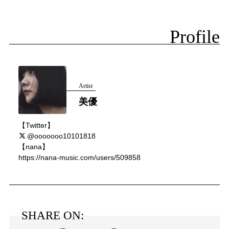
Profile
Artist
美優
【Twitter】
@ooooooo10101818
【nana】
https://nana-music.com/users/509858
SHARE ON: