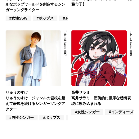
ルなポップワールドを創造するシン
葉市子】
ガーソングライター
#女性SSW
#ポップス
#J-POP
Related Artist 007
Related Artist 008
りゅうのすけ
高井サラミ
りゅうのすけ ジャンルの垣根を超
高井サラミ 圧倒的に濃厚な感情表
えて表現を続けるシンガーソングア
現に飲み込まれる
クター
#女性シンガー
#インディーズ
#男性シンガー
#ポップス
#J-POP