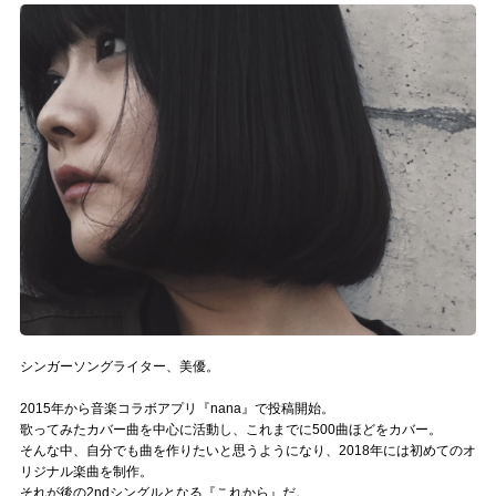
記事リクエスト
ログイン
LINK
muevoクラウドファンディング
muevoコミュニティ
ぶいクラ！by muevo
ぶいコミュ！by muevo
シンガーソングライター、美優。
ぶいマガ！ by muevo
2015年から音楽コラボアプリ『nana』で投稿開始。
歌ってみたカバー曲を中心に活動し、これまでに500曲ほどをカバー。
そんな中、自分でも曲を作りたいと思うようになり、2018年には初めてのオ
Follow us
リジナル楽曲を制作。
それが後の2ndシングルとなる『これから』だ。