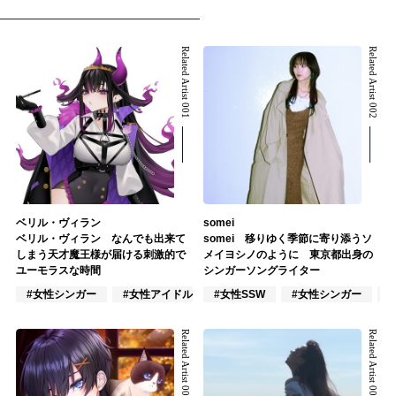
Related Artist 001
Related Artist 002
ベリル・ヴィラン
somei
ベリル・ヴィラン なんでも出来て
somei 移りゆく季節に寄り添うソ
しまう天才魔王様が届ける刺激的で
メイヨシノのように 東京都出身の
ユーモラスな時間
シンガーソングライター
#女性シンガー
#女性アイドル
#女性SSW
#VTuber/VSinger
#女性シンガー
Related Artist 003
Related Artist 004