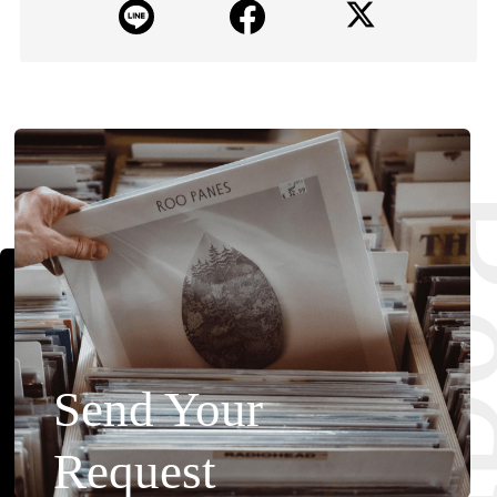
Requ
Send Your
Request