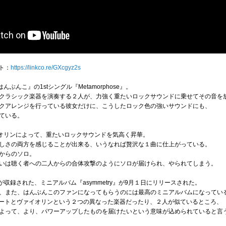
イト：
https://linkco.re/GXcgyz2s
ぶんこ』の1stシングル『Metamorphose』。
クラシック楽器を演奏する２人が、力強く重たいロックサウンドに乗せてその音を
クアレンジを行っている彼女だけに、こうしたロック色の強いサウンドにも、
ている。
イオリンによって、重たいロックサウンドを気高く昇華。
しさの両方を感じることが出来る、いうなれば贅沢な１曲に仕上がっている。
からのソロ。
いは聴く者への二人からの合体攻撃のようにソロが届けられ、やられてしまう。
６曲が収録された、ミニアルバム『asymmetry』が9月１日にリリースされた。
、また、はんぶんこのファンになってもらうのには最高のミニアルバムになってい
、フルートとヴァイオリンという２つの異なった楽器だったり、２人が似ているところ、
よって、より、パワーアップしたものを届けたいという意味が込められていると言