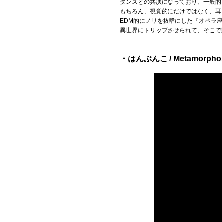
ダンスとの共演になっており、一般的
もちろん、視覚的にだけではなく、耳
EDM的にノリを抜群にした『オペラ
異世界にトリップさせられて、そこで
・はんぶんこ / Metamorphos