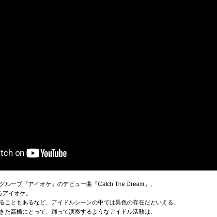
ープ『アイオケ』のデビュー曲『Catch The Dream』。
るアイオケ。
ることもあるなど、アイドルシーンの中では異色の存在だといえる。
きた高橋にとって、踊って演奏するようなアイドル活動は、