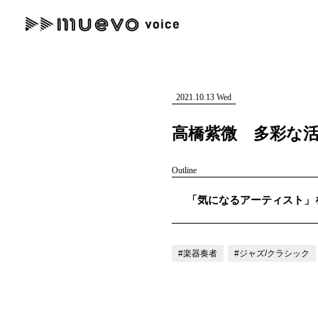
muevo media
記事を検索する
"読者の声を形にする”音楽特化メディア
2021.10.13 Wed
高橋紫微 多彩な
Outline
人気ワード
「気になるアーティスト」を紹
MENU
#男性SSW
#ポップス
#女性SSW
#ロック
#男性シンガー
記事一覧
#楽器奏者
#ジャズ/クラシック
プレスリリース一覧
会社概要