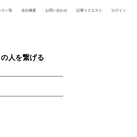
ース一覧
会社概要
お問い合わせ
記事リクエスト
ログイン
CLOSE
CLOSE
くの人を繋げる
プ
#R&B/ソウル