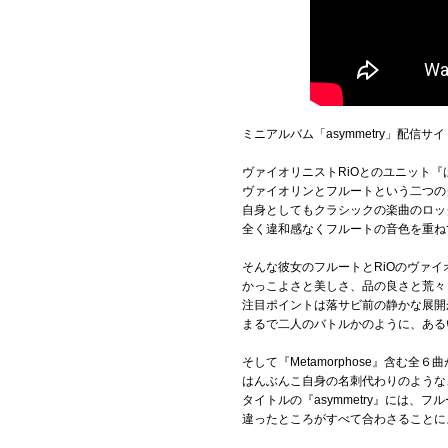
ミニアルバム「asymmetry」配信サ
ヴァイオリニストRiOとのユニット『はん
ヴァイオリンとフルートという二つの
自身としてもクラシックの楽曲のロッ
全く違和感なくフルートの音色を重ね
そんな彼女のフルートとRiOのヴァ
かっこよさと美しさ、品の良さと荒々
注目ポイントは落サビ前の静かな展開
まるで二人のバトルかのように、ある
そして『Metamorphose』含む全
はんぶんこ自身の名刺代わりのような
タイトルの『asymmetry』には
違ったところがすべて合わさることに