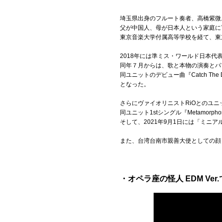
埼玉県出身のフルート奏者、高橋紫微
Official SNS
父が中国人、母が日本人という家庭に
東京音楽大学付属高等学校を経て、東
2018年には準ミス・ワールド日本代
同年７月からは、歌と本物の演奏とパ
同ユニットのデビュー曲『Catch T
となった。
さらにヴァイオリニストRiOとのユ
同ユニット1stシングル『Metamorp
そして、2021年9月1日には「ミニアル
また、台湾台南市親善大使としての顔
・オペラ座の怪人 EDM Ve