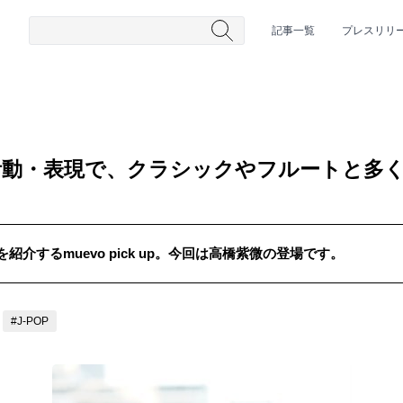
記事一覧
プレスリリ
活動・表現で、クラシックやフルートと多
介するmuevo pick up。今回は高橋紫微の登場です。
#HR/HM
#女性シンガー
#ヒップホップ
#男性シンガーグルー
#J-POP