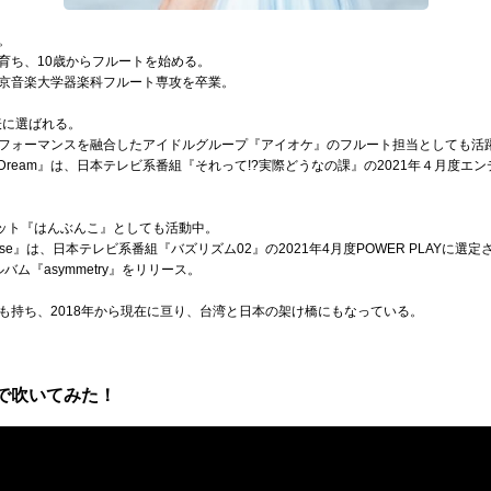
。
育ち、10歳からフルートを始める。
京音楽大学器楽科フルート専攻を卒業。
表に選ばれる。
フォーマンスを融合したアイドルグループ『アイオケ』のフルート担当としても活
he Dream』は、日本テレビ系番組『それって!?実際どうなの課』の2021年４月度エ
ニット『はんぶんこ』としても活動中。
hose』は、日本テレビ系番組『バズリズム02』の2021年4月度POWER PLAYに選定
バム『asymmetry』をリリース。
も持ち、2018年から現在に亘り、台湾と日本の架け橋にもなっている。
r.で吹いてみた！