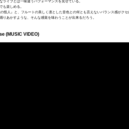
なライブとは一味違うパフォーマンスを見せている。
でも楽しめる。
座の怪人』と、フルートの美しく凛とした音色との何とも言えないバランス感がクセ
踊りあかすような、そんな感覚を味わうことが出来るだろう。
e (MUSIC VIDEO)