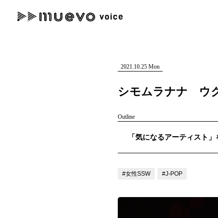
muevo media
記事を検索する
"読者の声を形にする”音楽特化メディア
2021.10.25 Mon
シモムラナナ ウ
Outline
人気ワード
「気になるアーティスト」を紹
MENU
#男性SSW
#ポップス
#女性SSW
#ロック
#男性シンガー
記事一覧
#女性SSW
#J-POP
プレスリリース一覧
会社概要