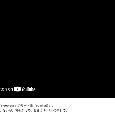
eepless』のリード曲『so what?』。
ないが、鳴らされている音はHipHopのそれで、