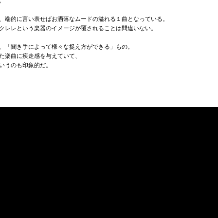
。
、端的に言い表せばお洒落なムードの溢れる１曲となっている。
クレレという楽器のイメージが覆されることは間違いない。
、「聞き手によって様々な捉え方ができる」もの。
た楽曲に疾走感を与えていて、
いうのも印象的だ。