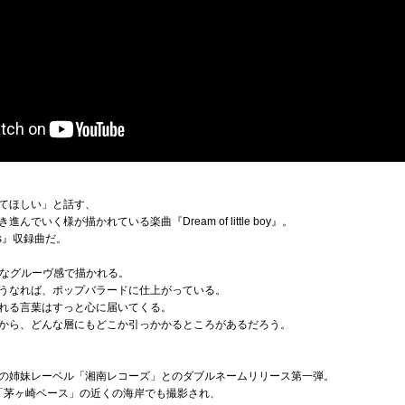
てほしい」と話す、
いく様が描かれている楽曲『Dream of little boy』。
ss』収録曲だ。
うなグルーヴ感で描かれる。
うなれば、ポップバラードに仕上がっている。
れる言葉はすっと心に届いてくる。
から、どんな層にもどこか引っかかるところがあるだろう。
の姉妹レーベル「湘南レコーズ」とのダブルネームリリース第一弾。
「茅ヶ崎ベース」の近くの海岸でも撮影され、