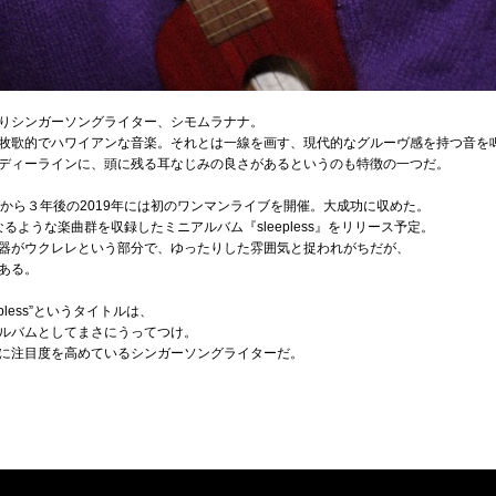
りシンガーソングライター、シモムラナナ。
牧歌的でハワイアンな音楽。それとは一線を画す、現代的なグルーヴ感を持つ音を
ディーラインに、頭に残る耳なじみの良さがあるというのも特徴の一つだ。
から３年後の2019年には初のワンマンライブを開催。大成功に収めた。
なるような楽曲群を収録したミニアルバム『sleepless』をリリース予定。
器がウクレレという部分で、ゆったりした雰囲気と捉われがちだが、
ある。
pless”というタイトルは、
ルバムとしてまさにうってつけ。
に注目度を高めているシンガーソングライターだ。