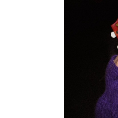
お問い合わせ
記事リクエスト
ログイン
LINK
muevoクラウドファンディング
muevoコミュニティ
ぶいクラ！by muevo
ぶいコミュ！by muevo
ぶいマガ！ by muevo
Follow us