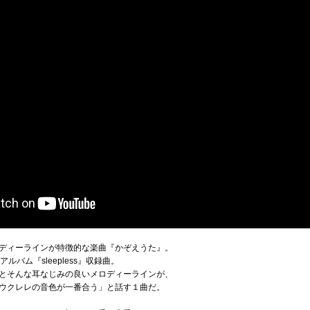
ディーラインが特徴的な楽曲『かぞえうた』。
バム『sleepless』収録曲。
とそんな耳なじみの良いメロディーラインが、
ウクレレの音色が一番合う」と話す１曲だ。