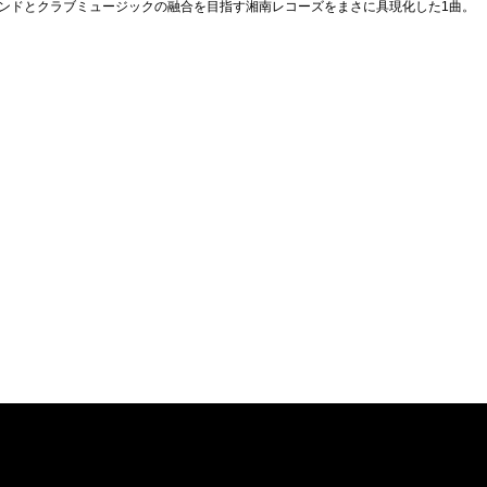
ンドとクラブミュージックの融合を目指す湘南レコーズをまさに具現化した1曲。