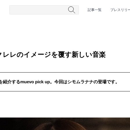
記事一覧
プレスリリ
クレレのイメージを覆す新しい音楽
介するmuevo pick up。今回はシモムラナナの登場です。
#HR/HM
#女性シンガー
#ヒップホップ
#男性シンガーグルー