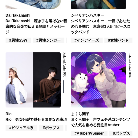
Dai Takanashi
シベリアンハスキー
Dai Takanashi 聴き手を選ばない普
シベリアンハスキー 一音であなた
遍的な音楽で伝える物語とメッセー
の心を掴む 東京発3人組4ピースロ
ジ
ックバンド
#男性SSW
#男性シンガー
#インディーズ
#インディーズ
#女性バンド
Related Artist 003
Related Artist 004
Rio
まくら闇子
Rio 男女分裂で魅せる限界なき表現
まくら闇子 声フェチ系コンテンツ
で人気を集める要注目Vtuber
#ビジュアル系
#ポップス
#ロック
#VTuber/VSinger
#ポップス