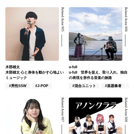
Related Artist 005
Related Artist 006
木部雄太
u-full
木部雄太 心と身体を動かす心地よい
u-full 世界を捉え、取り入れ、独自
ミュージック
の表現を形作る音楽の旅路
#男性SSW
#J-POP
#混合ユニット
#楽器奏者
#
Related Artist 007
Related Artist 008