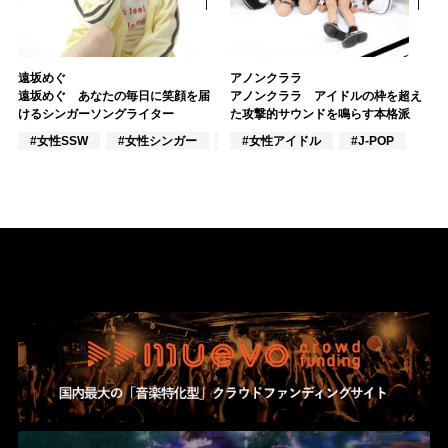
遠坂めぐ
アノンクララ
遠坂めぐ あなたの毎日に笑顔を届
アノンクララ アイドルの枠を超え
けるシンガーソングライター
た攻撃的サウンドを鳴らす本格派
#女性SSW
#女性シンガー
#インディーズ
#女性アイドル
#J-POP