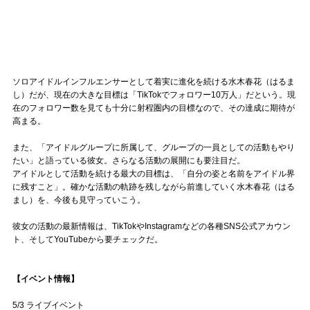
ソロアイドルインフルエンサーとして着実に進化を続ける水木春花（はるま
し）だが、現在の大きな目標は「TikTokでフォロワー10万人」だという。現
在のフォロワー数を見ても十分に射程圏内の目標なので、その達成に期待が
高まる。
また、「アイドルグループに所属して、グループの一員としての活動もやり
たい」と語っている彼女。さらなる活動の展開にも要注目だ。
アイドルとして活動を続ける最大の目標は、「自分の姿と名前をアイドル界
に残すこと」。確かな活動の軌跡を残しながら前進していく水木春花（はる
まし）を、今後も見守っていこう。
彼女の活動の最新情報は、TikTokやInstagramなどの各種SNS公式アカウン
ト、そしてYouTubeから要チェックだ。
【イベント情報】
5/3 ライブイベント