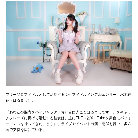
記事リクエスト
ログイン
LINK
muevoクラウドファンディング
muevoコミュニティ
ぶいクラ！by muevo
ぶいコミュ！by muevo
フリーソロアイドルとして活動する女性アイドルインフルエンサー、水木春
花（はるまし）。
ぶいマガ！ by muevo
『あなたの脳内をハイジャック！青い自由人ことはるましです！』をキャッ
チフレーズに掲げて活動する彼女は、主にTikTokとYouTubeを舞台にパフォ
ーマンスを行ってきた。さらに、ライブやイベント出演・開催も行い、多方
Follow us
面で支持を広げている。