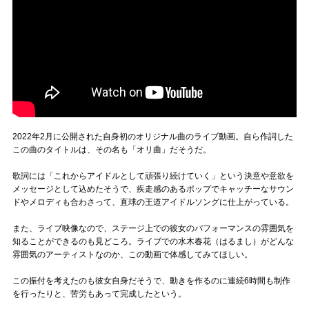
2022年2月に公開された自身初のオリジナル曲のライブ動画。自ら作詞した
この曲のタイトルは、その名も「オリ曲」だそうだ。
歌詞には「これからアイドルとして頑張り続けていく」という決意や意欲を
メッセージとして込めたそうで、疾走感のあるポップでキャッチーなサウン
ドやメロディも合わさって、直球の王道アイドルソングに仕上がっている。
また、ライブ映像なので、ステージ上での彼女のパフォーマンスの雰囲気を
知ることができるのも見どころ。ライブでの水木春花（はるまし）がどんな
雰囲気のアーティストなのか、この動画で体感してみてほしい。
この振付を考えたのも彼女自身だそうで、動きを作るのに連続6時間も制作
を行ったりと、苦労もあって完成したという。