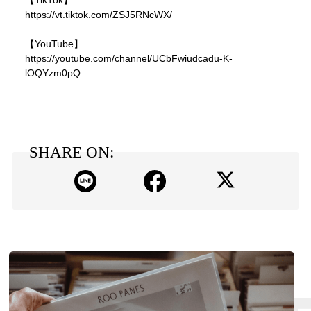
【TikTok】
https://vt.tiktok.com/ZSJ5RNcWX/
【YouTube】
https://youtube.com/channel/UCbFwiudcadu-K-
lOQYzm0pQ
SHARE ON: