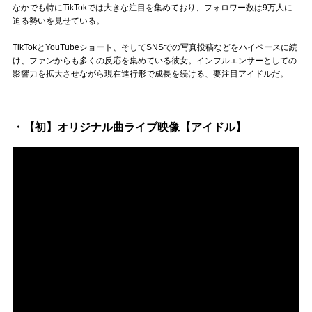
Official SNS
なかでも特にTikTokでは大きな注目を集めており、フォロワー数は9万人に
迫る勢いを見せている。
TikTokとYouTubeショート、そしてSNSでの写真投稿などをハイペースに続
け、ファンからも多くの反応を集めている彼女。インフルエンサーとしての
影響力を拡大させながら現在進行形で成長を続ける、要注目アイドルだ。
・【初】オリジナル曲ライブ映像【アイドル】