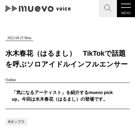
MENU
CLOSE
CLOSE
muevo media
記事を検索する
2022.04.25 Mon
"読者の声を形にする”音楽特化メディア
水木春花（はるまし） TikTokで話題
を呼ぶソロアイドルインフルエンサー
Outline
MENU
人気ワード
記事一覧
「気になるアーティスト」を紹介するmuevo pick
#男性SSW
#ポップス
#女性SSW
#ロック
up。今回は水木春花（はるまし）の登場です。
プレスリリース一覧
#男性シンガー
#HR/HM
#女性シンガー
会社概要
#ヒップホップ
#男性シンガーグループ
#R&B/ソウル
#ポップス
お問い合わせ