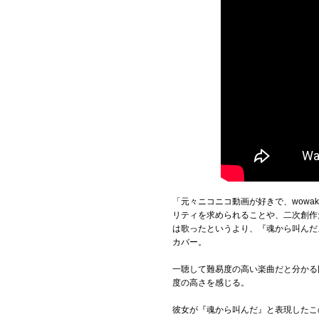
「元々ニコニコ動画が好きで、wowa
リティを求められることや、二次創作
は歌ったというより、『魂から叫んだ』
カバー。
一聴して難易度の高い楽曲だと分かる
度の高さを感じる。
彼女が『魂から叫んだ』と表現したこ