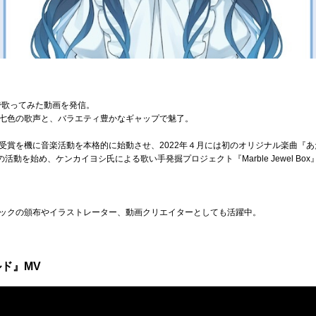
。
kなどで歌ってみた動画を発信。
七色の歌声と、バラエティ豊かなギャップで魅了。
受賞を機に音楽活動を本格的に始動させ、2022年４月には初のオリジナル楽曲『
rとしての活動を始め、ケンカイヨシ氏による歌い手発掘プロジェクト『Marble Jewel 
ックの頒布やイラストレーター、動画クリエイターとしても活躍中。
ド』MV