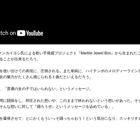
カイヨシ氏による歌い手発掘プロジェクト『Marble Jewel Box』から生まれたこ
ることが出来るだろう。
を使い分けての表現に、圧倒される。また単純に、ハイテンポのメロディーライン
女の魅力がたくさん感じられる１曲だといえるだろう。
、「普通の女の子ではいられない」というメッセージ。
間に闘病をし、抑圧された想いや、このままで終われないという想いがあった。そ
そんな想いに対して『踊ろうぜ』というメッセージを込めている」。
を爆発させて、とにかくもういっそ踊っちゃおう！という気分になり、スッキリす