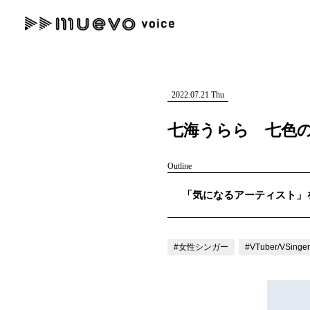
muevo media
記事を検索する
"読者の声を形にする”音楽特化メディア
2022.07.21 Thu
七海うらら 七色の声
Outline
人気ワード
「気になるアーティスト」を紹
MENU
#男性SSW
#ポップス
#女性SSW
#ロック
#男性シンガー
記事一覧
#女性シンガー
#VTuber/VSinger
プレスリリース一覧
会社概要