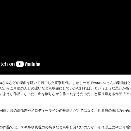
kaさんなどの楽曲を聴いて過ごした直撃世代。しかし一方でwowakaさんの楽曲
だからこそ他の人との違いなども明確にしていかなければ、というような思いがあ
ような作品になった。命を削りながら作ったようだった」と振り返える作品『アンノウ
同曲。音の高低差やメロディーラインの複雑さだけではなく、世界観の表現力や再
の作品では、スキルや表現力の高さなども申し分ないのだが、それ以上にやはり感