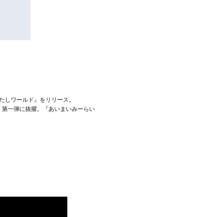
あたしワールド』をリリース。
Box』第一弾に抜擢。『あいまいみーらい