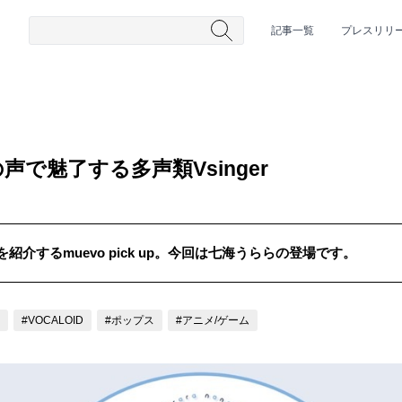
記事一覧
プレスリリ
で魅了する多声類Vsinger
介するmuevo pick up。今回は七海うららの登場です。
#HR/HM
#女性シンガー
#ヒップホップ
#男性シンガーグルー
#VOCALOID
#ポップス
#アニメ/ゲーム