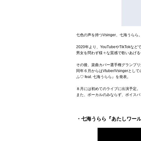
Official SNS
七色の声を持つVsinger、七海うらら
2020年より、YouTubeやTikTo
男女を問わず様々な質感で歌いあげる
その後、楽曲カバー選手権グランプリ
同年６月からはVtuber/Vsinge
ふ♡ feat. 七海うらら』を発表。
８月には初めてのライブに出演予定。
また、ボーカルのみならず、ボイスパ
・七海うらら『あたしワール