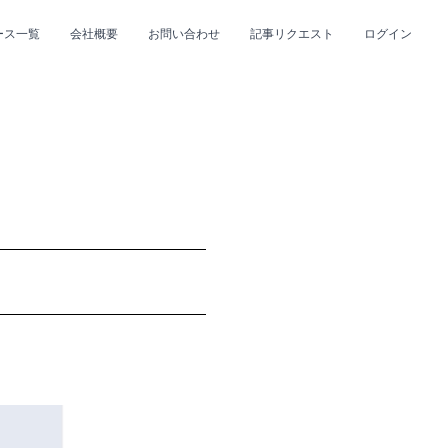
ース一覧
会社概要
お問い合わせ
記事リクエスト
ログイン
CLOSE
CLOSE
プ
#R&B/ソウル