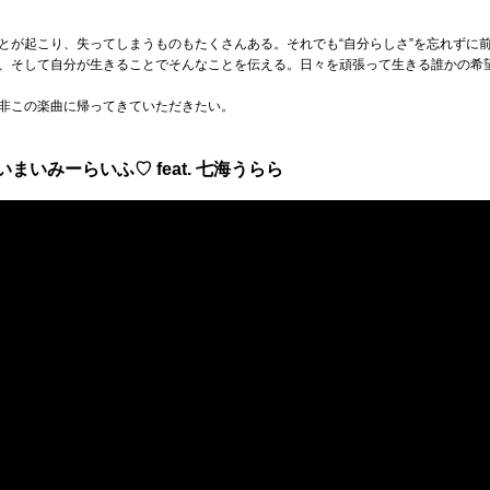
とが起こり、失ってしまうものもたくさんある。それでも“自分らしさ”を忘れずに
、そして自分が生きることでそんなことを伝える。日々を頑張って生きる誰かの希
非この楽曲に帰ってきていただきたい。
 】あいまいみーらいふ♡ feat. 七海うらら